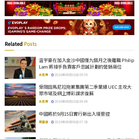
Related
Posts
温宇豪在加入金沙中國僅九個月之後離職 Philip
Lam 將接手負責客戶忠誠計劃的營銷崗位
本思齊
2026年08月10日 09:59
受岡田馬尼拉拖累集團第二季業績 UEC 主攻大
眾市場及網上博彩謀求復蘇
本思齊
2026年08月10日 09:49
中國將於9月15日實行新出入境管控
陳嘉俊
2026年08月08日 07:38