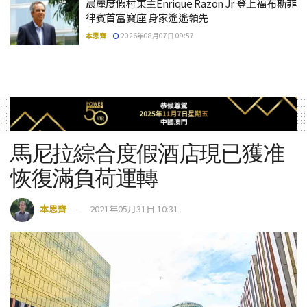
晨麗度假村東主Enrique Razon Jr 登上福布斯菲
律賓首富寶座 身家遙遙領先
本思齊
2026年08月07日 09:57
馬尼拉綜合度假酒店現已獲准
恢復滿負荷運轉
本思齊
2021年05月31日 10:31