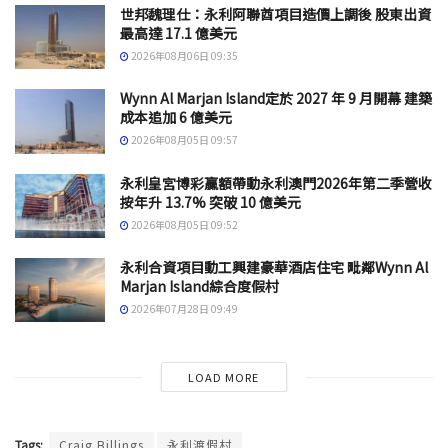
世邦魏理仕：永利阿聯酋項目造價上調後 股東出資
最高達 17.1 億美元
2026年08月06日 09:35
Wynn Al Marjan Island定於 2027 年 9 月開幕 建築
成本追加 6 億美元
2026年08月05日 09:57
永利皇宮博彩贏額帶動永利澳門2026年第二季營收
按年升 13.7% 突破 10 億美元
2026年08月05日 09:52
永利合資項目動工興建豪華酒店住宅 毗鄰Wynn Al
Marjan Island綜合度假村
2026年07月28日 09:49
LOAD MORE
Tags:
Craig Billings
永利渡假村