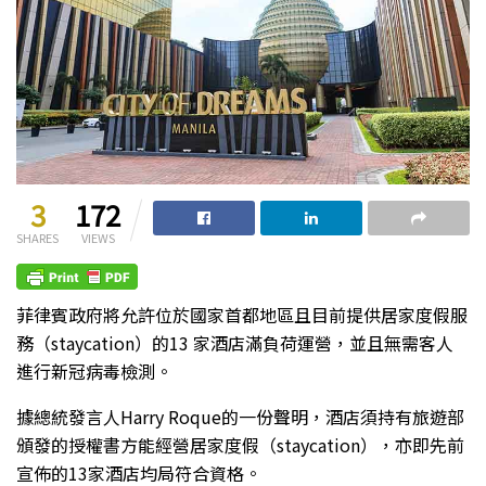
3
172
SHARES
VIEWS
菲律賓政府將允許位於國家首都地區且目前提供居家度假服
務（staycation）的13 家酒店滿負荷運營，並且無需客人
進行新冠病毒檢測。
據總統發言人Harry Roque的一份聲明，酒店須持有旅遊部
頒發的授權書方能經營居家度假（staycation），亦即先前
宣佈的13家酒店均局符合資格。