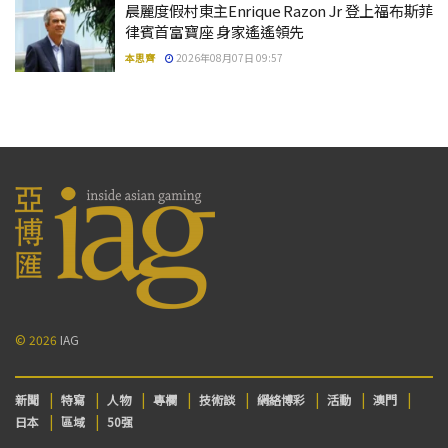
晨麗度假村東主Enrique Razon Jr 登上福布斯菲
律賓首富寶座 身家遙遙領先
本思齊
2026年08月07日 09:57
© 2026
IAG
新聞
特寫
人物
專欄
技術談
網絡博彩
活動
澳門
日本
區域
50强