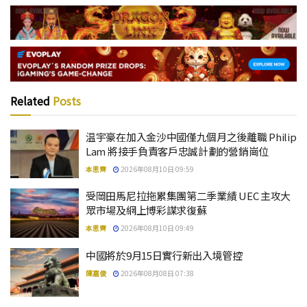
Related
Posts
温宇豪在加入金沙中國僅九個月之後離職 Philip
Lam 將接手負責客戶忠誠計劃的營銷崗位
本思齊
2026年08月10日 09:59
受岡田馬尼拉拖累集團第二季業績 UEC 主攻大
眾市場及網上博彩謀求復蘇
本思齊
2026年08月10日 09:49
中國將於9月15日實行新出入境管控
陳嘉俊
2026年08月08日 07:38