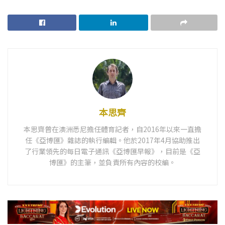
本思齊
本思齊曾在澳洲悉尼擔任體育記者，自2016年以來一直擔
任《亞博匯》雜誌的執行編輯。他於2017年4月協助推出
了行業領先的每日電子通訊《亞博匯早報》，目前是《亞
博匯》的主筆，並負責所有內容的校編。