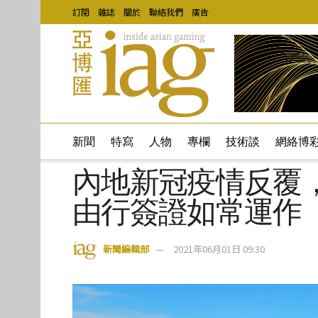
訂閱
雜誌
關於
聯絡我們
廣告
新聞
特寫
人物
專欄
技術談
網絡博
內地新冠疫情反覆
由行簽證如常運作
新聞編輯部
2021年06月01日 09:30