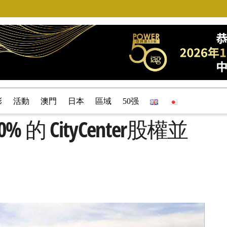
彩
活動
澳門
日本
區域
50强
 CityCenter股權並