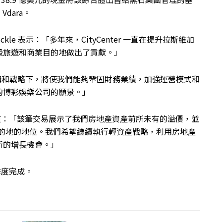
Vdara。
ckle 表示：「多年來，CityCenter 一直在提升拉斯維加
級旅遊和商業目的地做出了貢獻。」
s 的公司結構和戰略下，將使我們能夠鞏固財務業績，加強運營模式和
的博彩娛樂公司的願景。」
補充道：「該筆交易展示了我們房地產資產前所未有的溢價，並
首選目的地的地位。我們希望繼續執行輕資產戰略，利用房地產
新的增長機會。」
季度完成。