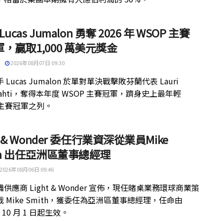
 Lucas Jumalon 勇奪 2026 年 WSOP 主賽
，贏取1,000 萬美元獎金
2026年08月07日 09:30
 Lucas Jumalon 於單對單決戰擊敗芬蘭代表 Lauri
kilahti，奪得本年度 WSOP 主賽冠軍，躋身史上最年輕
 主賽冠軍之列。
ht & Wonder 委任行業資深從業員Mike
th 出任亞洲區董事總經理
2026年08月06日 09:46
供應商 Light & Wonder 宣佈，現任賭桌業務環球商業策
 Mike Smith，獲委任為亞洲區董事總經理，任命由
年 10 月 1 日起生效。