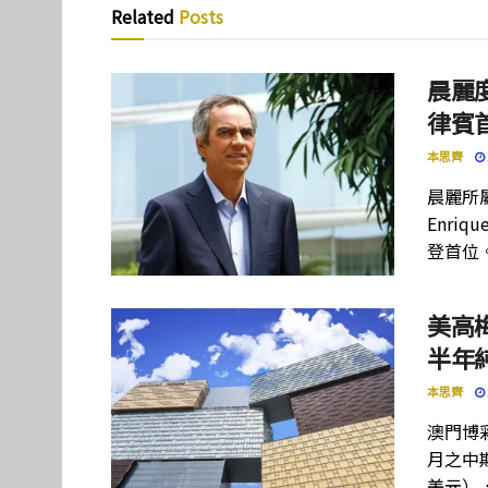
Related
Posts
晨麗度
律賓
本思齊
晨麗所屬母
Enriq
登首位
美高
半年
本思齊
澳門博彩
月之中期
美元）