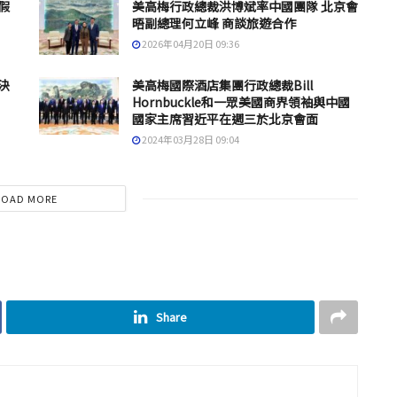
假
美高梅行政總裁洪博斌率中國團隊 北京會
晤副總理何立峰 商談旅遊合作
2026年04月20日 09:36
決
美高梅國際酒店集團行政總裁Bill
Hornbuckle和一眾美國商界領袖與中國
國家主席習近平在週三於北京會面
2024年03月28日 09:04
LOAD MORE
Share