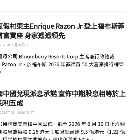
假村東主Enrique Razon Jr 登上福布斯菲
首富寶座 身家遙遙領先
2026年08月07日 09:57
公司 Bloomberry Resorts Corp 主席兼行政總裁
ue Razon Jr，於福布斯 2026 年菲律賓 50 大富豪排行榜榮
。
梅中國兌現派息承諾 宣佈中期股息相等於上
純利五成
2026年08月07日 09:47
持牌商美高梅中國公佈，截至 2026 年 6 月 30 日止六個
股息為每股 0.25 港元；股息總額達 9.5 億港元（1.21 億
，相當於集團本期擁有人應佔利潤的 50%。