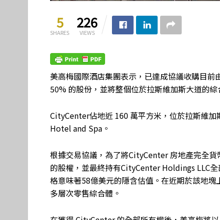
5
226
SHARES
VIEWS
美高梅國際酒店集團表示，已達成協議收購目前由 Infinity 
50% 的股份，並將整個位於拉斯維加斯大道的
CityCenter佔地近 160 萬平方米，位於拉斯維加斯大
Hotel and Spa。
根據交易協議，為了將CityCenter 房地產完全貨幣化，
的股權，並最終持有CityCenter Holding
格意味著58億美元的隱含估值。在近期於該地塊
多層次零售綜合體。
在獲得 CityCenter 的全部所有權後，美高梅