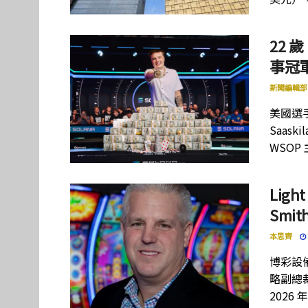
22 歲
事冠軍
新聞編輯部
美國選手
Saas
WSOP
Lig
Smi
本思齊
博彩設備
略副總裁
2026 