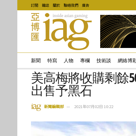
訂閱
雜誌
關於
聯絡我們
廣告
新聞
特寫
人物
專欄
技術談
網絡博
美高梅將收購剩餘50% 的
出售予黑石
新聞編輯部
2021年07月02日 10:22