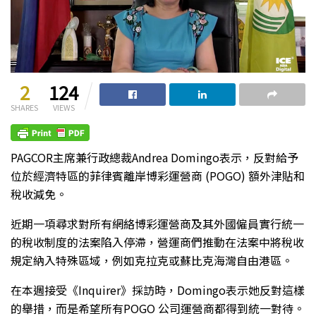
2
124
SHARES
VIEWS
PAGCOR主席兼行政總裁Andrea Domingo表示，反對給予
位於經濟特區的菲律賓離岸博彩運營商 (POGO) 額外津貼和
稅收減免。
近期一項尋求對所有網絡博彩運營商及其外國僱員實行統一
的稅收制度的法案陷入停滯，營運商們推動在法案中將稅收
規定納入特殊區域，例如克拉克或蘇比克海灣自由港區。
在本週接受《Inquirer》採訪時，Domingo表示她反對這樣
的舉措，而是希望所有POGO 公司運營商都得到統一對待。