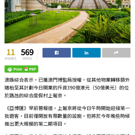
11
569
SHARES
VIEWS
澳娛綜合表示，已獲澳門博監局授權，從其他物業轉移額外
賭枱至其計劃今日開業的斥資390億港元（50億美元）的位
於路氹的綜合度假村上葡京。
《亞博匯》早前曾報道，上葡京將從今日午時開始迎接第一
批遊客，目前僅開放有限數量的設施，但將於今年晚些時候
推出更大規模的第二期項目。