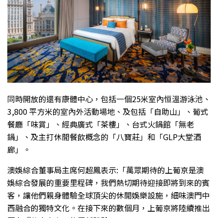
同時開放的還有康體中心，包括一個25米室內恒溫游泳池、
3,800 平方米的室內外活動場地、及包括「自助山」、葡式
餐廳「味賞」、經典廣式「茶樓」、台式火鍋館「無老
鍋」、及主打休閒餐飲概念的「八寶莊」和「GLP大堂酒
廊」。
澳娛綜合董事局主席何超鳳表示:「萬眾期待的上葡京是澳
娛綜合發展的重要里程碑，我們熱切期待迎接即將到來的賓
客，讓他們親身體驗全球頂尖的休閒娛樂設施，細味澳門中
西融合的獨特文化。在接下來的數個月，上葡京將陸續推出