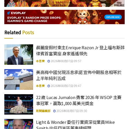
Related
Posts
晨麗度假村東主Enrique Razon Jr 登上福布斯菲
律賓首富寶座 身家遙遙領先
本思齊
2026年08月07日 09:57
美高梅中國兌現派息承諾 宣佈中期股息相等於
上半年純利五成
本思齊
2026年08月07日 09:47
22 歲 Lucas Jumalon 勇奪 2026 年 WSOP 主賽
事冠軍，贏取1,000 萬美元獎金
新聞編輯部
2026年08月07日 09:30
Light & Wonder 委任行業資深從業員Mike
Smith 出任亞洲區董事總經理