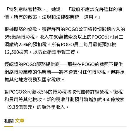
「特別意味著特殊，」她說， 「政府不應該允許這樣的事
情。所有的政策、法規和法律都應統一適用。」
根據擬議的條款，獲得許可的POGO公司將按博彩總收入的
5%繳納博彩稅，收入在60萬披索及以上的POGO公司員工
須繳納25%的預扣稅。所有POGO員工每月最低預扣稅
12,500披索，以防止錯誤申報工資。
經認證的POGO服務提供商——那些在POGO的牌照下提供
網絡博彩業務的供應商——將不會支付任何博彩稅，但將承
擔其他地方稅務及國家稅收。
對POGO公司徵收5%的博彩稅將取代如特許經營稅、徵稅
和費用等其他稅收。新的稅收計劃預計將增加約450億披索
（9.35億美元）的額外年收入。
相關
文章