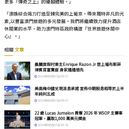
更多『傳奇之上』的優越體驗。」
「澳娛綜合竭力打造至臻完美的上葡京，帶來獨特非凡的元
素,以豐富澳門旅遊的多元發展。我們將繼續致力提升酒店
休閒業的水平，助力澳門特區政府構建『世界旅遊休閒中
心』。」
相關
文章
晨麗度假村東主Enrique Razon Jr 登上福布斯菲
律賓首富寶座 身家遙遙領先
2026年08月07日 09:57
美高梅中國兌現派息承諾 宣佈中期股息相等於上半
年純利五成
2026年08月07日 09:47
22 歲 Lucas Jumalon 勇奪 2026 年 WSOP 主賽事
冠軍，贏取1,000 萬美元獎金
2026年08月07日 09:30