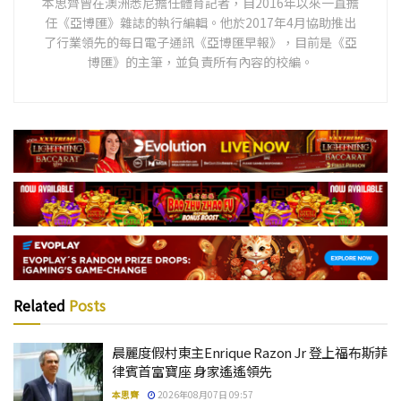
本思齊曾在澳洲悉尼擔任體育記者，自2016年以來一直擔
任《亞博匯》雜誌的執行編輯。他於2017年4月協助推出
了行業領先的每日電子通訊《亞博匯早報》，目前是《亞
博匯》的主筆，並負責所有內容的校編。
Related
Posts
晨麗度假村東主Enrique Razon Jr 登上福布斯菲
律賓首富寶座 身家遙遙領先
本思齊
2026年08月07日 09:57