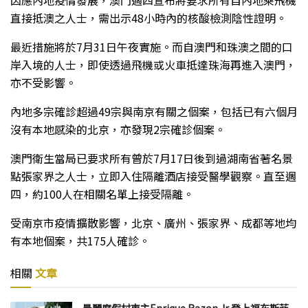
直接抵澳之人士，需出示48小時內的核酸檢測陰性證明。
最近措施將於7月31日午夜實施。而自澳門和珠澳之間的口
岸入境的人士，即使透過飛機或火車抵達珠海再進入澳門，
亦不受影響。
內地多宗確診超過49宗與南京有關之個案，包括已有六個月
沒有本地感染的北京，亦發現2宗確診個案。
澳門衛生當局已要求所有曾於7月17日後到過湖南省著名景
點張家界之人士，立即入住隔離酒店接受醫學觀察。直至週
四，約100人在相關名單上接受隔離。
受南京市疫情擴散影響，北京、廣州、張家界、成都等地均
有本地個案，共175人確診。
相關
文章
晨麗度假村東主Enrique Razon Jr 登上福布斯菲