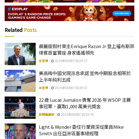
Related
Posts
晨麗度假村東主Enrique Razon Jr 登上福布斯菲
律賓首富寶座 身家遙遙領先
本思齊
2026年08月07日 09:57
美高梅中國兌現派息承諾 宣佈中期股息相等於
上半年純利五成
本思齊
2026年08月07日 09:47
22 歲 Lucas Jumalon 勇奪 2026 年 WSOP 主賽
事冠軍，贏取1,000 萬美元獎金
新聞編輯部
2026年08月07日 09:30
Light & Wonder 委任行業資深從業員Mike
Smith 出任亞洲區董事總經理