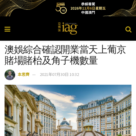
澳娛綜合確認開業當天上葡京
賭場賭枱及角子機數量
本思齊
2021年07月30日 10:32