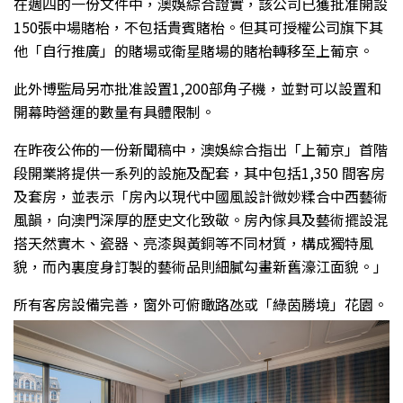
在週四的一份文件中，澳娛綜合證實，該公司已獲批准開設
150張中場賭枱，不包括貴賓賭枱。但其可授權公司旗下其
他「自行推廣」的賭場或衛星賭場的賭枱轉移至上葡京。
此外博監局另亦批准設置1,200部角子機，並對可以設置和
開幕時營運的數量有具體限制。
在昨夜公佈的一份新聞稿中，澳娛綜合指出「上葡京」首階
段開業將提供一系列的設施及配套，其中包括1,350 間客房
及套房，並表示「房內以現代中國風設計微妙糅合中西藝術
風韻，向澳門深厚的歷史文化致敬。房內傢具及藝術擺設混
搭天然實木、瓷器、亮漆與黃銅等不同材質，構成獨特風
貌，而內裏度身訂製的藝術品則細膩勾畫新舊濠江面貌。」
所有客房設備完善，窗外可俯瞰路氹或「綠茵勝境」花園。