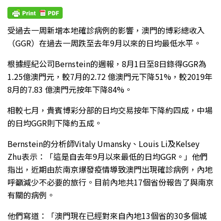
受過去一周新增本地確診病例的影響，澳門的博彩總收入
（GGR）在過去一周跌至去年9月以來的日均最低水平。
根據經紀公司Bernstein的週報，8月1日至8日錄得GGR為
1.25億澳門元，較7月的2.72 億澳門元下降51%，較2019年
8月的7.83 億澳門元按年下降84%。
相較七月，貴賓博彩分部的日均交易按年下降約四成，中場
的日均GGR則下降約五成。
Bernstein的分析師Vitaly Umansky、Louis Li及Kelsey
Zhu表示：「這是自去年9月以來最低的日均GGR。」他們
指出，近期由於南京爆發疫情導致澳門出現確診病例，內地
呼籲減少不必要的旅行。目前內地共17個省份報告了與南京
有關的病例。
他們寫道：「澳門現在已經對來自內地13個省的30多個城