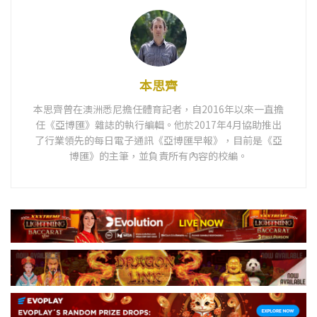
本思齊
本思齊曾在澳洲悉尼擔任體育記者，自2016年以來一直擔
任《亞博匯》雜誌的執行編輯。他於2017年4月協助推出
了行業領先的每日電子通訊《亞博匯早報》，目前是《亞
博匯》的主筆，並負責所有內容的校編。