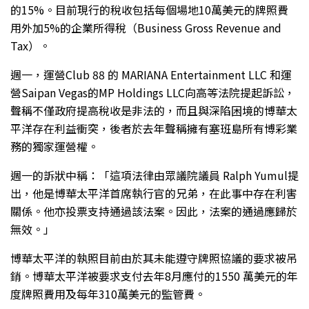
的15%。目前現行的稅收包括每個場地10萬美元的牌照費
用外加5%的企業所得稅（Business Gross Revenue and
Tax）。
週一，運營Club 88 的 MARIANA Entertainment LLC 和運
營Saipan Vegas的MP Holdings LLC向高等法院提起訴訟，
聲稱不僅政府提高稅收是非法的，而且與深陷困境的博華太
平洋存在利益衝突，後者於去年聲稱擁有塞班島所有博彩業
務的獨家運營權。
週一的訴狀中稱：「這項法律由眾議院議員 Ralph Yumul提
出，他是博華太平洋首席執行官的兄弟，在此事中存在利害
關係。他亦投票支持通過該法案。因此，法案的通過應歸於
無效。」
博華太平洋的執照目前由於其未能遵守牌照協議的要求被吊
銷。博華太平洋被要求支付去年8月應付的1550 萬美元的年
度牌照費用及每年310萬美元的監管費。