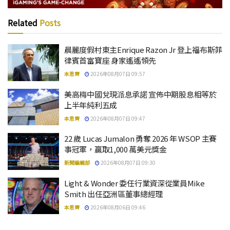
Related
Posts
晨麗度假村東主Enrique Razon Jr 登上福布斯菲
律賓首富寶座 身家遙遙領先
本思齊
2026年08月07日 09:57
美高梅中國兌現派息承諾 宣佈中期股息相等於
上半年純利五成
本思齊
2026年08月07日 09:47
22 歲 Lucas Jumalon 勇奪 2026 年 WSOP 主賽
事冠軍，贏取1,000 萬美元獎金
新聞編輯部
2026年08月07日 09:30
Light & Wonder 委任行業資深從業員Mike
Smith 出任亞洲區董事總經理
本思齊
2026年08月06日 09:46