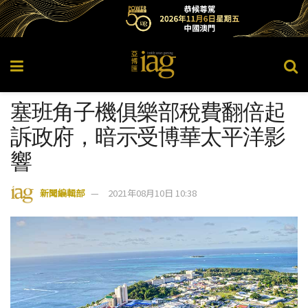
塞班角子機俱樂部稅費翻倍起
訴政府，暗示受博華太平洋影
響
新聞編輯部
2021年08月10日 10:38