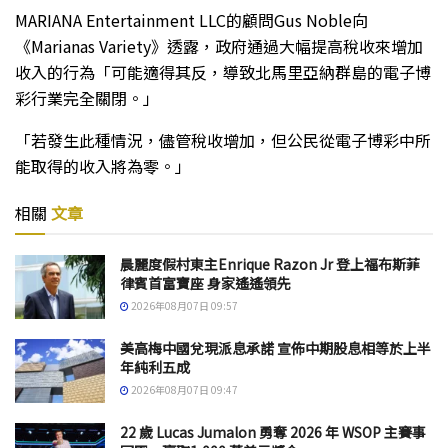
MARIANA Entertainment LLC的顧問Gus Noble向
《Marianas Variety》透露，政府通過大幅提高稅收來增加
收入的行為「可能適得其反，導致北馬里亞納群島的電子博
彩行業完全關閉。」
「若發生此種情況，儘管稅收增加，但公民從電子博彩中所
能取得的收入將為零。」
相關
文章
晨麗度假村東主Enrique Razon Jr 登上福布斯菲
律賓首富寶座 身家遙遙領先
2026年08月07日 09:57
美高梅中國兌現派息承諾 宣佈中期股息相等於上半
年純利五成
2026年08月07日 09:47
22 歲 Lucas Jumalon 勇奪 2026 年 WSOP 主賽事