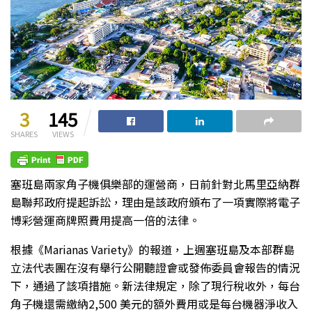
3
145
SHARES
VIEWS
塞班島兩家角子機俱樂部的運營商，日前針對北馬里亞納群
島聯邦政府提起訴訟，理由是該政府頒布了一項實際將電子
博彩營運商牌照費用提高一倍的法律。
根據《Marianas Variety》的報道，上週塞班島及本部群島
立法代表團在沒有舉行公開聽證會或發佈委員會報告的情況
下，通過了該項措施。新法律規定，除了現行稅收外，每台
角子機還需繳納2,500 美元的額外費用或是每台機器淨收入