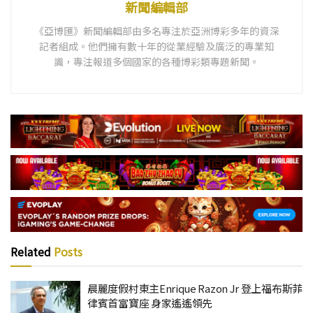
新聞編輯部
《亞博匯》新聞編輯部由多名專注於亞洲博彩多年的資深
記者組成。他們擁有數十年的從業經驗及廣泛的專業知
識，專注報道多個國家的各種博彩類專題新聞。
Related
Posts
晨麗度假村東主Enrique Razon Jr 登上福布斯菲
律賓首富寶座 身家遙遙領先