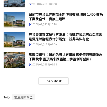
2026年07月31日 09:50
紐約市雲頂世界開放全新博彩樓層 增設 1,400 部角
子機及盛世・貴族主題區
2026年07月23日 10:18
雲頂集團首席執行官澄清：收購雲頂馬來西亞主因
是滿足財務報表合併規定，並非為私有化
2026年06月15日 07:09
馬來亞銀行：紐約名勝世界增設賭桌遊戲兼調低角
子機稅率 雲頂馬來西亞第二季盈利可望回升
2026年05月25日 08:56
LOAD MORE
Tags:
雲頂馬來西亞