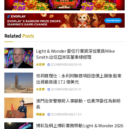
Related
Posts
Light & Wonder 委任行業資深從業員Mike
Smith 出任亞洲區董事總經理
本思齊
2026年08月06日 09:46
世邦魏理仕：永利阿聯酋項目造價上調後 股東
出資最高達 17.1 億美元
本思齊
2026年08月06日 09:35
澳門治安警察局人事變動，伍素萍委任為新局
長
陳嘉俊
2026年08月06日 07:43
博彩及網上博彩業務帶動 Light & Wonder 2026