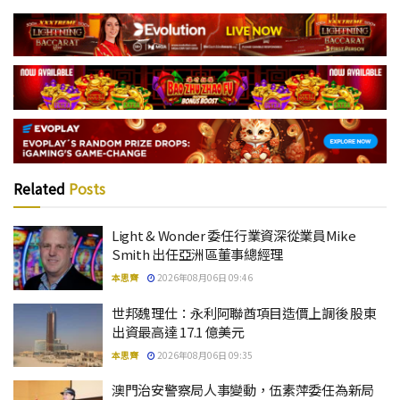
Related
Posts
Light & Wonder 委任行業資深從業員Mike
Smith 出任亞洲區董事總經理
本思齊
2026年08月06日 09:46
世邦魏理仕：永利阿聯酋項目造價上調後 股東
出資最高達 17.1 億美元
本思齊
2026年08月06日 09:35
澳門治安警察局人事變動，伍素萍委任為新局