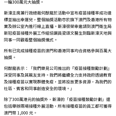
一輪300萬元大抽獎。
新濠主席兼行政總裁何猷龍於活動中宣布疫苗接種率成功達
標並抽出幸運兒，整個抽獎活動亦於旗下澳門及香港所有物
業及辦公室內進行線上直播。新濠很榮幸邀請到澳門衛生局
新冠疫苗接種外展工作組協調員梁頌文醫生到臨新濠天地與
同事一同觀看整個抽獎儀式。
所有已完成接種疫苗的澳門和香港同事均合資格參與百萬大
抽獎。
何猷龍表示：「我們樂見公司推出的『疫苗接種鼓勵計劃』
深受同事及其親友支持。我們將繼續全力支持政府透過教育
及接種疫苗以實現群體免疫，並將投放更多資源，為我們的
社區、賓客和同事創造安全的環境。」
除了300萬港元的抽獎外，新濠的「疫苗接種鼓勵計劃」還
包括舉辦兩場接種外展活動，所有接種疫苗的員工都可獲得
澳門幣 1,000 元。