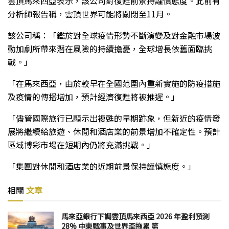
雲頂馬來西亞表示，該公司對復甦前景持謹慎態度。此前有
分析師報告稱，雲頂世界可能將關閉至11月。
該公司稱：「鑑於對全球疫情形勢不斷演變及對金融市場波
動加劇所帶來潛在風險的持續擔憂，全球增長依舊面臨挑
戰。」
「在馬來西亞，由於較早在全國范圍內重新實施的防疫措施
及疫情的傳播增加，預計經濟復甦將被推遲。」
「儘管國際旅行已顯示出複甦的早期跡象，但新近的疫情發
展將繼續給旅遊、休閒和酒店業的前景增加不確定性。預計
區域博彩市場在短期內仍將充滿挑戰。」
「集團對休閒和酒店業的近期前景保持謹慎態度。」
相關
文章
馬來亞銀行下調雲頂馬來西亞 2026 年盈利預測
28% 中東戰事及世界盃拖累 第