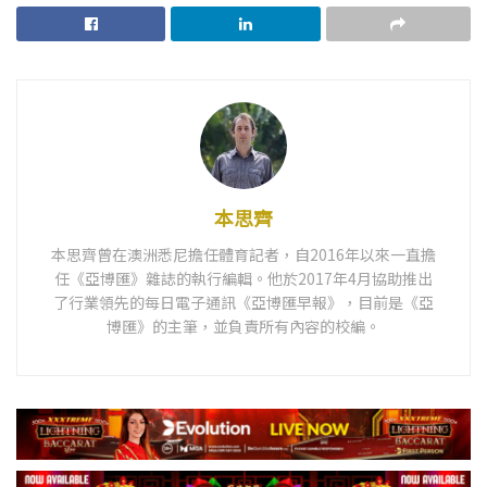
本思齊
本思齊曾在澳洲悉尼擔任體育記者，自2016年以來一直擔
任《亞博匯》雜誌的執行編輯。他於2017年4月協助推出
了行業領先的每日電子通訊《亞博匯早報》，目前是《亞
博匯》的主筆，並負責所有內容的校編。