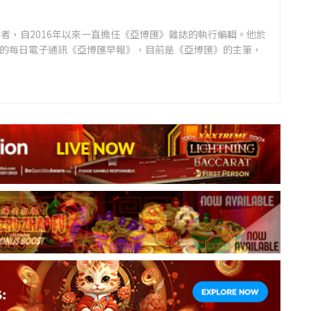
者，自2016年以來一直擔任《亞博匯》雜誌的執行編輯。他於
領先的每日電子通訊《亞博匯早報》，目前是《亞博匯》的主筆，