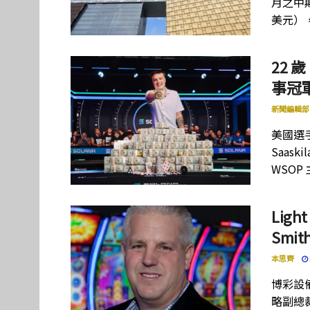
月之中期
美元）
22 歲
事冠軍
新聞編輯部
美國選手
Saas
WSOP
Lig
Smi
本思齊
博彩設備
略副總裁