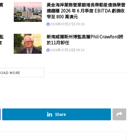
賓
黃金海岸業務營業額增長帶動星億娛樂營
運趨穩 2026 年 6 月季度 EBITDA 虧損收
窄至 800 萬澳元
2026年07月27日 09:38
監
新南威爾斯州博監高層Phil Crawford將
度
於11月卸任
2026年07月10日 09:10
LOAD MORE
Share