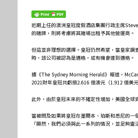
近期上任的澳洲皇冠度假酒店集團行政主席Steve
的賭牌，則將考慮將其賭場出租予其他營運商。
但這並非理想的選擇。皇冠仍然希望，當皇家調查委員會
時，該公司被認為是適格，或有機會達到適格。
據《The Sydney Morning Herald》報
2021財年皇冠共虧損2.616 億澳元（1.912 億美
此外，由於皇冠未來的不確定性增加，美國全球
當被問及如果將皇冠在墨爾本、珀斯和悉尼的一個
「顯然，我們必須與此一系列的情況，並足夠靈