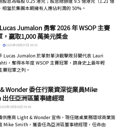
股息為每股 0.25 港元；股息總額達 9.5 億港元（1.21 億
，相當於集團本期擁有人應佔利潤的 50%。
 Lucas Jumalon 勇奪 2026 年 WSOP 主賽
，贏取1,000 萬美元獎金
2026年08月07日 09:30
 Lucas Jumalon 於單對單決戰擊敗芬蘭代表 Lauri
kilahti，奪得本年度 WSOP 主賽冠軍，躋身史上最年輕
 主賽冠軍之列。
ht & Wonder 委任行業資深從業員Mike
th 出任亞洲區董事總經理
2026年08月06日 09:46
供應商 Light & Wonder 宣佈，現任賭桌業務環球商業策
 Mike Smith，獲委任為亞洲區董事總經理，任命由