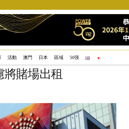
彩
活動
澳門
日本
區域
50强
考慮將賭場出租