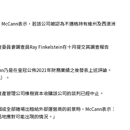
 McCann表示，若該公司被認為不適格持有維州及西澳洲
調查員Ray Finkelstein在十月提交其調查報告
道，McCann乃是在皇冠公佈2021年財務業績之後發表上述評論。
元）。
資產管理公司橡樹資本收購該公司的談判已經中止。
或全部賭場出租給外部運營商的前景時，McCann表示：
活地應對可能出現的情況。」