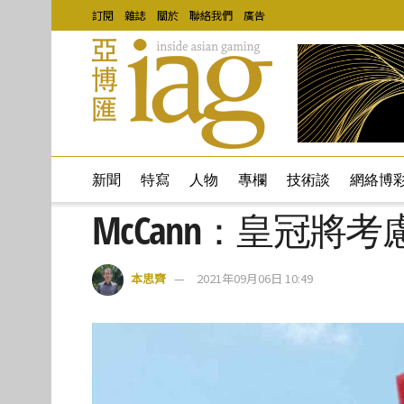
訂閱
雜誌
關於
聯絡我們
廣告
新聞
特寫
人物
專欄
技術談
網絡博
McCann：皇冠將
本思齊
2021年09月06日 10:49