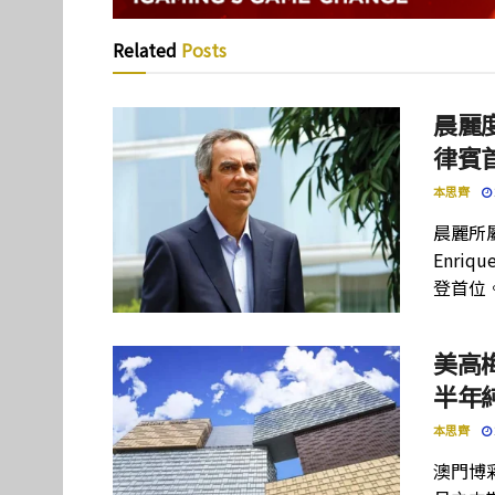
Related
Posts
晨麗度
律賓
本思齊
晨麗所屬母
Enriq
登首位
美高
半年
本思齊
澳門博彩