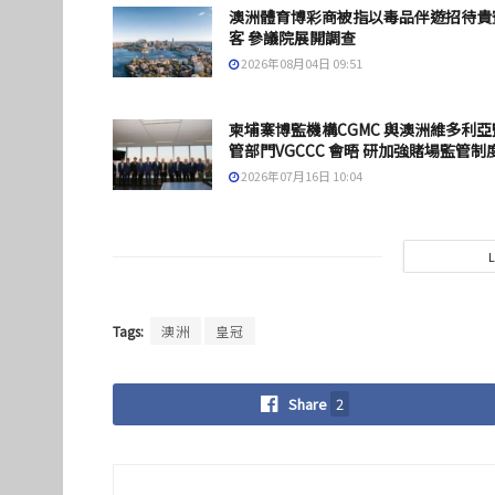
澳洲體育博彩商被指以毒品伴遊招待貴
客 參議院展開調查
2026年08月04日 09:51
柬埔寨博監機構CGMC 與澳洲維多利亞
管部門VGCCC 會晤 研加強賭場監管制
2026年07月16日 10:04
Tags:
澳洲
皇冠
Share
2