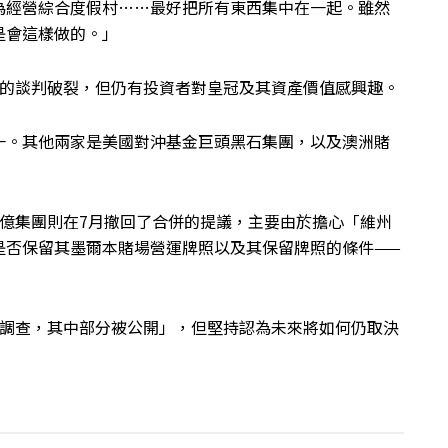
為經營綜合度假村……最好把所有東西集中在一起。雖然
是會這樣做的。」
標者的談判破裂，但仍有投資者對皇冠及其資產價值感興趣。
一。其他兩家是美國對沖基金巨頭黑石集團，以及澳洲賭
億集團則在7月撤回了合併的提議，主要由於擔心「維州
—包括是否保留其墨爾本賭場營運牌照以及其保留牌照的條件——
深入調查，其中部分被公開」，但堅持認為未來將如何仍取決