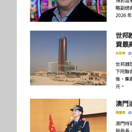
博彩設備
略副總裁
2026 
世邦
資最高
本思齊
世邦魏
下阿聯酋項
後，集團
元。
澳門
陳嘉俊
澳門特
局局長