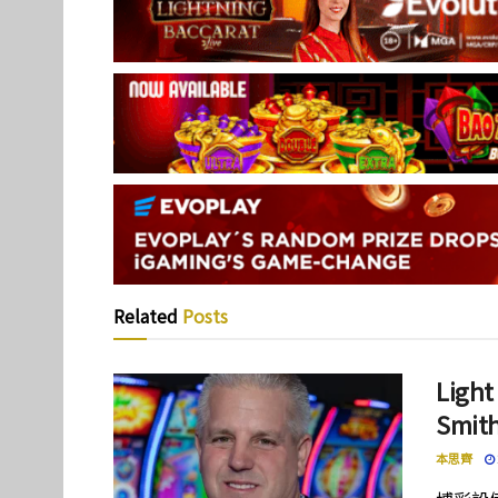
Related
Posts
Lig
Smi
本思齊