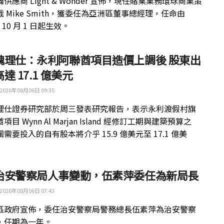
供應商 Light & Wonder 宣佈，現任賭桌業務環球商業策
 Mike Smith，獲委任為亞洲區董事總經理，任命由
年 10 月 1 日起生效。
魏理仕：永利阿聯酋項目造價上調後 股東出
達 17.1 億美元
2026年08月06日 09:35
理仕證券研究部於周三發表研究報告，表示永利渡假村旗
目 Wynn Al Marjan Island 經修訂工期與建築預算之
需要投入的自有股本將介乎 15.9 億美元至 17.1 億美
治安警察局人事變動，伍素萍委任為新局長
2026年08月06日 07:43
區政府宣佈，委任治安警察局警務總長伍素萍為治安警察
，任期為一年。