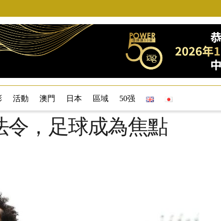
彩
活動
澳門
日本
區域
50强
法令，足球成為焦點