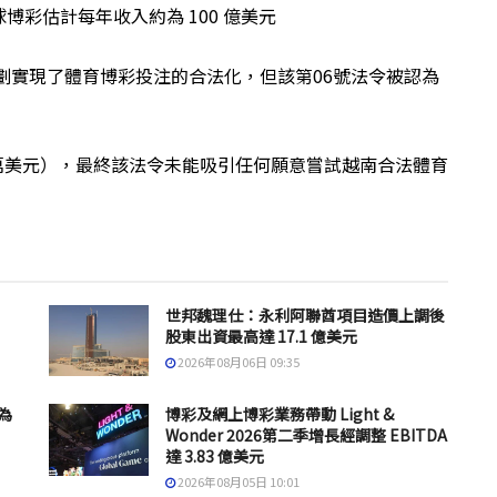
彩估計每年收入約為 100 億美元
計劃實現了體育博彩投注的合法化，但該第06號法令被認為
50 萬美元），最終該法令未能吸引任何願意嘗試越南合法體育
世邦魏理仕：永利阿聯酋項目造價上調後
股東出資最高達 17.1 億美元
2026年08月06日 09:35
為
博彩及網上博彩業務帶動 Light &
Wonder 2026第二季增長經調整 EBITDA
達 3.83 億美元
2026年08月05日 10:01