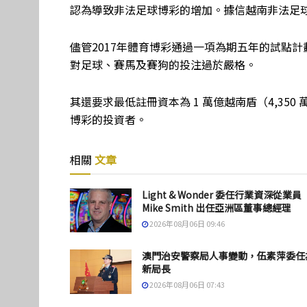
認為導致非法足球博彩的增加。據信越南非法足球博
儘管2017年體育博彩通過一項為期五年的試點
對足球、賽馬及賽狗的投注過於嚴格。
其還要求最低註冊資本為 1 萬億越南盾（4,3
博彩的投資者。
相關
文章
Light & Wonder 委任行業資深從業員
Mike Smith 出任亞洲區董事總經理
2026年08月06日 09:46
澳門治安警察局人事變動，伍素萍委任
新局長
2026年08月06日 07:43