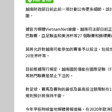
越南財政部日前此前一項計劃公佈更多細節，該
圍。
據官方媒體VietnamNet披露，越南司法部
巴聯賽、亞足聯盃和美洲杯等27 個聯賽和錦標
其將允許對越南可能參加的賽事予以投注，包括世
20世界杯等。
目前根據現行規定，越南國民僅能在國際足聯（F
等熱門聯賽是禁止下注的。
對足球、賽馬及賽狗的最低及最高投注額限制在10,00
規則預計將保持不變。
今年早些時候當地媒體曾報道稱，在2020年歐