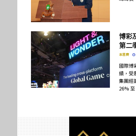
博彩及
第二季
本思齊
國際博彩設
績，受惠
集團經調
26% 至