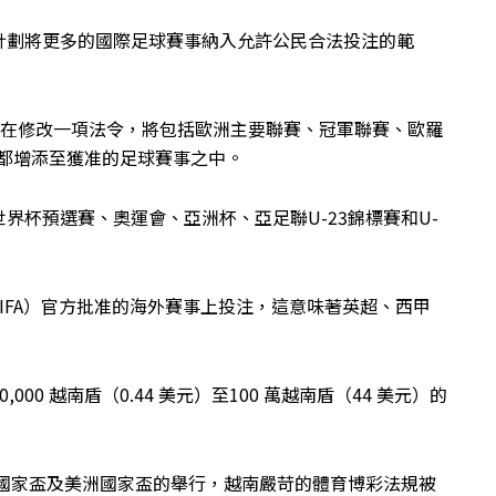
計劃將更多的國際足球賽事納入允許公民合法投注的範
日前正在修改一項法令，將包括歐洲主要聯賽、冠軍聯賽、歐羅
賽都增添至獲准的足球賽事之中。
界杯預選賽、奧運會、亞洲杯、亞足聯U-23錦標賽和U-
IFA）官方批准的海外賽事上投注，這意味著英超、西甲
0 越南盾（0.44 美元）至100 萬越南盾（44 美元）的
洲國家盃及美洲國家盃的舉行，越南嚴苛的體育博彩法規被