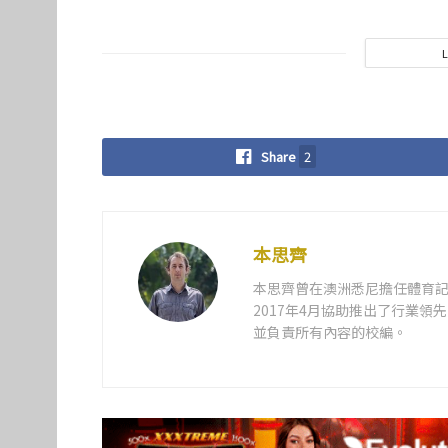
Share
2
本思齊
本思齊曾在澳洲悉尼擔任體育記
2017年4月協助推出了行業
並負責所有內容的校編。