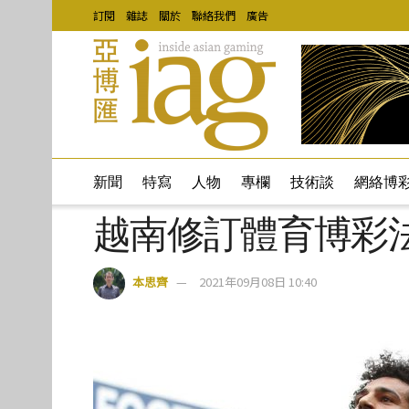
訂閱
雜誌
關於
聯絡我們
廣告
新聞
特寫
人物
專欄
技術談
網絡博
越南修訂體育博彩
本思齊
2021年09月08日 10:40