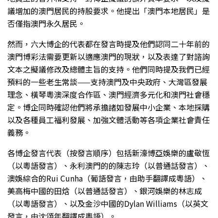
議增加的澳門居民的持股要求。他提出「澳門本地居民」是
否僅指澳門永久居民。
然而，六大博企的代表都在發言時提及他們認同二十年前的
澳門博彩法需要更新以適應澳門的現狀，以及表達了對諮詢
文本之擬議修改及總體主旨的支持。他們同時提及我們已經
預料的一些老生常談——支持澳門及中央政府、大灣區發展
理念、橫琴粵澳深度合作區、澳門經濟多元化和澳門社會穩
定。博企同時確認他們將承擔諸如發展中小企業、本地採購
以及各種員工福利發展、加強文體活動等各項企業社會責任
義務。
各博企發言代表（按發言順序）包括新濠博亞娛樂的盧敬恆
（以粵語發言）、永利澳門的的陳志玲（以普通話發言）、
澳娛綜合的Rui Cunha（葡語發言，由助手翻譯成粵語）、
美高梅中國的田焓（以普通話發言）、銀河娛樂的林志成
（以粵語發言）、以及金沙中國的Dylan Williams（以英文
發言，由沈頌年翻譯成粵語）。