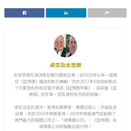
卓弈及本思齊
本思齊曾在澳洲悉尼擔任體育記者，自2016年以來一直擔
任《亞博匯》雜誌的執行編輯。他於2017年4月協助推出
了行業領先的每日電子通訊《亞博匯早報》，目前是《亞
博匯》的主筆，並負責所有內容的校編。
卓弈出生於澳洲，是博彩業專家、媒體出版人、評論員及
記者。他於2005年移居香港，2009年移居澳門並創辦了
澳門最大的媒體公司之一「澳傳媒公司」。《亞博匯》為
澳傳媒公司的旗艦出版刊物。