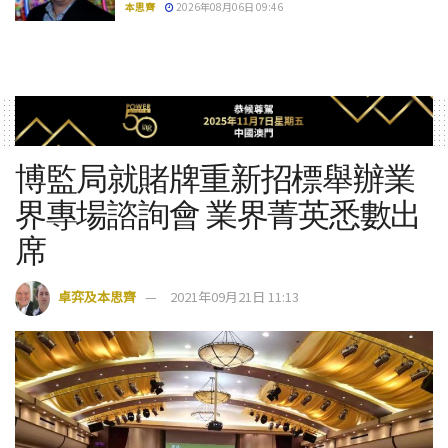
本思齊
2026年08月06日 09:46
博監局就賭牌重新招標舉辦業
界專場諮詢會 業界菁英悉數出
席
卓弈及本思齊
2021年09月21日 11:13