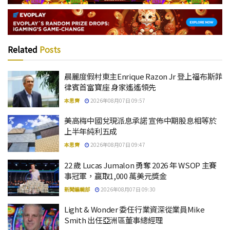
Related
Posts
晨麗度假村東主Enrique Razon Jr 登上福布斯菲
律賓首富寶座 身家遙遙領先
本思齊
2026年08月07日 09:57
美高梅中國兌現派息承諾 宣佈中期股息相等於
上半年純利五成
本思齊
2026年08月07日 09:47
22 歲 Lucas Jumalon 勇奪 2026 年 WSOP 主賽
事冠軍，贏取1,000 萬美元獎金
新聞編輯部
2026年08月07日 09:30
Light & Wonder 委任行業資深從業員Mike
Smith 出任亞洲區董事總經理