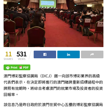
11
531
SHARES
VIEWS
澳門博彩監察協調局（DICJ）週一向該市博彩業界的高級
代表們表示，在決定即將進行的澳門賭牌重新招標過程中的
牌照有效期時，將綜合考慮澳門的就業市場及投資者的投資
回報率。
該信息乃是昨日政府於澳門世貿中心五樓的博彩監察協調局