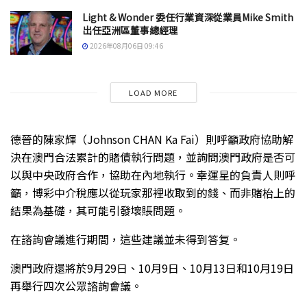
Light & Wonder 委任行業資深從業員Mike Smith
出任亞洲區董事總經理
2026年08月06日 09:46
LOAD MORE
德晉的陳家輝（Johnson CHAN Ka Fai）則呼籲政府協助解
決在澳門合法累計的賭債執行問題，並詢問澳門政府是否可
以與中央政府合作，協助在內地執行。幸運星的負責人則呼
籲，博彩中介稅應以從玩家那裡收取到的錢、而非賭枱上的
結果為基礎，其可能引發壞賬問題。
在諮詢會議進行期間，這些建議並未得到答复。
澳門政府還將於9月29日、10月9日、10月13日和10月19日
再舉行四次公眾諮詢會議。