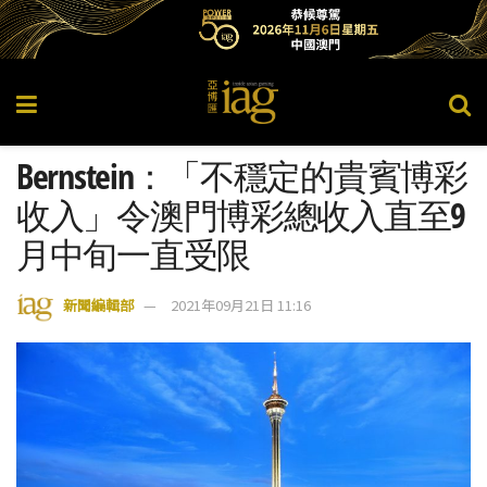
Bernstein：「不穩定的貴賓博彩
收入」令澳門博彩總收入直至9
月中旬一直受限
新聞編輯部
2021年09月21日 11:16