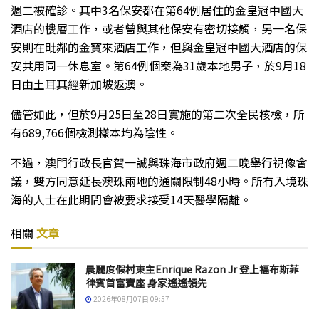
週二被確診。其中3名保安都在第64例居住的金皇冠中國大
酒店的樓層工作，或者曾與其他保安有密切接觸，另一名保
安則在毗鄰的金寶來酒店工作，但與金皇冠中國大酒店的保
安共用同一休息室。第64例個案為31歲本地男子，於9月18
日由土耳其經新加坡返澳。
儘管如此，但於9月25日至28日實施的第二次全民核檢，所
有689,766個檢測樣本均為陰性。
不過，澳門行政長官賀一誠與珠海市政府週二晚舉行視像會
議，雙方同意延長澳珠兩地的通關限制48小時。所有入境珠
海的人士在此期間會被要求接受14天醫學隔離。
相關
文章
晨麗度假村東主Enrique Razon Jr 登上福布斯菲
律賓首富寶座 身家遙遙領先
2026年08月07日 09:57