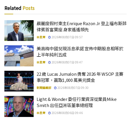
Related
Posts
晨麗度假村東主Enrique Razon Jr 登上福布斯菲
律賓首富寶座 身家遙遙領先
本思齊
2026年08月07日 09:57
美高梅中國兌現派息承諾 宣佈中期股息相等於
上半年純利五成
本思齊
2026年08月07日 09:47
22 歲 Lucas Jumalon 勇奪 2026 年 WSOP 主賽
事冠軍，贏取1,000 萬美元獎金
新聞編輯部
2026年08月07日 09:30
Light & Wonder 委任行業資深從業員Mike
Smith 出任亞洲區董事總經理
本思齊
2026年08月06日 09:46