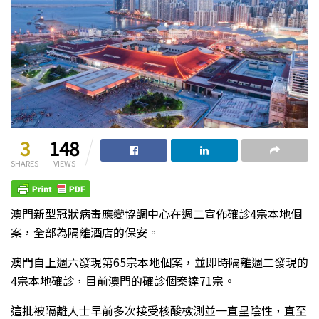
3
148
SHARES
VIEWS
澳門新型冠狀病毒應變協調中心在週二宣佈確診4宗本地個
案，全部為隔離酒店的保安。
澳門自上週六發現第65宗本地個案，並即時隔離週二發現的
4宗本地確診，目前澳門的確診個案達71宗。
這批被隔離人士早前多次接受核酸檢測並一直呈陰性，直至