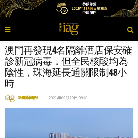
澳門再發現4名隔離酒店保安確
診新冠病毒，但全民核酸均為
陰性，珠海延長通關限制48小
時
新聞編輯部
2021年09月29日 09:01