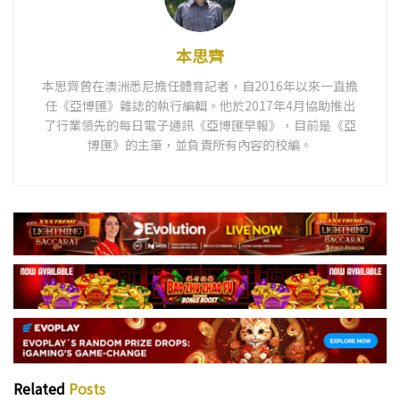
本思齊
本思齊曾在澳洲悉尼擔任體育記者，自2016年以來一直擔
任《亞博匯》雜誌的執行編輯。他於2017年4月協助推出
了行業領先的每日電子通訊《亞博匯早報》，目前是《亞
博匯》的主筆，並負責所有內容的校編。
Related
Posts