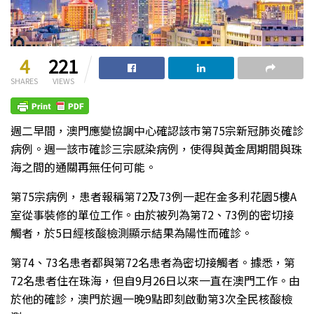
4
221
SHARES
VIEWS
週二早間，澳門應變協調中心確認該市第75宗新冠肺炎確診
病例。週一該市確診三宗感染病例，使得與黃金周期間與珠
海之間的通關再無任何可能。
第75宗病例，患者報稱第72及73例一起在金多利花園5樓A
室從事裝修的單位工作。由於被列為第72、73例的密切接
觸者，於5日經核酸檢測顯示結果為陽性而確診。
第74、73名患者都與第72名患者為密切接觸者。據悉，第
72名患者住在珠海，但自9月26日以來一直在澳門工作。由
於他的確診，澳門於週一晚9點即刻啟動第3次全民核酸檢