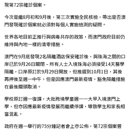
現第72宗確診個案。
今次是繼8月初和9月後，第三次實施全民核檢，帶出是否澳
門發現確診個案就必須對每個人實施檢測的疑問。
世界各地目前正推行與病毒共存的政策，而澳門政府目前仍
維持與內地一樣的清零措施。
澳門在9月底發現2名隔離酒店保安確診後，與珠海之間的口
岸已於9月26日關閉 – 所有人士入境珠海必須接受14天醫學
隔離，口岸原訂於9月29日開放，但推遲到10月1日，其後
再押後至週一中午，但是因應澳門最新疫情，豁免隔離措施
在最後關頭取消。
學校原訂週一復課，大批跨境學童週一一大早入境澳門上
學，但亦因應最新疫情發展而繼續停課，導致學生和家長相
當混亂。
政府在週一舉行的75分鐘記者會上亦公佈，第72宗個案曾