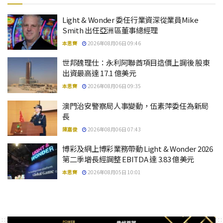
Light & Wonder 委任行業資深從業員Mike
Smith 出任亞洲區董事總經理
本思齊
2026年08月06日 09:46
世邦魏理仕：永利阿聯酋項目造價上調後 股東
出資最高達 17.1 億美元
本思齊
2026年08月06日 09:35
澳門治安警察局人事變動，伍素萍委任為新局
長
陳嘉俊
2026年08月06日 07:43
博彩及網上博彩業務帶動 Light & Wonder 2026
第二季增長經調整 EBITDA 達 3.83 億美元
本思齊
2026年08月05日 10:01