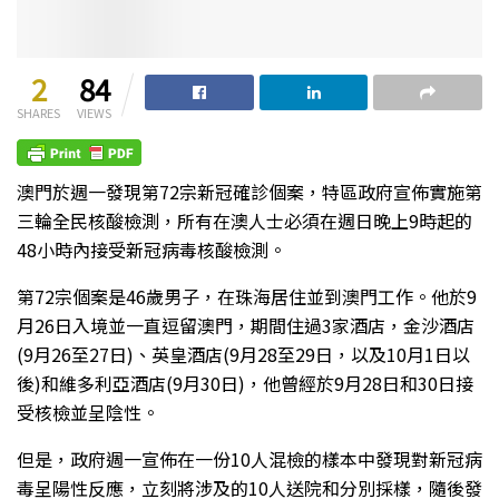
2
84
SHARES
VIEWS
澳門於週一發現第72宗新冠確診個案，特區政府宣佈實施第
三輪全民核酸檢測，所有在澳人士必須在週日晚上9時起的
48小時內接受新冠病毒核酸檢測。
第72宗個案是46歲男子，在珠海居住並到澳門工作。他於9
月26日入境並一直逗留澳門，期間住過3家酒店，金沙酒店
(9月26至27日)、英皇酒店(9月28至29日，以及10月1日以
後)和維多利亞酒店(9月30日)，他曾經於9月28日和30日接
受核檢並呈陰性。
但是，政府週一宣佈在一份10人混檢的樣本中發現對新冠病
毒呈陽性反應，立刻將涉及的10人送院和分別採樣，隨後發