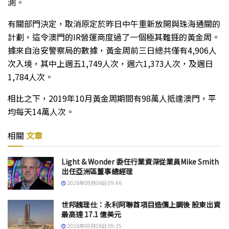
測。
有關部門決定，取消原定於昨日中午重新放開與珠海通關的
計劃，這令澳門的IR營運商度過了一個極其難捱的黃金周。
據來自治安警察局的數據，黃金周前三日總共僅有4,906人
次入境，其中上週五1,749人次，週六1,373人次，及週日
1,784人次。
相比之下，2019年10月黃金周期間有98萬人抵達澳門，平
均每天14萬人次。
相關
文章
Light & Wonder 委任行業資深從業員Mike Smith
出任亞洲區董事總經理
2026年08月06日 09:46
世邦魏理仕：永利阿聯酋項目造價上調後 股東出資
最高達 17.1 億美元
2026年08月06日 09:35