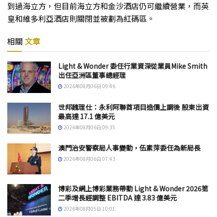
到過海立方，但目前海立方和金沙酒店仍可繼續營業，而英
皇和維多利亞酒店則關閉並被劃為紅碼區。
相關
文章
Light & Wonder 委任行業資深從業員Mike Smith
出任亞洲區董事總經理
2026年08月06日 09:46
世邦魏理仕：永利阿聯酋項目造價上調後 股東出資
最高達 17.1 億美元
2026年08月06日 09:35
澳門治安警察局人事變動，伍素萍委任為新局長
2026年08月06日 07:43
博彩及網上博彩業務帶動 Light & Wonder 2026第
二季增長經調整 EBITDA 達 3.83 億美元
2026年08月05日 10:01