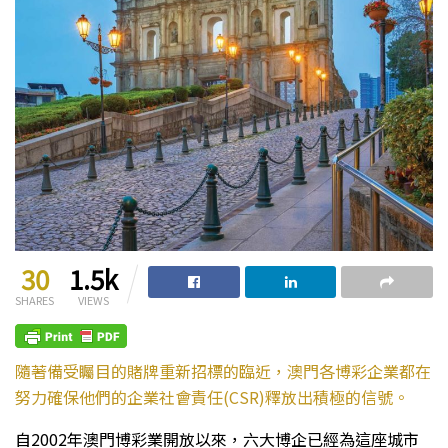
30
1.5k
SHARES
VIEWS
隨著備受矚目的賭牌重新招標的臨近，澳門各博彩企業都在
努力確保他們的企業社會責任(CSR)釋放出積極的信號。
自2002年澳門博彩業開放以來，六大博企已經為這座城市