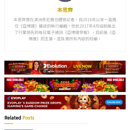
本思齊
本思齊曾在澳洲悉尼擔任體育記者，自2016年以來一直擔
任《亞博匯》雜誌的執行編輯。他於2017年4月協助推出
了行業領先的每日電子通訊《亞博匯早報》，目前是《亞
博匯》的主筆，並負責所有內容的校編。
Related
Posts