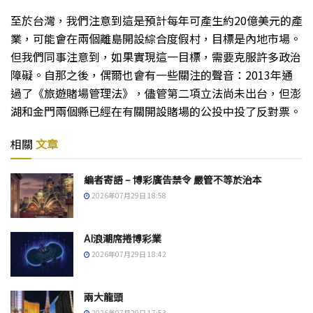
至於台灣，我們注意到這是預計每年可產生約20億美元的產
業，可能會在兩個離島開設綜合度假村，目標是內地市場。
但我們同事注意到，如果實現這一目標，需要克服許多政治
障礙。自那之後，偶爾也會有一些關注的聲音：2013年通
過了《旅遊賭場管理法》，儘管第二項立法尚未出台，但澎
湖和金門兩個縣已經在有關開設賭場的公投中投了反對票。
相關
文章
編者寄語 – 博彩廣告禁令 嚴管不等於治本
2026年07月29日 18:58
AI浪潮席捲博彩業
2026年07月29日 18:42
兩大龍頭
2026年07月29日 17:53