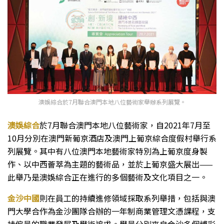
澳娛綜合於7月聯合澳門本地八位藝術家舉辦系列展覽。
澳娛綜合
於7月聯合澳門本地八位藝術家，自2021年7月至
10月分別在澳門新葡京酒店及澳門上葡京綜合度假村舉行系
列展覽。其中有八位澳門本地藝術家特別為上葡京度身製
作、以中西薈萃為主題的藝術品，並於上葡京盛大展出——
此舉乃是澳娛綜合正在進行的多個藝術及文化項目之一。
金沙中國
則在員工的持續進修領域採取系列舉措，包括與澳
門大學合作為金沙團隊合辦的一年制商業管理文憑課程，支
持僱員的職業發展及學術追求。學員分別來自金沙多個博彩