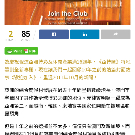
2
85
SHARES
VIEWS
為慶祝報道亞洲博彩及休閒產業滿16週年，《亞博匯》特地
籌劃全新專欄，現在讓我們一起回顧10年之前的這篇封面故
事《歡迎加入》，重溫2011年10月的新聞！
亞洲的綜合度假村發展在過去十年間呈指數級增長，澳門牢
牢鞏固了其作為全球博彩之都的地位。菲律賓明顯一躍成為
亞洲第二，而越南、韓國、柬埔寨等國家也開始在該地區嶄
露頭角。
但是十年之前的選擇並不太多，僅僅只有澳門及新加坡。而
後者剛在12個月前落實兩個綜合度假村項目並成功引起轟