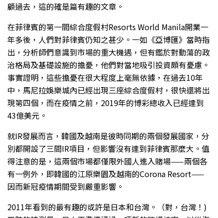
顧過去，這的確是篇有趣的文章。
在菲律賓的第一間綜合度假村Resorts World Manila開業一
年多後，人們對菲律賓仍知之甚少。一如《亞博匯》當時指
出，分析師們意識到市場的重大機遇，但有鑑於對動蕩的政
治格局及基礎設施的擔憂，他們對當地吸引投資頗有憂慮。
事實證明，這些擔憂在很大程度上毫無依據，在過去10年
中，馬尼拉娛樂城內已經出現三座綜合度假村，很快還將出
現第四個，而在疫情之前，2019年的博彩總收入已經達到
43億美元。
就IR發展而言，韓國及越南是彼時同期的兩個發展國家，分
別都開設了三間IR項目，但影響沒有達到菲律賓那麼大。值
得注意的是，這兩個市場都僅限外國人進入賭場——兩個各
有一例外，即韓國的江原樂園及越南的Corona Resort——
因而新冠疫情期間受到嚴重影響。
2011年看到的最有趣的或許是日本和台灣。（對，台灣！)