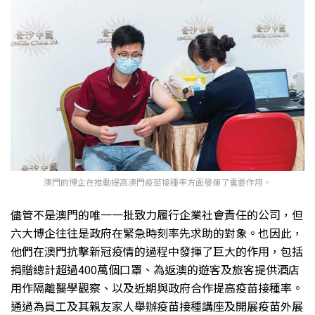
澳門的博企在推動提高澳門疫苗接種率方面發揮了重要作用。
儘管不是澳門的唯一一批致力履行企業社會責任的公司，但
六大博企往往是政府在緊急時刻率先求助的對象。也因此，
他們在澳門抗擊新冠疫情的過程中發揮了巨大的作用，包括
捐贈總計超過400萬個口罩、為返澳的遊客及旅客提供酒店
用作隔離醫學觀察、以及近期與政府合作提高疫苗接種率。
通過為員工及其親友家人舉辦疫苗接種講座及開展疫苗外展