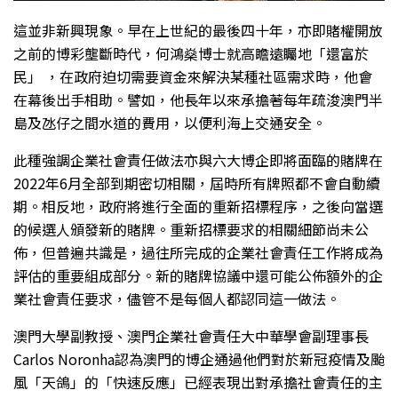
這並非新興現象。早在上世紀的最後四十年，亦即賭權開放
之前的博彩壟斷時代，何鴻燊博士就高瞻遠矚地「還富於
民」 ，在政府迫切需要資金來解決某種社區需求時，他會
在幕後出手相助。譬如，他長年以來承擔著每年疏浚澳門半
島及氹仔之間水道的費用，以便利海上交通安全。
此種強調企業社會責任做法亦與六大博企即將面臨的賭牌在
2022年6月全部到期密切相關，屆時所有牌照都不會自動續
期。相反地，政府將進行全面的重新招標程序，之後向當選
的候選人頒發新的賭牌。重新招標要求的相關細節尚未公
佈，但普遍共識是，過往所完成的企業社會責任工作將成為
評估的重要組成部分。新的賭牌協議中還可能公佈額外的企
業社會責任要求，儘管不是每個人都認同這一做法。
澳門大學副教授、澳門企業社會責任大中華學會副理事長
Carlos Noronha認為澳門的博企通過他們對於新冠疫情及颱
風「天鴿」的「快速反應」已經表現出對承擔社會責任的主