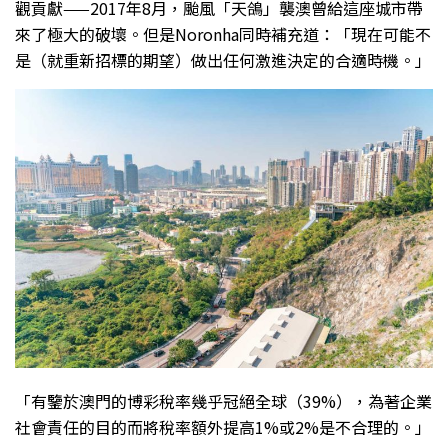
觀貢獻——2017年8月，颱風「天鴿」襲澳曾給這座城市帶
來了極大的破壞。但是Noronha同時補充道：「現在可能不
是（就重新招標的期望）做出任何激進決定的合適時機。」
「有鑒於澳門的博彩稅率幾乎冠絕全球（39%），為著企業
社會責任的目的而將稅率額外提高1%或2%是不合理的。」