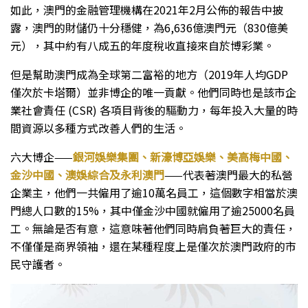
如此，澳門的金融管理機構在2021年2月公佈的報告中披
露，澳門的財儲仍十分穩健，為6,636億澳門元（830億美
元），其中約有八成五的年度稅收直接來自於博彩業。
但是幫助澳門成為全球第二富裕的地方（2019年人均GDP
僅次於卡塔爾）並非博企的唯一貢獻。他們同時也是該市企
業社會責任 (CSR) 各項目背後的驅動力，每年投入大量的時
間資源以多種方式改善人們的生活。
六大博企——
銀河娛樂集團、新濠博亞娛樂、美高梅中國、
金沙中國、澳娛綜合及永利澳門
——代表著澳門最大的私營
企業主，他們一共僱用了逾10萬名員工，這個數字相當於澳
門總人口數的15%，其中僅金沙中國就僱用了逾25000名員
工。無論是否有意，這意味著他們同時肩負著巨大的責任，
不僅僅是商界領袖，還在某種程度上是僅次於澳門政府的市
民守護者。