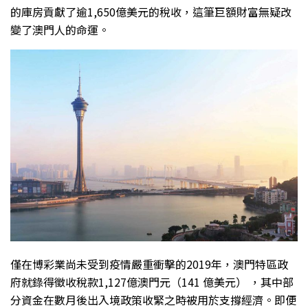
的庫房貢獻了逾1,650億美元的稅收，這筆巨額財富無疑改
變了澳門人的命運。
僅在博彩業尚未受到疫情嚴重衝擊的2019年，澳門特區政
府就錄得徵收稅款1,127億澳門元（141 億美元） ，其中部
分資金在數月後出入境政策收緊之時被用於支撐經濟。即便