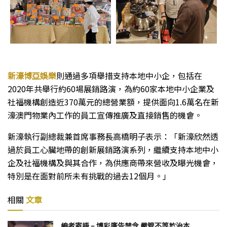
新濠博亞娛樂
則通過多項舉措支持本地中小企，包括在
2020年共舉行約60場展銷路演，為約60家本地中小企業及
社福機構創造近370萬元的總營業額，提供面向1.6萬名在新
濠澳門物業內工作的員工宣傳推廣及直接銷售的機會。
新濠執行副總裁兼首席事務長高橋明子表示：「新濠欣然透
過於員工心臟地帶的創新展銷路演系列，繼續支持本地中小
企及社福機構及與其合作，為供應商帶來營收及曝光機會，
特別是在面對前所未有挑戰的過去12個月。」
相關
文章
編者寄語 – 博彩廣告禁令 嚴管不等於治本