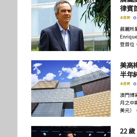
律賓
本思齊
晨麗所屬母
Enriq
登首位
美高
半年
本思齊
澳門博彩
月之中期
美元）
22 歲