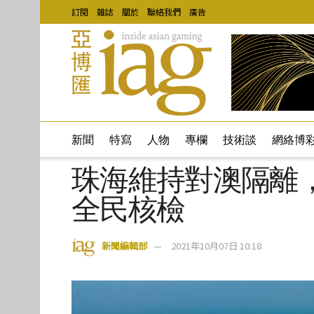
訂閱
雜誌
關於
聯絡我們
廣告
新聞
特寫
人物
專欄
技術談
網絡博
珠海維持對澳隔離
全民核檢
新聞編輯部
2021年10月07日 10:18