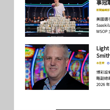
事冠軍
新聞編輯部
美國選手
Saas
WSOP
Lig
Smi
本思齊
博彩設備
略副總裁
2026 