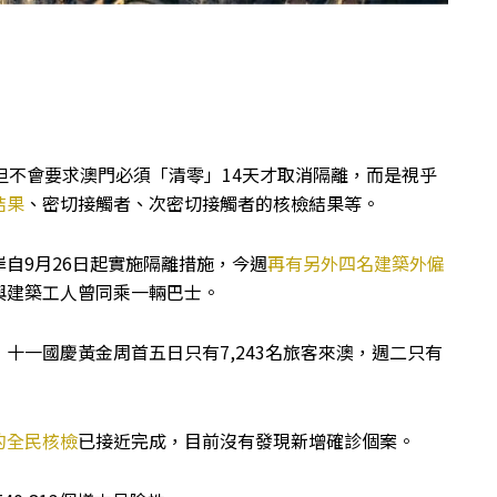
但不會要求澳門必須「清零」14天才取消隔離，而是視乎
結果
、密切接觸者、次密切接觸者的核檢結果等。
岸自9月26日起實施隔離措施，今週
再有另外四名建築外僱
與建築工人曾同乘一輛巴士。
十一國慶黃金周首五日只有7,243名旅客來澳，週二只有
的全民核檢
已接近完成，目前沒有發現新增確診個案。