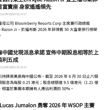
首富寶座 身家遙遙領先
2026年08月07日 09:57
公司 Bloomberry Resorts Corp 主席兼行政總裁
ue Razon Jr，於福布斯 2026 年菲律賓 50 大富豪排行榜榮
。
梅中國兌現派息承諾 宣佈中期股息相等於上
純利五成
2026年08月07日 09:47
持牌商美高梅中國公佈，截至 2026 年 6 月 30 日止六個
股息為每股 0.25 港元；股息總額達 9.5 億港元（1.21 億
，相當於集團本期擁有人應佔利潤的 50%。
 Lucas Jumalon 勇奪 2026 年 WSOP 主賽