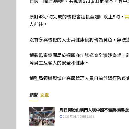
自週一晚上9時起，共蒐集673,881個樣本，其中5
原訂48小時完成的核檢會延長至週四晚上9時，
人前往。
沒有參與核檢的人士其健康碼將轉為黃色，無法
博彩監察協調局於週四亦加強巡查全澳娛樂場，
障員工及客人的安全和健康。
博監局領導與博企高層管理人員日前並舉行防疫
相關
文章
周日開始由澳門入境中國不需要核酸檢
2023年01月05日 12:38