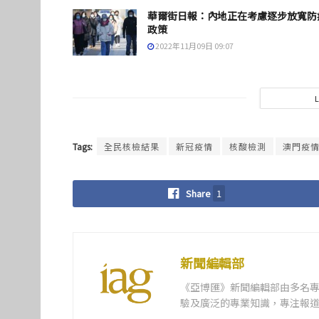
華爾街日報：內地正在考慮逐步放寬防
政策
2022年11月09日 09:07
Tags:
全民核檢結果
新冠疫情
核酸檢測
澳門疫
Share
1
新聞編輯部
《亞博匯》新聞編輯部由多名
驗及廣泛的專業知識，專注報