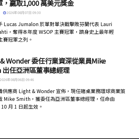
，贏取1,000 萬美元獎金
2026年08月07日 09:30
 Lucas Jumalon 於單對單決戰擊敗芬蘭代表 Lauri
kilahti，奪得本年度 WSOP 主賽冠軍，躋身史上最年輕
 主賽冠軍之列。
ht & Wonder 委任行業資深從業員Mike
th 出任亞洲區董事總經理
2026年08月06日 09:46
供應商 Light & Wonder 宣佈，現任賭桌業務環球商業策
 Mike Smith，獲委任為亞洲區董事總經理，任命由
年 10 月 1 日起生效。