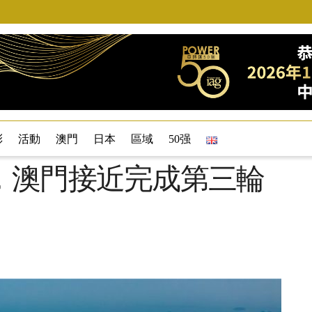
彩
活動
澳門
日本
區域
50强
，澳門接近完成第三輪