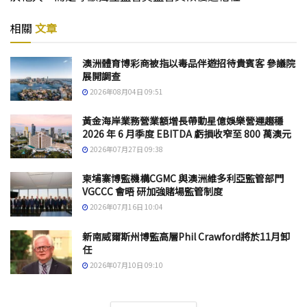
相關
文章
澳洲體育博彩商被指以毒品伴遊招待貴賓客 參議院
展開調查
2026年08月04日 09:51
黃金海岸業務營業額增長帶動星億娛樂營運趨穩
2026 年 6 月季度 EBITDA 虧損收窄至 800 萬澳元
2026年07月27日 09:38
柬埔寨博監機構CGMC 與澳洲維多利亞監管部門
VGCCC 會晤 研加強賭場監管制度
2026年07月16日 10:04
新南威爾斯州博監高層Phil Crawford將於11月卸
任
2026年07月10日 09:10