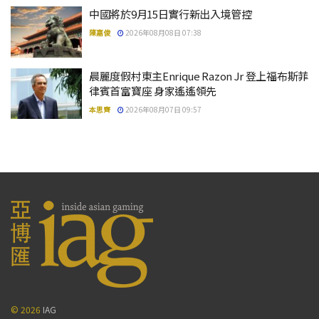
中國將於9月15日實行新出入境管控
陳嘉俊
2026年08月08日 07:38
晨麗度假村東主Enrique Razon Jr 登上福布斯菲
律賓首富寶座 身家遙遙領先
本思齊
2026年08月07日 09:57
© 2026
IAG