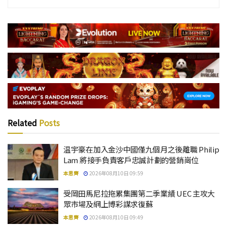
Related
Posts
温宇豪在加入金沙中國僅九個月之後離職 Philip
Lam 將接手負責客戶忠誠計劃的營銷崗位
本思齊
2026年08月10日 09:59
受岡田馬尼拉拖累集團第二季業績 UEC 主攻大
眾市場及網上博彩謀求復蘇
本思齊
2026年08月10日 09:49