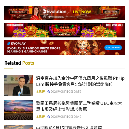
Related
Posts
温宇豪在加入金沙中國僅九個月之後離職 Philip
Lam 將接手負責客戶忠誠計劃的營銷崗位
本思齊
2026年08月10日 09:59
受岡田馬尼拉拖累集團第二季業績 UEC 主攻大
眾市場及網上博彩謀求復蘇
本思齊
2026年08月10日 09:49
中國將於9月15日實行新出入境管控