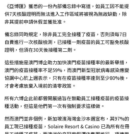
《亞博匯》獲悉的一份內部備忘錄中寫道，如員工因不能提
供7天核酸證明而無法進入工作區域將被視為無故缺勤，除
非其提前申請休假並獲批准。
備忘錄同時規定，除非員工完全接種了疫苗，否則須每7日
自費進行一次核酸檢測，已接種一劑疫苗的員工可豁免核酸
證明，但須在30天後接種第二劑。
這些措施是澳門博企助力加快澳門疫苗接種率的最新舉措，
澳門的疫苗接種率不足59%，而澳門新型冠狀病毒感染應變
協調中心於上週表示，只有在疫苗接種率達到至少80%後，
才會考慮放棄入境前的清零政策。
所有六博企此前都曾開展過旨在鼓勵員工接種疫苗的疫苗接
種活動，但這是他們第一次有強制要求這樣做。
然而澳門並非個例，新加坡濱海灣金沙本週宣布，其97%的
員工現已接種疫苗，Solaire Resort & Casino 已為所有在冊
員工接種了疫苗，而澳洲的皇冠度假酒店集團推行一項適用