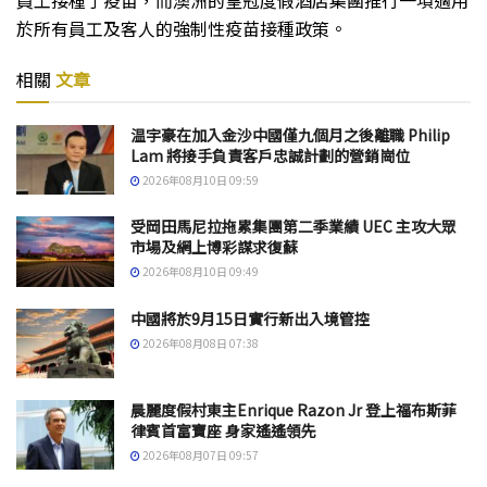
於所有員工及客人的強制性疫苗接種政策。
相關
文章
温宇豪在加入金沙中國僅九個月之後離職 Philip
Lam 將接手負責客戶忠誠計劃的營銷崗位
2026年08月10日 09:59
受岡田馬尼拉拖累集團第二季業績 UEC 主攻大眾
市場及網上博彩謀求復蘇
2026年08月10日 09:49
中國將於9月15日實行新出入境管控
2026年08月08日 07:38
晨麗度假村東主Enrique Razon Jr 登上福布斯菲
律賓首富寶座 身家遙遙領先
2026年08月07日 09:57