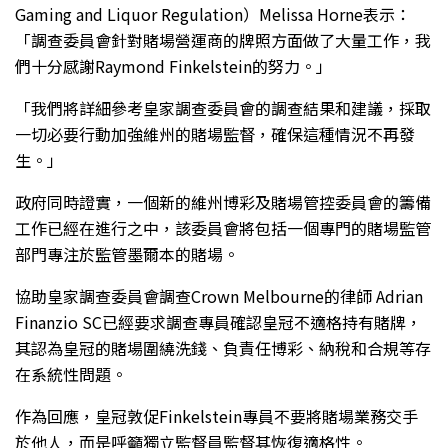
Gaming and Liquor Regulation）Melissa Horne表示：
「調查委員會針對賭場營運商的牌照方面做了大量工作，我
們十分感謝Raymond Finkelstein的努力。」
「我們將詳細參考皇家調查委員會的調查結果和建議，採取
一切必要行動加強維州的賭場監督，確保這種情況不再發
生。」
政府同時證實，一個新的維州博彩及賭場管控委員會的籌備
工作已經在進行之中，該委員會將包括一個專門的賭場監管
部門專注於監管墨爾本的賭場。
協助皇家調查委員會調查Crown Melbourne的律師 Adrian
Finanzio SC已經要求調查專員確認皇冠不適格持有賭牌，
其認為皇冠的賭場圍繞洗錢、負責任博彩、納稅和合規等存
在系統性問題。
作為回應，皇冠敦促Finkelstein專員不要將賭場業務交手
於他人，而是呼籲獨立監督員監督其恢復適格性。