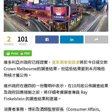
2
101
SHARES
VIEWS
維多利亞州政府已經證實，
皇家調查委員會
將於今日提交對
Crown Melbourne的調查結果，但這些結果要到本月晚些
時候才獲公佈。
維州政府在週四的一份聲明中表示，在10月底公佈調查結果
及政府回應措施之前，將仔細考慮調查專員 Ray
Finkelstein 的調查結果和建議。
消費者事務、博彩及酒類監管部長（Consumer Affairs,