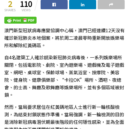
2
110
SHARES
VIEWS
澳門新型冠狀病毒應變協調中心稱，澳門已經連續12天沒有
確診新冠肺炎本地個案，將於周二凌晨零時重新開放娛樂場
所和解除紅黃碼區。
自4名建築工人確診感染新冠肺炎病毒後，一系列娛樂場所
關閉，包括電影院、劇院、室內遊樂場、遊戲機及電子遊戲
室、網吧、桌球室、保齡球場、蒸氣浴室、按摩院、美容
院、健身院、健康俱樂部、“卡拉OK”場所、酒吧、夜總
會、的士高、舞廳及歌舞廳等娛樂場所，並有多個區域被封
鎖。
然而，當局要求居住在紅黃碼地區人士進行新一輪核酸檢
測，為結束封鎖狀態作準備。當局強調，新一輪檢測的目的
是消除新冠病毒潛伏期最後階段的任何隱性感染，並為全面