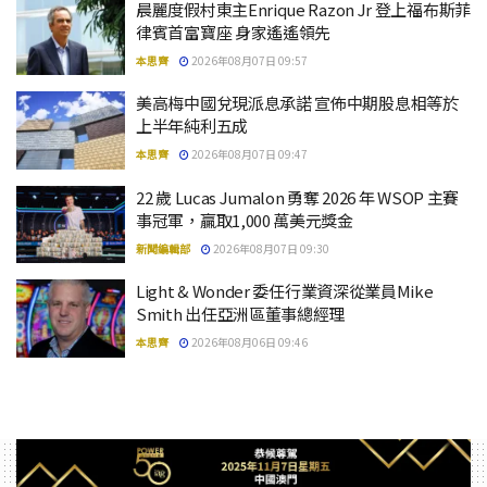
晨麗度假村東主Enrique Razon Jr 登上福布斯菲
律賓首富寶座 身家遙遙領先
本思齊
2026年08月07日 09:57
美高梅中國兌現派息承諾 宣佈中期股息相等於
上半年純利五成
本思齊
2026年08月07日 09:47
22 歲 Lucas Jumalon 勇奪 2026 年 WSOP 主賽
事冠軍，贏取1,000 萬美元獎金
新聞編輯部
2026年08月07日 09:30
Light & Wonder 委任行業資深從業員Mike
Smith 出任亞洲區董事總經理
本思齊
2026年08月06日 09:46