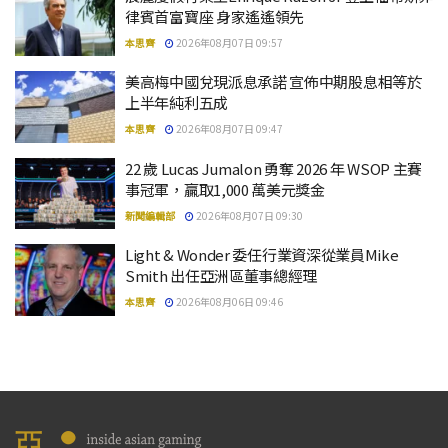
律賓首富寶座 身家遙遙領先
本思齊
2026年08月07日 09:57
美高梅中國兌現派息承諾 宣佈中期股息相等於
上半年純利五成
本思齊
2026年08月07日 09:47
22 歲 Lucas Jumalon 勇奪 2026 年 WSOP 主賽
事冠軍，贏取1,000 萬美元獎金
新聞編輯部
2026年08月07日 09:30
Light & Wonder 委任行業資深從業員Mike
Smith 出任亞洲區董事總經理
本思齊
2026年08月06日 09:46