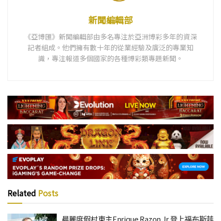
新聞編輯部
《亞博匯》新聞編輯部由多名專注於亞洲博彩多年的資深
記者組成。他們擁有數十年的從業經驗及廣泛的專業知
識，專注報道多個國家的各種博彩類專題新聞。
Related
Posts
晨麗度假村東主Enrique Razon Jr 登上福布斯菲