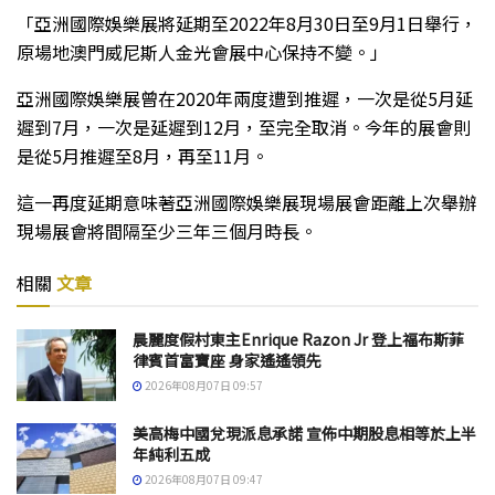
「亞洲國際娛樂展將延期至2022年8月30日至9月1日舉行，
原場地澳門威尼斯人金光會展中心保持不變。」
亞洲國際娛樂展曾在2020年兩度遭到推遲，一次是從5月延
遲到7月，一次是延遲到12月，至完全取消。今年的展會則
是從5月推遲至8月，再至11月。
這一再度延期意味著亞洲國際娛樂展現場展會距離上次舉辦
現場展會將間隔至少三年三個月時長。
相關
文章
晨麗度假村東主Enrique Razon Jr 登上福布斯菲
律賓首富寶座 身家遙遙領先
2026年08月07日 09:57
美高梅中國兌現派息承諾 宣佈中期股息相等於上半
年純利五成
2026年08月07日 09:47