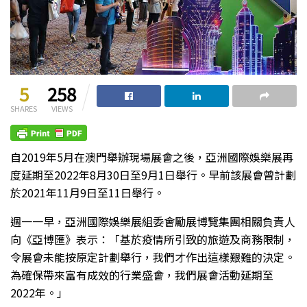
5
258
SHARES
VIEWS
自2019年5月在澳門舉辦現場展會之後，亞洲國際娛樂展再
度延期至2022年8月30日至9月1日舉行。早前該展會曾計劃
於2021年11月9日至11日舉行。
週一一早，亞洲國際娛樂展組委會勵展博覽集團相關負責人
向《亞博匯》表示：「基於疫情所引致的旅遊及商務限制，
令展會未能按原定計劃舉行，我們才作出這樣艱難的決定。
為確保帶來富有成效的行業盛會，我們展會活動延期至
2022年。」