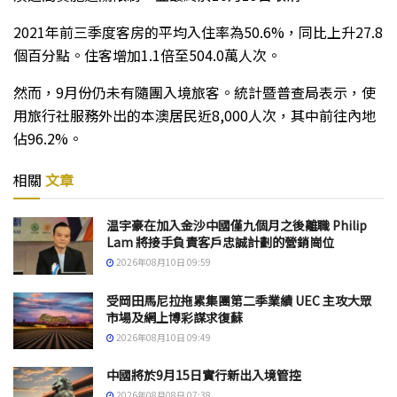
2021年前三季度客房的平均入住率為50.6%，同比上升27.8
個百分點。住客增加1.1倍至504.0萬人次。
然而，9月份仍未有隨團入境旅客。統計暨普查局表示，使
用旅行社服務外出的本澳居民近8,000人次，其中前往內地
佔96.2%。
相關
文章
温宇豪在加入金沙中國僅九個月之後離職 Philip
Lam 將接手負責客戶忠誠計劃的營銷崗位
2026年08月10日 09:59
受岡田馬尼拉拖累集團第二季業績 UEC 主攻大眾
市場及網上博彩謀求復蘇
2026年08月10日 09:49
中國將於9月15日實行新出入境管控
2026年08月08日 07:38