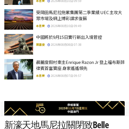
本思齊
2026年08月10日 09:59
受岡田馬尼拉拖累集團第二季業績 UEC 主攻大
眾市場及網上博彩謀求復蘇
本思齊
2026年08月10日 09:49
中國將於9月15日實行新出入境管控
陳嘉俊
2026年08月08日 07:38
晨麗度假村東主Enrique Razon Jr 登上福布斯菲
律賓首富寶座 身家遙遙領先
本思齊
2026年08月07日 09:57
新濠天地馬尼拉關閉致Belle