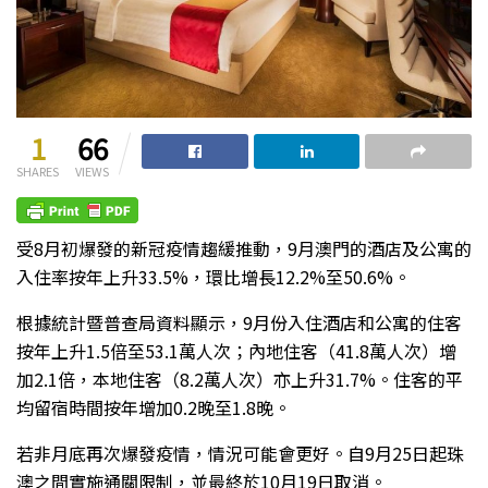
1
66
SHARES
VIEWS
受8月初爆發的新冠疫情趨緩推動，9月澳門的酒店及公寓的
入住率按年上升33.5%，環比增長12.2%至50.6%。
根據統計暨普查局資料顯示，9月份入住酒店和公寓的住客
按年上升1.5倍至53.1萬人次；內地住客（41.8萬人次）增
加2.1倍，本地住客（8.2萬人次）亦上升31.7%。住客的平
均留宿時間按年增加0.2晚至1.8晚。
若非月底再次爆發疫情，情況可能會更好。自9月25日起珠
澳之間實施通關限制，並最終於10月19日取消。