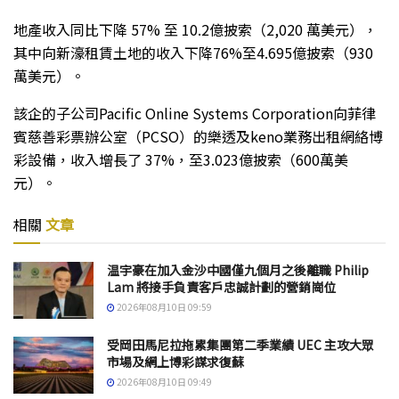
地產收入同比下降 57% 至 10.2億披索（2,020 萬美元），
其中向新濠租賃土地的收入下降76%至4.695億披索（930
萬美元）。
該企的子公司Pacific Online Systems Corporation向菲律
賓慈善彩票辦公室（PCSO）的樂透及keno業務出租網絡博
彩設備，收入增長了 37%，至3.023億披索（600萬美
元）。
相關
文章
温宇豪在加入金沙中國僅九個月之後離職 Philip
Lam 將接手負責客戶忠誠計劃的營銷崗位
2026年08月10日 09:59
受岡田馬尼拉拖累集團第二季業績 UEC 主攻大眾
市場及網上博彩謀求復蘇
2026年08月10日 09:49