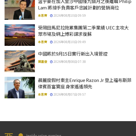
温宇豪在加入金沙中國僅九個月之後離職 Philip
Lam 將接手負責客戶忠誠計劃的營銷崗位
本思齊
2026年08月10日 09:59
受岡田馬尼拉拖累集團第二季業績 UEC 主攻大
眾市場及網上博彩謀求復蘇
本思齊
2026年08月10日 09:49
中國將於9月15日實行新出入境管控
陳嘉俊
2026年08月08日 07:38
晨麗度假村東主Enrique Razon Jr 登上福布斯菲
律賓首富寶座 身家遙遙領先
本思齊
2026年08月07日 09:57