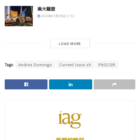
兩大龍頭
2026年07月29日 17:53
LOAD MORE
Tags:
Andrea Domingo
Current Issue zh
PAGCOR
新聞編輯部