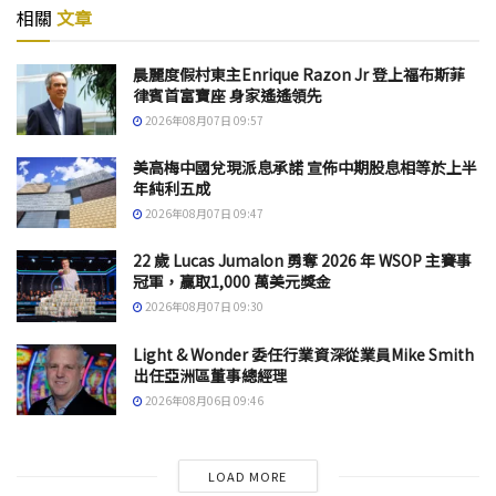
相關
文章
晨麗度假村東主Enrique Razon Jr 登上福布斯菲
律賓首富寶座 身家遙遙領先
2026年08月07日 09:57
美高梅中國兌現派息承諾 宣佈中期股息相等於上半
年純利五成
2026年08月07日 09:47
22 歲 Lucas Jumalon 勇奪 2026 年 WSOP 主賽事
冠軍，贏取1,000 萬美元獎金
2026年08月07日 09:30
Light & Wonder 委任行業資深從業員Mike Smith
出任亞洲區董事總經理
2026年08月06日 09:46
LOAD MORE