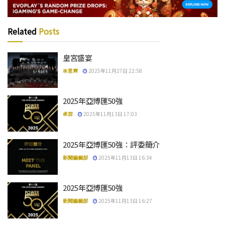
Related
Posts
皇宮盛宴
本思齊
2025年11月27日 22:58
2025年亞博匯50強
卓弈
2025年11月13日 17:03
2025年亞博匯50強：評委簡介
新聞編輯部
2025年11月13日 16:34
2025年亞博匯50強
新聞編輯部
2025年11月13日 16:27