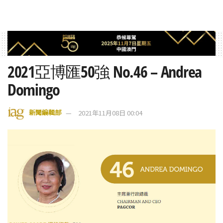
2021亞博匯50強 No.46 – Andrea
Domingo
新聞編輯部
2021年11月08日 00:04