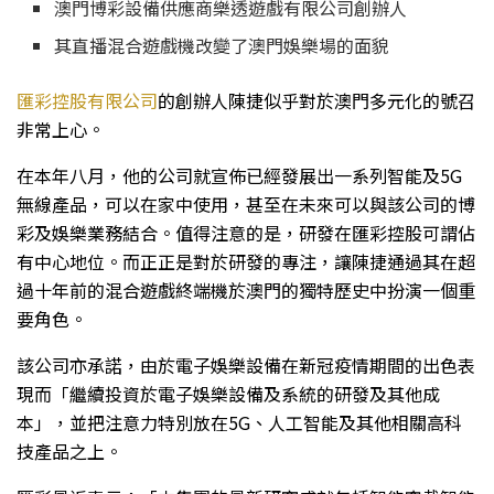
澳門博彩設備供應商樂透遊戲有限公司創辦人
其直播混合遊戲機改變了澳門娛樂場的面貌
匯彩控股有限公司
的創辦人陳捷似乎對於澳門多元化的號召
非常上心。
在本年八月，他的公司就宣佈已經發展出一系列智能及5G
無線產品，可以在家中使用，甚至在未來可以與該公司的博
彩及娛樂業務結合。值得注意的是，研發在匯彩控股可謂佔
有中心地位。而正正是對於研發的專注，讓陳捷通過其在超
過十年前的混合遊戲終端機於澳門的獨特歷史中扮演一個重
要角色。
該公司亦承諾，由於電子娛樂設備在新冠疫情期間的出色表
現而「繼續投資於電子娛樂設備及系統的研發及其他成
本」，並把注意力特別放在5G、人工智能及其他相關高科
技產品之上。