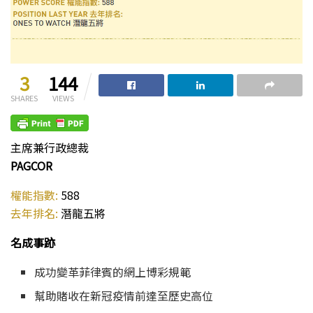
3
144
SHARES
VIEWS
主席兼行政總裁
PAGCOR
權能指數:
588
去年排名:
潛龍五將
名成事跡
成功變革菲律賓的網上博彩規範
幫助賭收在新冠疫情前達至歷史高位