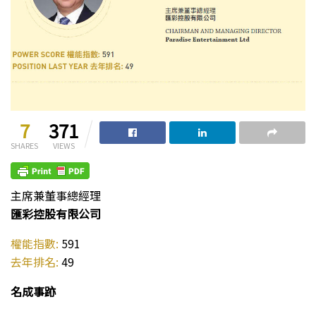
7
371
SHARES
VIEWS
主席兼董事總經理
匯彩控股有限公司
權能指數:
591
去年排名:
49
名成事跡