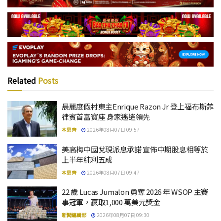
Related
Posts
晨麗度假村東主Enrique Razon Jr 登上福布斯菲
律賓首富寶座 身家遙遙領先
本思齊
2026年08月07日 09:57
美高梅中國兌現派息承諾 宣佈中期股息相等於
上半年純利五成
本思齊
2026年08月07日 09:47
22 歲 Lucas Jumalon 勇奪 2026 年 WSOP 主賽
事冠軍，贏取1,000 萬美元獎金
新聞編輯部
2026年08月07日 09:30