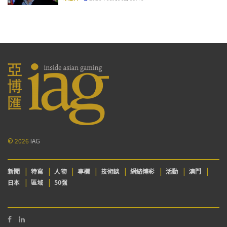
© 2026
IAG
新聞
特寫
人物
專欄
技術談
網絡博彩
活動
澳門
日本
區域
50强