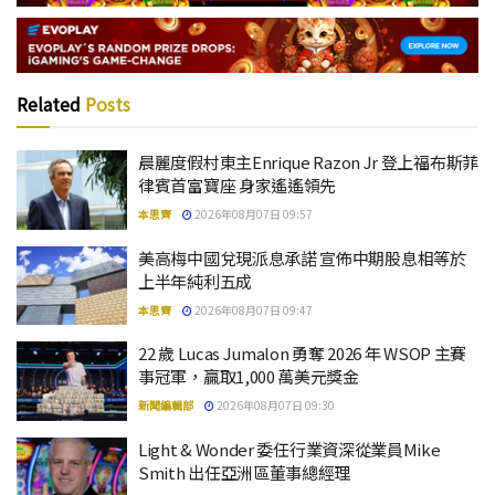
Related
Posts
晨麗度假村東主Enrique Razon Jr 登上福布斯菲
律賓首富寶座 身家遙遙領先
本思齊
2026年08月07日 09:57
美高梅中國兌現派息承諾 宣佈中期股息相等於
上半年純利五成
本思齊
2026年08月07日 09:47
22 歲 Lucas Jumalon 勇奪 2026 年 WSOP 主賽
事冠軍，贏取1,000 萬美元獎金
新聞編輯部
2026年08月07日 09:30
Light & Wonder 委任行業資深從業員Mike
Smith 出任亞洲區董事總經理