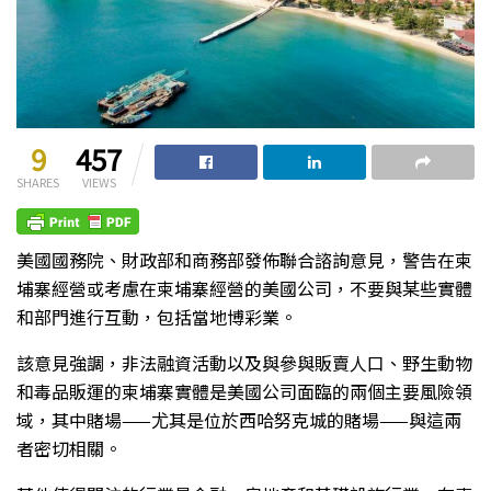
9
457
SHARES
VIEWS
美國國務院、財政部和商務部發佈聯合諮詢意見，警告在柬
埔寨經營或考慮在柬埔寨經營的美國公司，不要與某些實體
和部門進行互動，包括當地博彩業。
該意見強調，非法融資活動以及與參與販賣人口、野生動物
和毒品販運的柬埔寨實體是美國公司面臨的兩個主要風險領
域，其中賭場——尤其是位於西哈努克城的賭場——與這兩
者密切相關。