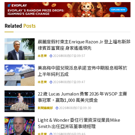
Related
Posts
晨麗度假村東主Enrique Razon Jr 登上福布斯菲
律賓首富寶座 身家遙遙領先
本思齊
2026年08月07日 09:57
美高梅中國兌現派息承諾 宣佈中期股息相等於
上半年純利五成
本思齊
2026年08月07日 09:47
22 歲 Lucas Jumalon 勇奪 2026 年 WSOP 主賽
事冠軍，贏取1,000 萬美元獎金
新聞編輯部
2026年08月07日 09:30
Light & Wonder 委任行業資深從業員Mike
Smith 出任亞洲區董事總經理
本思齊
2026年08月06日 09:46