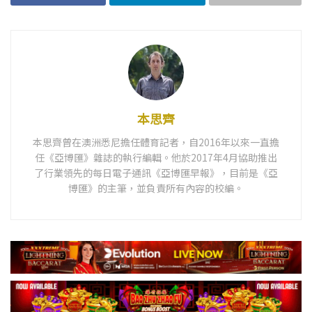
本思齊
本思齊曾在澳洲悉尼擔任體育記者，自2016年以來一直擔
任《亞博匯》雜誌的執行編輯。他於2017年4月協助推出
了行業領先的每日電子通訊《亞博匯早報》，目前是《亞
博匯》的主筆，並負責所有內容的校編。