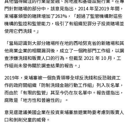
其他值得關注的行業是金融、房地產和基礎設施行業。在專
門針對賭場的部分中，該意見指出，2014 年至2019 年間，
柬埔寨頒發的賭牌增加了263%，「超過了監管機構對這些
機構的監控和監管能力，吸引了有組織犯罪分子投資賭場並
使用它們洗錢。」
「當局認識到大部分賭場所在地的西哈努克省的新賭場和其
他商業企業的相關漏洞後，成立了一個跨部門工作組，以調
查涉嫌洗錢和販賣人口的行為。但截至 2021 年 10 月，工
作組尚未發佈關於調查結果的報告。」
2019年，柬埔寨被一個負責領導全球反洗錢和反恐融資工
作的政府間組織「防制洗錢金融行動工作組」列入灰名單，
而由於「有限的監管」其至今仍在灰名單中。報告還指出，
腐敗是「地方性和普遍性的」。
意見還建議美國企業在投資柬埔寨旅遊業時要考慮到販賣人
口和剝削兒童的威脅。