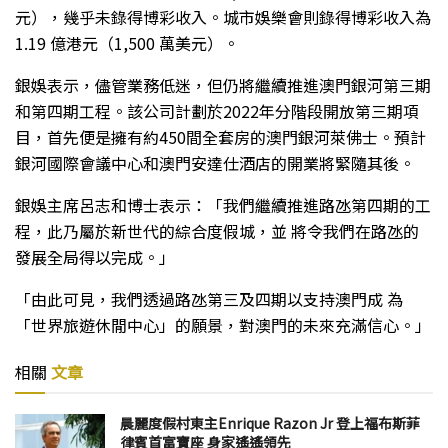
元），幾乎未錄得博彩收入。城市娛樂會則錄得博彩收入為
1.19 億港元（1,500 萬美元）。
銀娛表示，儘管業務低迷，但仍將繼續推進澳門銀河第三期
和第四期工程。該公司計劃於2022年分階段開放第三期項
目，首先便是擁有約450間全套房的澳門銀河萊佛士。預計
銀河國際會議中心和澳門安達仕酒店的開業將緊隨其後。
銀娛主席呂志和博士表示：「我們繼續推進路氹第四期的工
程，此乃屬於新世代的綜合度假城，並 將令我們在路氹的
發展全局得以完成。」
「由此可見，我們透過路氹第三及四期以支持澳門成 為
「世界旅遊休閒中心」的願景，對澳門的未來充滿信心。」
相關
文章
晨麗度假村東主Enrique Razon Jr 登上福布斯菲
律賓首富寶座 身家遙遙領先