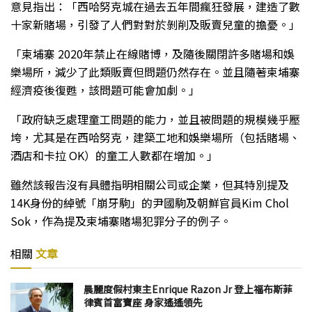
意見指出：「西哈努克城在過去五年間瘋狂發展，建造了數
十家新賭場，引發了人們對對於剝削及販賣兒童的擔憂。」
「柬埔寨 2020年禁止在線賭博，及隨後關閉許多賭場和娛
樂場所，減少了此類販賣但問題仍然存在。並且隨著柬埔寨
經濟疫後復甦，該問題可能會加劇。」
「政府缺乏處理童工問題的能力，並且被問題的規模幾乎壓
垮，尤其是在西哈努克，建築工地和娛樂場所（包括賭場、
酒店和卡拉 OK）的童工人數都在增加。」
雖然該報告沒有具體指明相關公司或企業，但其特別提及
14K身份的綽號「崩牙駒」的尹國駒及朝鮮官員Kim Chol
Sok，作為提及柬埔寨賭場犯罪分子的例子。
相關
文章
晨麗度假村東主Enrique Razon Jr 登上福布斯菲
律賓首富寶座 身家遙遙領先