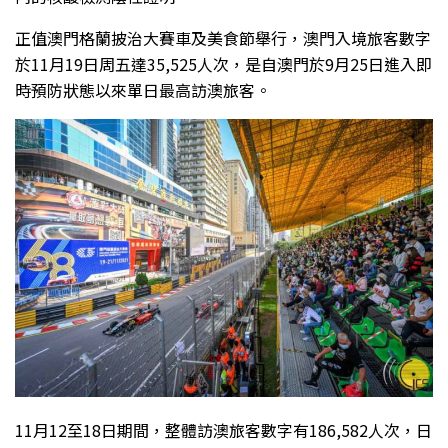
正值澳門格蘭披治大賽車及美食節舉行，澳門入境旅客數字
於11月19日周五達35,525人次，是自澳門於9月25日進入即
時預防狀態以來單日最高訪澳旅客。
11月12至18日期間，整體訪澳旅客數字有186,582人次，日