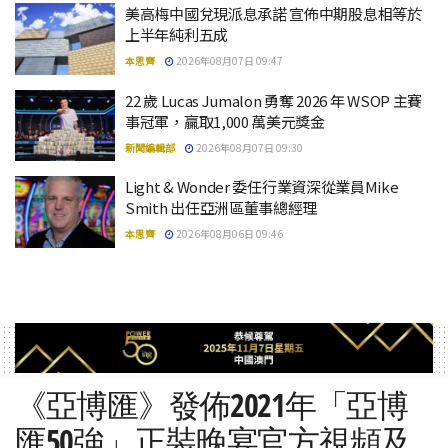
美高梅中國兌現派息承諾 宣佈中期股息相等於
上半年純利五成
本思齊
2026年08月07日 09:47
22 歲 Lucas Jumalon 勇奪 2026 年 WSOP 主賽
事冠軍，贏取1,000 萬美元獎金
新聞編輯部
2026年08月07日 09:30
Light & Wonder 委任行業資深從業員Mike
Smith 出任亞洲區董事總經理
本思齊
2026年08月06日 09:46
《亞博匯》發佈2021年「亞博
匯50強」正裝晚宴官方視頻及