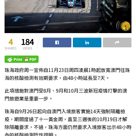
4
184
SHARES
VIEWS
珠海政府周一宣佈自11月23日周四凌晨1時起放寬澳門往珠
海的核酸檢測有效期要求，由48小時延長至7天。
此項措施對澳門受8月、9月和10月三波新冠疫情打擊的澳
門旅遊業是重要一步。
珠海自9月26日起向自澳門入境旅客實施14天強制隔離檢
疫，期間度過了十一黃金周，直至三週後的10月19日才解
除隔離要求，不過，珠海方面仍然要求入境旅客出示48小時
內的核酸檢測陰性證明。