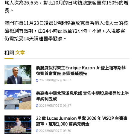
均人次為26,655，對比10月的日均訪澳旅客量有150%的增
長。
澳門亦自11月23日凌晨1時起略為放寬自香港入境人士的核
酸檢測有效期，由24小時延長至72小時。不過，入境旅客
仍需接受14天隔離醫學觀察。
相關
文章
晨麗度假村東主Enrique Razon Jr 登上福布斯菲
律賓首富寶座 身家遙遙領先
2026年08月07日 09:57
美高梅中國兌現派息承諾 宣佈中期股息相等於上半
年純利五成
2026年08月07日 09:47
22 歲 Lucas Jumalon 勇奪 2026 年 WSOP 主賽事
冠軍，贏取1,000 萬美元獎金
2026年08月07日 09:30