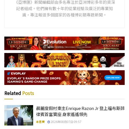
《亞博匯》新聞編輯部由多名專注於亞洲博彩多年的資深
記者組成。他們擁有數十年的從業經驗及廣泛的專業知
識，專注報道多個國家的各種博彩類專題新聞。
Related
Posts
晨麗度假村東主Enrique Razon Jr 登上福布斯菲
律賓首富寶座 身家遙遙領先
本思齊
2026年08月07日 09:57