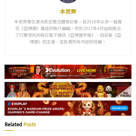
本思齊
本思齊曾在澳洲悉尼擔任體育記者，自2016年以來一直擔
任《亞博匯》雜誌的執行編輯。他於2017年4月協助推出
了行業領先的每日電子通訊《亞博匯早報》，目前是《亞
博匯》的主筆，並負責所有內容的校編。
Related
Posts