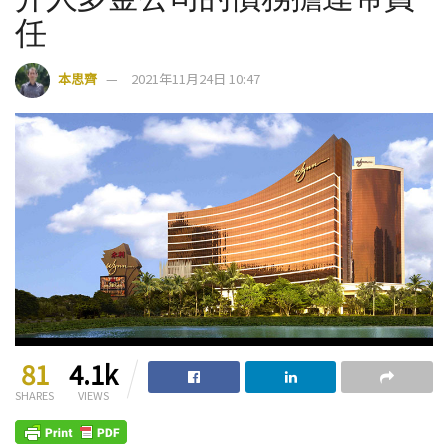
任
本思齊
2021年11月24日 10:47
81
4.1k
SHARES
VIEWS