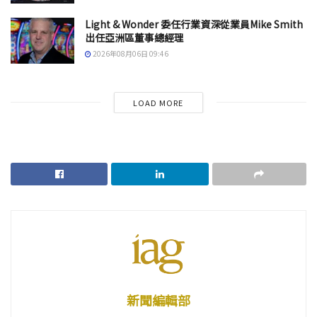
Light & Wonder 委任行業資深從業員Mike Smith
出任亞洲區董事總經理
2026年08月06日 09:46
LOAD MORE
新聞編輯部