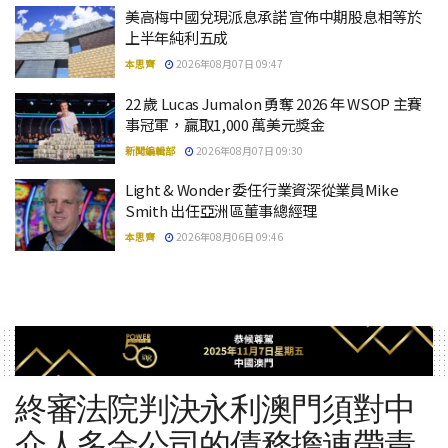
美高梅中國兌現派息承諾 宣佈中期股息相等於
上半年純利五成
本思齊
2026年08月07日 09:47
22 歲 Lucas Jumalon 勇奪 2026 年 WSOP 主賽
事冠軍，贏取1,000 萬美元獎金
新聞編輯部
2026年08月07日 09:30
Light & Wonder 委任行業資深從業員Mike
Smith 出任亞洲區董事總經理
本思齊
2026年08月06日 09:46
終審法院判決永利澳門須對中
介人多金公司的債務擔連帶責