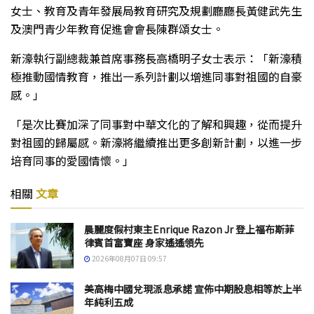
女士、教育及青年發展局教育研究及規劃廳廳長黃健武先生
及澳門青少年教育促進會會長陳群頌女士。
新濠執行副總裁兼首席事務長高橋明子女士表示：「新濠積
極推動國情教育，推出一系列計劃以增進同事對祖國的自豪
感。」
「是次比賽加深了同事對中華文化的了解和興趣，從而提升
對祖國的歸屬感。新濠將繼續推出更多創新計劃，以進一步
培育同事的愛國情懷。」
相關
文章
晨麗度假村東主Enrique Razon Jr 登上福布斯菲
律賓首富寶座 身家遙遙領先
2026年08月07日 09:57
美高梅中國兌現派息承諾 宣佈中期股息相等於上半
年純利五成