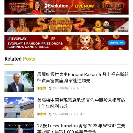
Related
Posts
晨麗度假村東主Enrique Razon Jr 登上福布斯菲
律賓首富寶座 身家遙遙領先
本思齊
2026年08月07日 09:57
美高梅中國兌現派息承諾 宣佈中期股息相等於
上半年純利五成
本思齊
2026年08月07日 09:47
22 歲 Lucas Jumalon 勇奪 2026 年 WSOP 主賽
事冠軍，贏取1,000 萬美元獎金