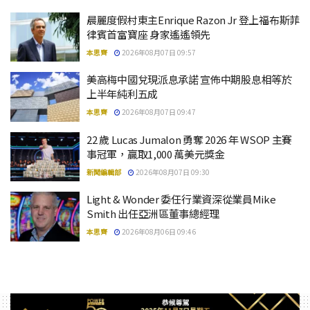
晨麗度假村東主Enrique Razon Jr 登上福布斯菲
律賓首富寶座 身家遙遙領先
本思齊
2026年08月07日 09:57
美高梅中國兌現派息承諾 宣佈中期股息相等於
上半年純利五成
本思齊
2026年08月07日 09:47
22 歲 Lucas Jumalon 勇奪 2026 年 WSOP 主賽
事冠軍，贏取1,000 萬美元獎金
新聞編輯部
2026年08月07日 09:30
Light & Wonder 委任行業資深從業員Mike
Smith 出任亞洲區董事總經理
本思齊
2026年08月06日 09:46