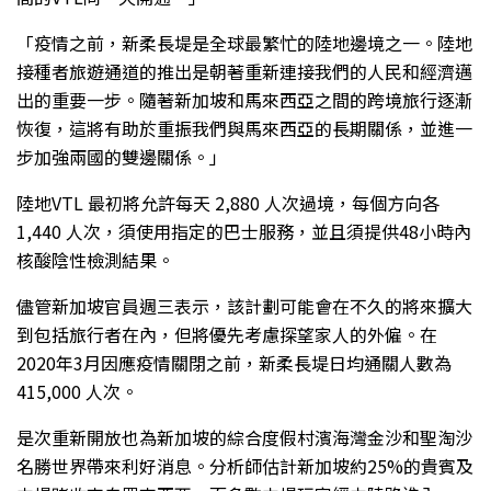
「疫情之前，新柔長堤是全球最繁忙的陸地邊境之一。陸地
接種者旅遊通道的推出是朝著重新連接我們的人民和經濟邁
出的重要一步。隨著新加坡和馬來西亞之間的跨境旅行逐漸
恢復，這將有助於重振我們與馬來西亞的長期關係，並進一
步加強兩國的雙邊關係。」
陸地VTL 最初將允許每天 2,880 人次過境，每個方向各
1,440 人次，須使用指定的巴士服務，並且須提供48小時內
核酸陰性檢測結果。
儘管新加坡官員週三表示，該計劃可能會在不久的將來擴大
到包括旅行者在內，但將優先考慮探望家人的外僱。在
2020年3月因應疫情關閉之前，新柔長堤日均通關人數為
415,000 人次。
是次重新開放也為新加坡的綜合度假村濱海灣金沙和聖淘沙
名勝世界帶來利好消息。分析師估計新加坡約25%的貴賓及