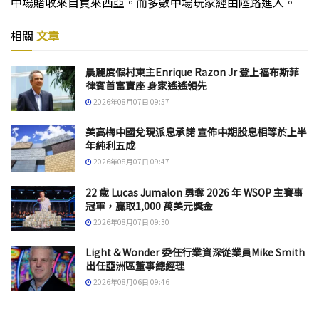
中場賭收來自買來西亞。而多數中場玩家經由陸路進入。
相關
文章
晨麗度假村東主Enrique Razon Jr 登上福布斯菲
律賓首富寶座 身家遙遙領先
2026年08月07日 09:57
美高梅中國兌現派息承諾 宣佈中期股息相等於上半
年純利五成
2026年08月07日 09:47
22 歲 Lucas Jumalon 勇奪 2026 年 WSOP 主賽事
冠軍，贏取1,000 萬美元獎金
2026年08月07日 09:30
Light & Wonder 委任行業資深從業員Mike Smith
出任亞洲區董事總經理
2026年08月06日 09:46