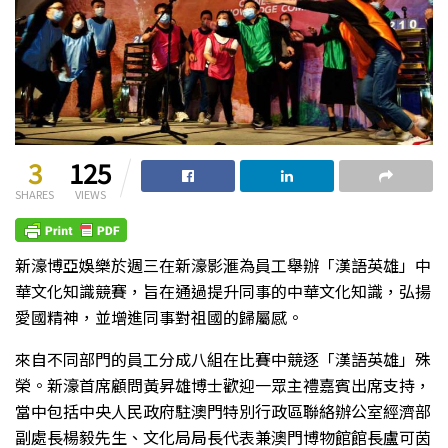
3
125
SHARES
VIEWS
新濠博亞娛樂於週三在新濠影滙為員工舉辦「漢語英雄」中
華文化知識競賽，旨在通過提升同事的中華文化知識，弘揚
愛國精神，並增進同事對祖國的歸屬感。
來自不同部門的員工分成八組在比賽中競逐「漢語英雄」殊
榮。新濠首席顧問黃昇雄博士歡迎一眾主禮嘉賓出席支持，
當中包括中央人民政府駐澳門特別行政區聯絡辦公室經濟部
副處長楊毅先生、文化局局長代表兼澳門博物館館長盧可茵