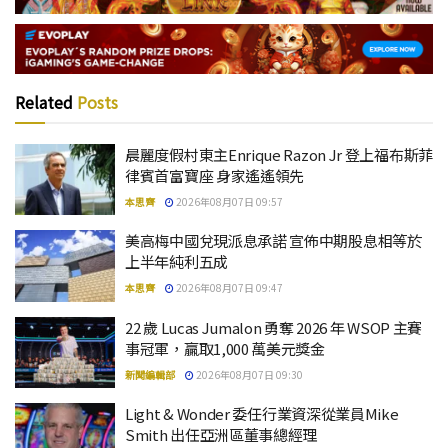
Related
Posts
晨麗度假村東主Enrique Razon Jr 登上福布斯菲
律賓首富寶座 身家遙遙領先
本思齊
2026年08月07日 09:57
美高梅中國兌現派息承諾 宣佈中期股息相等於
上半年純利五成
本思齊
2026年08月07日 09:47
22 歲 Lucas Jumalon 勇奪 2026 年 WSOP 主賽
事冠軍，贏取1,000 萬美元獎金
新聞編輯部
2026年08月07日 09:30
Light & Wonder 委任行業資深從業員Mike
Smith 出任亞洲區董事總經理