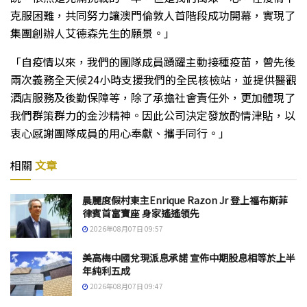
克服困難，共同努力讓澳門倫敦人首階段成功開幕，實現了
集團創辦人艾德森先生的願景。」
「自疫情以來，我們的團隊成員踴躍主動接種疫苗，曾先後
兩次義務全天候24小時支援我們的全民核檢站，並提供醫觀
酒店服務及後勤保障等，除了承擔社會責任外，更加體現了
我們群策群力的金沙精神。因此公司決定發放酌情津貼，以
衷心感謝團隊成員的用心奉獻、攜手同行。」
相關
文章
晨麗度假村東主Enrique Razon Jr 登上福布斯菲
律賓首富寶座 身家遙遙領先
2026年08月07日 09:57
美高梅中國兌現派息承諾 宣佈中期股息相等於上半
年純利五成
2026年08月07日 09:47