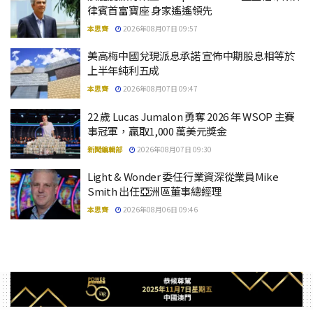
律賓首富寶座 身家遙遙領先
本思齊
2026年08月07日 09:57
美高梅中國兌現派息承諾 宣佈中期股息相等於
上半年純利五成
本思齊
2026年08月07日 09:47
22 歲 Lucas Jumalon 勇奪 2026 年 WSOP 主賽
事冠軍，贏取1,000 萬美元獎金
新聞編輯部
2026年08月07日 09:30
Light & Wonder 委任行業資深從業員Mike
Smith 出任亞洲區董事總經理
本思齊
2026年08月06日 09:46