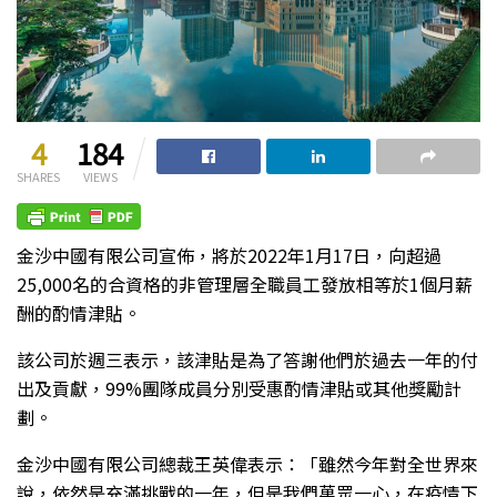
4
184
SHARES
VIEWS
金沙中國有限公司宣佈，將於2022年1月17日，向超過
25,000名的合資格的非管理層全職員工發放相等於1個月薪
酬的酌情津貼。
該公司於週三表示，該津貼是為了答謝他們於過去一年的付
出及貢獻，99%團隊成員分別受惠酌情津貼或其他獎勵計
劃。
金沙中國有限公司總裁王英偉表示：「雖然今年對全世界來
說，依然是充滿挑戰的一年，但是我們萬眾一心，在疫情下