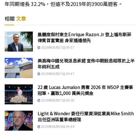
年同期增長 32.2%，但遠不及2019年的3900萬遊客。
相關
文章
晨麗度假村東主Enrique Razon Jr 登上福布斯菲
律賓首富寶座 身家遙遙領先
2026年08月07日 09:57
美高梅中國兌現派息承諾 宣佈中期股息相等於上半
年純利五成
2026年08月07日 09:47
22 歲 Lucas Jumalon 勇奪 2026 年 WSOP 主賽事
冠軍，贏取1,000 萬美元獎金
2026年08月07日 09:30
Light & Wonder 委任行業資深從業員Mike Smith
出任亞洲區董事總經理
2026年08月06日 09:46