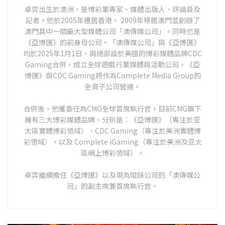
卓弈出生於澳洲，是博彩業專家、媒體出版人、評論員及
記者。他於2005年遷居香港， 2009年移居澳門並創辦了
澳門其中一間最大型媒體公司「澳傳媒公司」。同時也是
《亞博匯》的前身母公司。「澳傳媒公司」與《亞博匯》
均於2025年1月1日，與總部設於美國的博彩媒體品牌CDC
Gaming合併，成立全球遊戲行業媒體與活動公司，《亞
博匯》與CDC Gaming將作為Complete Media Group的
全資子公司營運。
合併後，他獲委任為CMG全球首席執行官。目前CMG旗下
擁有三大博彩媒體品牌，分別是：《亞博匯》（專注於亚
太區實體博彩領域）、CDC Gaming（專注於美洲實體博
彩領域），以及 Complete iGaming（專注於美洲及亚太
區網上博彩領域）。
卓弈繼續擔任《亞博匯》以及現為姐妹公司的「澳傳媒公
司」的副主席兼首席執行官。