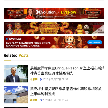
Related
Posts
晨麗度假村東主Enrique Razon Jr 登上福布斯菲
律賓首富寶座 身家遙遙領先
本思齊
2026年08月07日 09:57
美高梅中國兌現派息承諾 宣佈中期股息相等於
上半年純利五成
本思齊
2026年08月07日 09:47