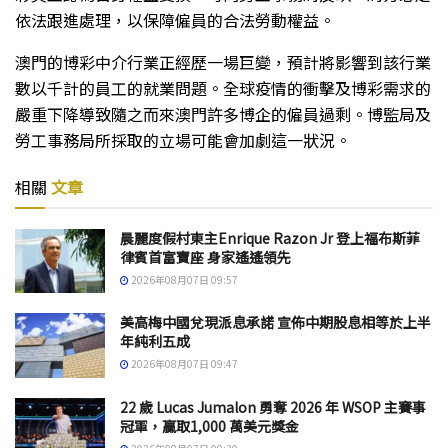
依法跟進處理，以保障僱員的合法勞動權益。
澳門的博彩中介行業正經歷一場巨變，預計將影響到該行業
數以千計的員工的就業問題。全球疫情的衝擊及博彩需求的
嚴重下降導致隨之而來澳門許多博企的僱員過剩。博監局及
勞工事務局所採取的立場可能會加劇這一狀況。
相關
文章
晨麗度假村東主Enrique Razon Jr 登上福布斯菲
律賓首富寶座 身家遙遙領先
2026年08月07日 09:57
美高梅中國兌現派息承諾 宣佈中期股息相等於上半
年純利五成
2026年08月07日 09:47
22 歲 Lucas Jumalon 勇奪 2026 年 WSOP 主賽事
冠軍，贏取1,000 萬美元獎金