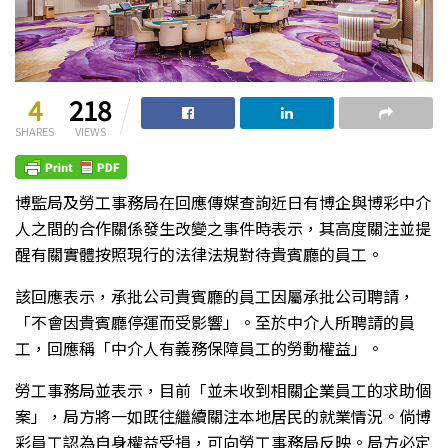
4
218
SHARES
VIEWS
博監局及勞工事務局在回應傳媒查詢近日有博企與博彩中介
人之間的合作關係發生改變之事件時表示，其高度關注並提
醒有關實體按照現行的法律法規對待貴賓廳的員工。
該回應表示，承批公司貴賓廳的員工因屬承批公司聘請，
「不會因貴賓廳停運而受影響」。至於中介人所聘請的員
工，回應稱「中介人有義務保障員工的勞動權益」。
勞工事務局並表示，目前「並未收到相關企業員工的求助個
案」，局方將一如既往繼續關注本地居民的就業情況。倘博
彩員工認為自身權益受損，可向勞工事務局反映。局方必定