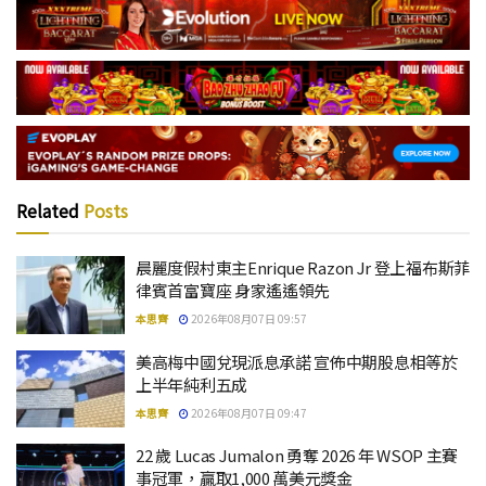
Related
Posts
晨麗度假村東主Enrique Razon Jr 登上福布斯菲
律賓首富寶座 身家遙遙領先
本思齊
2026年08月07日 09:57
美高梅中國兌現派息承諾 宣佈中期股息相等於
上半年純利五成
本思齊
2026年08月07日 09:47
22 歲 Lucas Jumalon 勇奪 2026 年 WSOP 主賽
事冠軍，贏取1,000 萬美元獎金