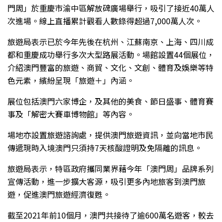
門周」於重慶市渝中區解放碑廣場舉行，吸引了接近40萬人
次進場。線上直播累計觀看人數錄得超過7,000萬人次。
旅遊局表示已於今年先後在杭州、江蘇南京、上海、四川成
都和重慶成功舉行多次大型路展活動。場館設置44個展位，
介紹澳門豐富的旅遊、商貿、文化、文創、體育及娛樂等特
色元素，繽紛呈現「旅遊＋」內涵。
展位包括澳門六家博企，及其他的美食、節日盛事、體育賽
事及「解密大賽車博物館」等內容。
場地亦設置旅遊諮詢處，提供澳門旅遊資訊，並向當地市民
傳遞現時入境澳門只須持7天核酸證明及免隔離的訊息。
旅遊局表示，特區政府攜同業界藉今年「澳門周」品牌系列
宣傳活動，進一步擴大客源，吸引更多內地旅客到澳門旅
遊，促進澳門旅遊經濟復甦。
截至2021年前10個月，澳門共接待了逾600萬名遊客，較去