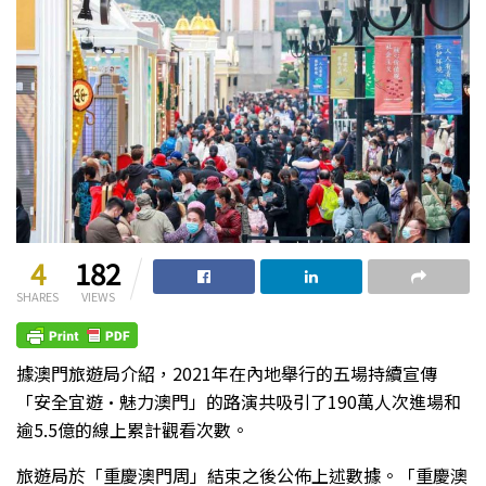
4
182
SHARES
VIEWS
據澳門旅遊局介紹，2021年在內地舉行的五場持續宣傳
「安全宜遊·魅力澳門」的路演共吸引了190萬人次進場和
逾5.5億的線上累計觀看次數。
旅遊局於「重慶澳門周」結束之後公佈上述數據。「重慶澳