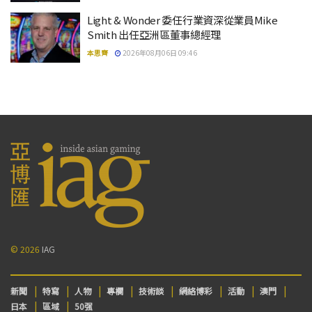
Light & Wonder 委任行業資深從業員Mike
Smith 出任亞洲區董事總經理
本思齊
2026年08月06日 09:46
© 2026
IAG
新聞
特寫
人物
專欄
技術談
網絡博彩
活動
澳門
日本
區域
50强