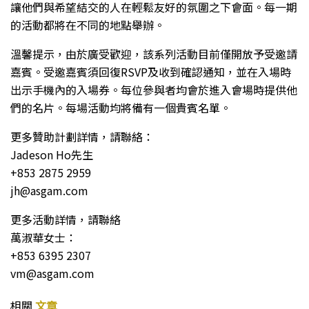
讓他們與希望結交的人在輕鬆友好的氛圍之下會面。每一期
的活動都將在不同的地點舉辦。
溫馨提示，由於廣受歡迎，該系列活動目前僅開放予受邀請
嘉賓。受邀嘉賓須回復RSVP及收到確認通知，並在入場時
出示手機內的入場券。每位參與者均會於進入會場時提供他
們的名片。每場活動均將備有一個貴賓名單。
更多贊助計劃詳情，請聯絡：
Jadeson Ho先生
+853 2875 2959
jh@asgam.com
更多活動詳情，請聯絡
萬淑華女士：
+853 6395 2307
vm@asgam.com
相關
文章