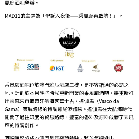
風廊酒吧舉辦。
MAD11的主題為「聖誕入夜後——乘風廊再啟航！」。
乘風廊酒吧位於澳門雅辰酒店二樓，是不容錯過的必訪之
地。計劃於本月晚些時候重新開業的乘風廊酒吧，將重新推
出靈感來自葡萄牙航海家華士古・達伽馬（Vasco da
Gama）東航路線的特調雞尾酒體驗。達伽馬在大航海時代
開闢了通往印度的貿易路線，豐富的香料及原料啟發了乘風
廊的特調創作。
酒吧無疑將成為澳門最新夜蒲熱點，將於每週推出