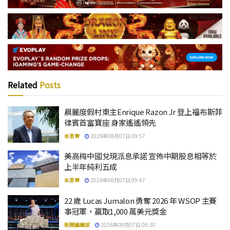
Related
Posts
晨麗度假村東主Enrique Razon Jr 登上福布斯菲
律賓首富寶座 身家遙遙領先
本思齊
2026年08月07日 09:57
美高梅中國兌現派息承諾 宣佈中期股息相等於
上半年純利五成
本思齊
2026年08月07日 09:47
22 歲 Lucas Jumalon 勇奪 2026 年 WSOP 主賽
事冠軍，贏取1,000 萬美元獎金
新聞編輯部
2026年08月07日 09:30