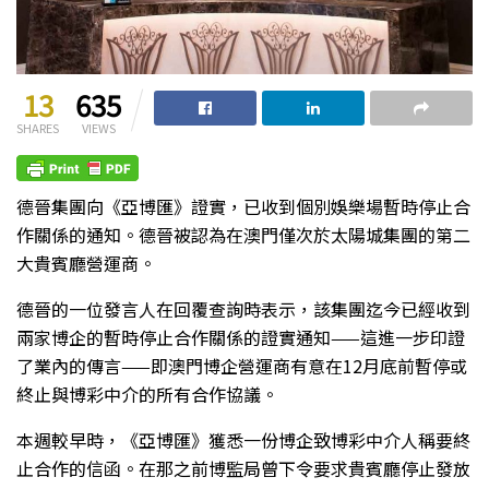
13
635
SHARES
VIEWS
德晉集團向《亞博匯》證實，已收到個別娛樂場暫時停止合
作關係的通知。德晉被認為在澳門僅次於太陽城集團的第二
大貴賓廳營運商。
德晉的一位發言人在回覆查詢時表示，該集團迄今已經收到
兩家博企的暫時停止合作關係的證實通知——這進一步印證
了業內的傳言——即澳門博企營運商有意在12月底前暫停或
終止與博彩中介的所有合作協議。
本週較早時，《亞博匯》獲悉一份博企致博彩中介人稱要終
止合作的信函。在那之前博監局曾下令要求貴賓廳停止發放