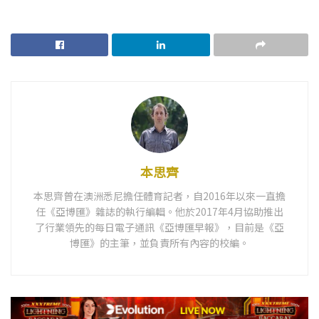
本思齊
本思齊曾在澳洲悉尼擔任體育記者，自2016年以來一直擔
任《亞博匯》雜誌的執行編輯。他於2017年4月協助推出
了行業領先的每日電子通訊《亞博匯早報》，目前是《亞
博匯》的主筆，並負責所有內容的校編。