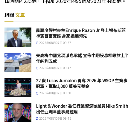
峰時期的235個，下降到2020年的95個及2021年的85個。
相關
文章
晨麗度假村東主Enrique Razon Jr 登上福布斯菲
律賓首富寶座 身家遙遙領先
2026年08月07日 09:57
美高梅中國兌現派息承諾 宣佈中期股息相等於上半
年純利五成
2026年08月07日 09:47
22 歲 Lucas Jumalon 勇奪 2026 年 WSOP 主賽事
冠軍，贏取1,000 萬美元獎金
2026年08月07日 09:30
Light & Wonder 委任行業資深從業員Mike Smith
出任亞洲區董事總經理
2026年08月06日 09:46