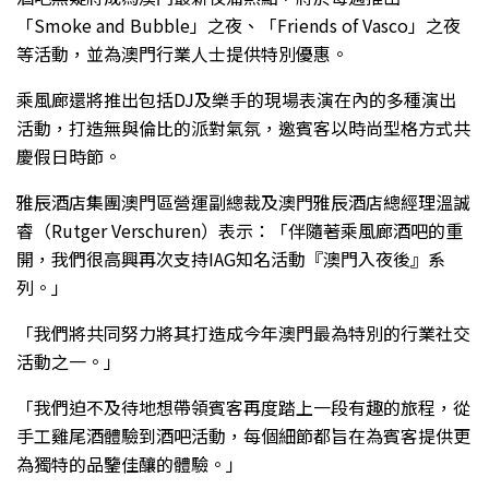
「Smoke and Bubble」之夜、「Friends of Vasco」之夜
等活動，並為澳門行業人士提供特別優惠。
乘風廊還將推出包括DJ及樂手的現場表演在內的多種演出
活動，打造無與倫比的派對氣氛，邀賓客以時尚型格方式共
慶假日時節。
雅辰酒店集團澳門區營運副總裁及澳門雅辰酒店總經理溫誠
睿（Rutger Verschuren）表示：「伴隨著乘風廊酒吧的重
開，我們很高興再次支持IAG知名活動『澳門入夜後』系
列。」
「我們將共同努力將其打造成今年澳門最為特別的行業社交
活動之一。」
「我們迫不及待地想帶領賓客再度踏上一段有趣的旅程，從
手工雞尾酒體驗到酒吧活動，每個細節都旨在為賓客提供更
為獨特的品鑒佳釀的體驗。」