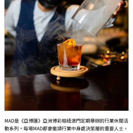
MAD是《亞博匯》亞洲博彩樞紐澳門定期舉辦的行業休閒活
動系列。每場MAD都會邀請行業中身處決策層的重要人士，