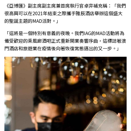
《亞博匯》副主席副主席兼首席執行官卓弈補充稱：「我們
很高興可以在2021年結束之際攜手雅辰酒店舉辦這個盛大
的聖誕主題的MAD派對。」
「這將是一個特別有意義的夜晚。我們IAG的MAD活動將為
備受歡迎的乘風廊酒吧正式重新開業奏響序曲，這標誌著澳
門酒店和旅遊業在疫情後向著恢復常態邁出的又一步。」