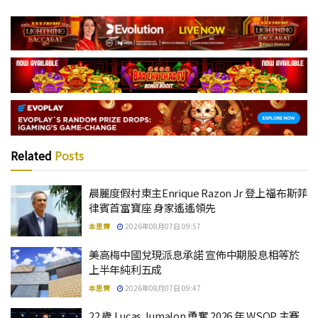
Related
Posts
晨麗度假村東主Enrique Razon Jr 登上福布斯菲
律賓首富寶座 身家遙遙領先
本思齊
2026年08月07日 09:57
美高梅中國兌現派息承諾 宣佈中期股息相等於
上半年純利五成
本思齊
2026年08月07日 09:47
22 歲 Lucas Jumalon 勇奪 2026 年 WSOP 主賽