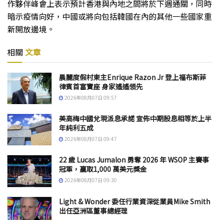
作夥伴峰會上表示預計香港與內地之間將於下週通關，同時
暗示疫情向好，中國或將向包括韓國在內的其他一些國家重
新開放邊境。
相關
文章
晨麗度假村東主Enrique Razon Jr 登上福布斯菲
律賓首富寶座 身家遙遙領先
2026年08月07日 09:57
美高梅中國兌現派息承諾 宣佈中期股息相等於上半
年純利五成
2026年08月07日 09:47
22 歲 Lucas Jumalon 勇奪 2026 年 WSOP 主賽事
冠軍，贏取1,000 萬美元獎金
2026年08月07日 09:30
Light & Wonder 委任行業資深從業員Mike Smith
出任亞洲區董事總經理