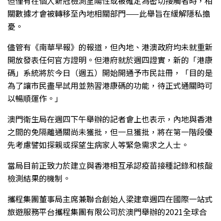
但僅有在個人新冠檢測呈陽性或被確定為密切接觸者時，相
關數據才會被轉移至內地相關部門——此舉旨在緩解隱私擔
憂。
儘管有《南華早報》的報道，但內地、港澳政府均未就重新
開放發表任何官方證明。但港府就於週四證實，新的「港康
碼」系統將於今日（週五）開始開通予市民註冊，「目的是
為了讓市民盡早試用並熟習港康碼的功能，待正式通關時可
以暢順運作。」
澳門衛生局在週四下午舉辦的記者會上也表示，內地與香港
之間的免隔離通關尚未獲批，但一旦獲批，將在第一階段優
先考慮譬如探親或探望生病家人等緊急需求之人士。
當局目前正致力於建立與香港相互承認疫苗接種記錄和核酸
檢測結果的機制。
攜程集團董事局主席兼聯合創始人梁建章週四在國際一站式
旅遊服務平台攜程集團有限公司於澳門舉辦的2021全球合