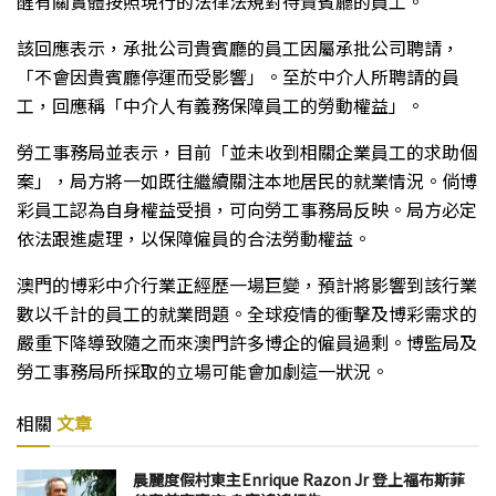
醒有關實體按照現行的法律法規對待貴賓廳的員工。
該回應表示，承批公司貴賓廳的員工因屬承批公司聘請，
「不會因貴賓廳停運而受影響」。至於中介人所聘請的員
工，回應稱「中介人有義務保障員工的勞動權益」。
勞工事務局並表示，目前「並未收到相關企業員工的求助個
案」，局方將一如既往繼續關注本地居民的就業情況。倘博
彩員工認為自身權益受損，可向勞工事務局反映。局方必定
依法跟進處理，以保障僱員的合法勞動權益。
澳門的博彩中介行業正經歷一場巨變，預計將影響到該行業
數以千計的員工的就業問題。全球疫情的衝擊及博彩需求的
嚴重下降導致隨之而來澳門許多博企的僱員過剩。博監局及
勞工事務局所採取的立場可能會加劇這一狀況。
相關
文章
晨麗度假村東主Enrique Razon Jr 登上福布斯菲