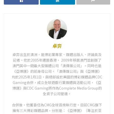
卓弈
卓弈出生於澳洲，是博彩業專家、媒體出版人、評論員及
記者。他於2005年遷居香港， 2009年移居澳門並創辦了
澳門其中一間最大型媒體公司「澳傳媒公司」。同時也是
《亞博匯》的前身母公司。「澳傳媒公司」與《亞博匯》
均於2025年1月1日，與總部設於美國的博彩媒體品牌CDC
Gaming合併，成立全球遊戲行業媒體與活動公司，《亞
博匯》與CDC Gaming將作為Complete Media Group的
全資子公司營運。
合併後，他獲委任為CMG全球首席執行官。目前CMG旗下
擁有三大博彩媒體品牌，分別是：《亞博匯》（專注於亚