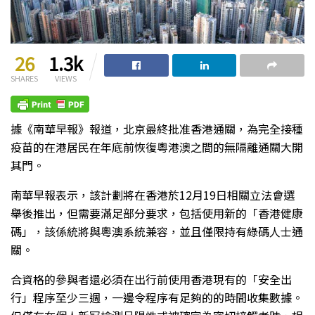
26
1.3k
SHARES
VIEWS
據《南華早報》報道，北京最終批准香港通關，為完全接種
疫苗的在港居民在年底前恢復粵港澳之間的無隔離通關大開
其門。
南華早報表示，該計劃將在香港於12月19日相關立法會選
舉後推出，但需要滿足部分要求，包括使用新的「香港健康
碼」，該係統將與粵澳系統兼容，並且僅限持有綠碼人士通
關。
合資格的參與者還必須在出行前使用香港現有的「安全出
行」程序至少三週，一邊令程序有足夠的的時間收集數據。