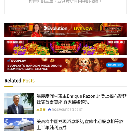
博匯》的主筆，並負責所有內容的校編。
Related
Posts
晨麗度假村東主Enrique Razon Jr 登上福布斯菲
律賓首富寶座 身家遙遙領先
本思齊
2026年08月07日 09:57
美高梅中國兌現派息承諾 宣佈中期股息相等於
上半年純利五成