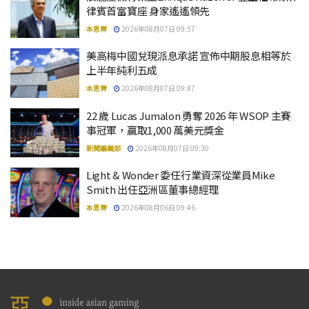
律賓首富寶座 身家遙遙領先
本思齊
2026年08月07日 09:57
美高梅中國兌現派息承諾 宣佈中期股息相等於
上半年純利五成
本思齊
2026年08月07日 09:47
22 歲 Lucas Jumalon 勇奪 2026 年 WSOP 主賽
事冠軍，贏取1,000 萬美元獎金
新聞編輯部
2026年08月07日 09:30
Light & Wonder 委任行業資深從業員Mike
Smith 出任亞洲區董事總經理
本思齊
2026年08月06日 09:46