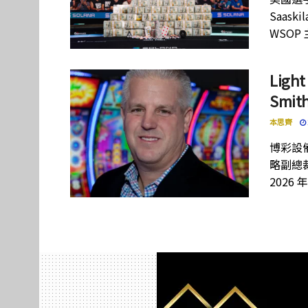
Saas
WSOP
Lig
Smi
本思齊
博彩設備
略副總裁
2026 