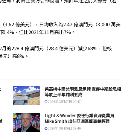
的通知，將終止雙方合作協議，預計年底之前大部分（若
.62 億美元），日均收入為2.42 億澳門元（3,000 萬美
下降 4%，但比2021年11月高出7%。
12月的228.4 億澳門元（28.4 億美元）減少68%，但較
億美元）高8%。
上
美高梅中國兌現派息承諾 宣佈中期股息相
等於上半年純利五成
2026年08月07日 09:47
Light & Wonder 委任行業資深從業員
獎
Mike Smith 出任亞洲區董事總經理
2026年08月06日 09:46