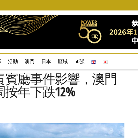
彩
活動
澳門
日本
區域
50强
貴賓廳事件影響，澳門
按年下跌12%