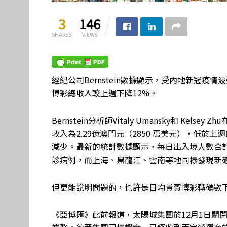
3
146
SHARES
VIEWS
經紀公司Bernstein數據顯示，受內地新冠疫情
博彩總收入較上週下降12%。
Bernstein分析師Vitaly Umansky和 ​​K
收入為2.29億澳門元（2850 萬美元），低於上週
減少。最新的統計數據顯示，每日出入境人數合計下降
診病例，而上海、黑龍江、雲南等地同樣發現新
但更能說明問題的，也許是日均貴賓博彩轉碼數下
《亞博匯》此前報道，太陽城集團於12月1日關