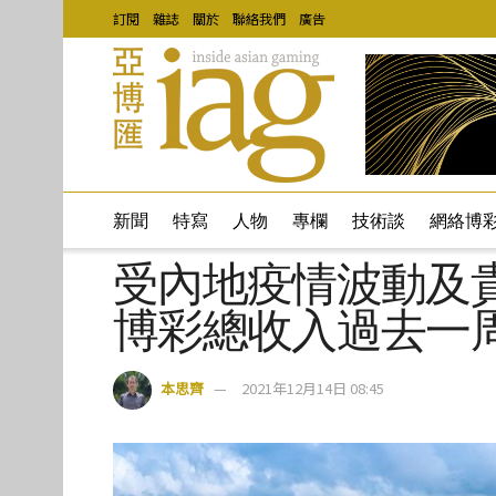
訂閱
雜誌
關於
聯絡我們
廣告
新聞
特寫
人物
專欄
技術談
網絡博
受內地疫情波動及
博彩總收入過去一周
本思齊
2021年12月14日 08:45