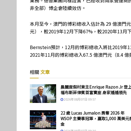
業務。德晉集團同樣證實，已經收到兩家營運商
非全部）博企會陸續效仿。
本月至今，澳門的博彩總收入估計為 29 億澳門元（3
元），較2019年12月下降67%，較2020年13月
Bernstein預計，12月的博彩總收入將比2019年
2021年11月的博彩總收入67.5 億澳門元（8.4 
相關
文章
晨麗度假村東主Enrique Razon Jr 登
福布斯菲律賓首富寶座 身家遙遙領先
2026年08月07日 09:57
22 歲 Lucas Jumalon 勇奪 2026 年
WSOP 主賽事冠軍，贏取1,000 萬美元
金
2026年08月07日 09:30