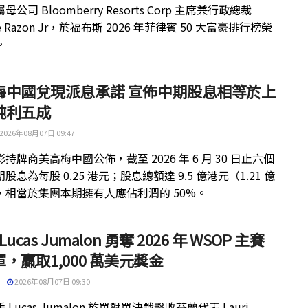
公司 Bloomberry Resorts Corp 主席兼行政總裁
ue Razon Jr，於福布斯 2026 年菲律賓 50 大富豪排行榜榮
。
梅中國兌現派息承諾 宣佈中期股息相等於上
純利五成
2026年08月07日 09:47
持牌商美高梅中國公佈，截至 2026 年 6 月 30 日止六個
股息為每股 0.25 港元；股息總額達 9.5 億港元（1.21 億
，相當於集團本期擁有人應佔利潤的 50%。
 Lucas Jumalon 勇奪 2026 年 WSOP 主賽
，贏取1,000 萬美元獎金
2026年08月07日 09:30
 Lucas Jumalon 於單對單決戰擊敗芬蘭代表 Lauri