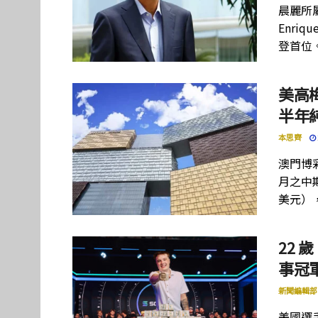
晨麗所屬母
Enriq
登首位
美高
半年
本思齊
澳門博彩
月之中期
美元）
22 歲
事冠軍
新聞編輯部
美國選手