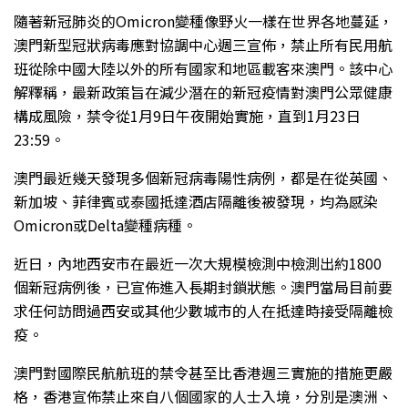
隨著新冠肺炎的Omicron變種像野火一樣在世界各地蔓延，
澳門新型冠狀病毒應對協調中心週三宣佈，禁止所有民用航
班從除中國大陸以外的所有國家和地區載客來澳門。該中心
解釋稱，最新政策旨在減少潛在的新冠疫情對澳門公眾健康
構成風險，禁令從1月9日午夜開始實施，直到1月23日
23:59。
澳門最近幾天發現多個新冠病毒陽性病例，都是在從英國、
新加坡、菲律賓或泰國抵達酒店隔離後被發現，均為感染
Omicron或Delta變種病種。
近日，內地西安市在最近一次大規模檢測中檢測出約1800
個新冠病例後，已宣佈進入長期封鎖狀態。澳門當局目前要
求任何訪問過西安或其他少數城市的人在抵達時接受隔離檢
疫。
澳門對國際民航航班的禁令甚至比香港週三實施的措施更嚴
格，香港宣佈禁止來自八個國家的人士入境，分別是澳洲、