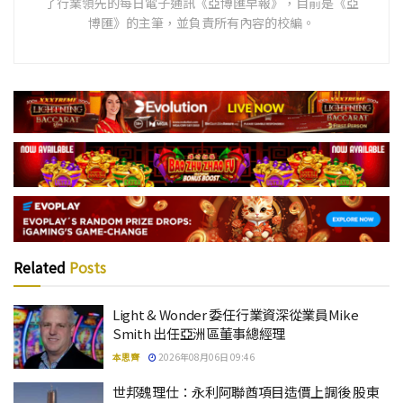
了行業領先的每日電子通訊《亞博匯早報》，目前是《亞
博匯》的主筆，並負責所有內容的校編。
Related
Posts
Light & Wonder 委任行業資深從業員Mike
Smith 出任亞洲區董事總經理
本思齊
2026年08月06日 09:46
世邦魏理仕：永利阿聯酋項目造價上調後 股東