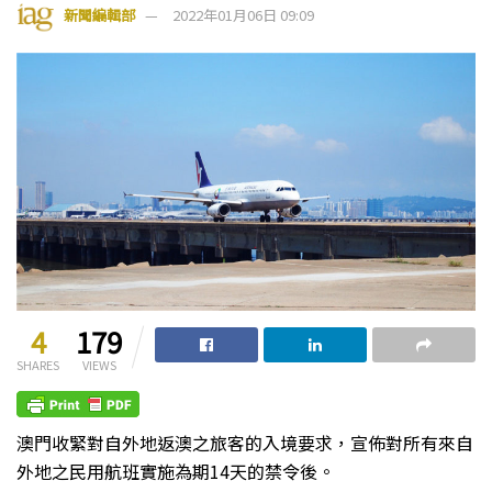
新聞編輯部
2022年01月06日 09:09
4
179
SHARES
VIEWS
澳門收緊對自外地返澳之旅客的入境要求，宣佈對所有來自
外地之民用航班實施為期14天的禁令後。