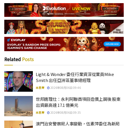
Related
Posts
Light & Wonder 委任行業資深從業員Mike
Smith 出任亞洲區董事總經理
本思齊
2026年08月06日 09:46
世邦魏理仕：永利阿聯酋項目造價上調後 股東
出資最高達 17.1 億美元
本思齊
2026年08月06日 09:35
澳門治安警察局人事變動，伍素萍委任為新局