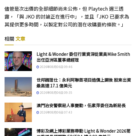
儘管是次出價的全部細節尚未公佈，但 Playtech 週三透
露，「與 JKO 的討論正在進行中」，並且「JKO 已要求為
其提供更多時間，以製定對公司的潛在收購要約條款。」
相關
文章
Light & Wonder 委任行業資深從業員Mike Smith
出任亞洲區董事總經理
2026年08月06日 09:46
世邦魏理仕：永利阿聯酋項目造價上調後 股東出資
最高達 17.1 億美元
2026年08月06日 09:35
澳門治安警察局人事變動，伍素萍委任為新局長
2026年08月06日 07:43
博彩及網上博彩業務帶動 Light & Wonder 2026第