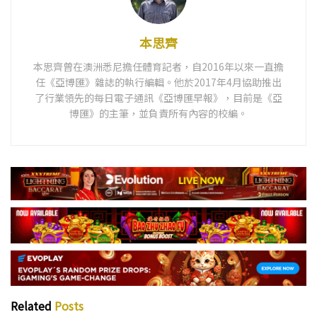
本思齊
本思齊曾在澳洲悉尼擔任體育記者，自2016年以來一直擔
任《亞博匯》雜誌的執行編輯。他於2017年4月協助推出
了行業領先的每日電子通訊《亞博匯早報》，目前是《亞
博匯》的主筆，並負責所有內容的校編。
Related
Posts