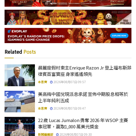
Related
Posts
晨麗度假村東主Enrique Razon Jr 登上福布斯菲
律賓首富寶座 身家遙遙領先
本思齊
2026年08月07日 09:57
美高梅中國兌現派息承諾 宣佈中期股息相等於
上半年純利五成
本思齊
2026年08月07日 09:47
22 歲 Lucas Jumalon 勇奪 2026 年 WSOP 主賽
事冠軍，贏取1,000 萬美元獎金
新聞編輯部
2026年08月07日 09:30