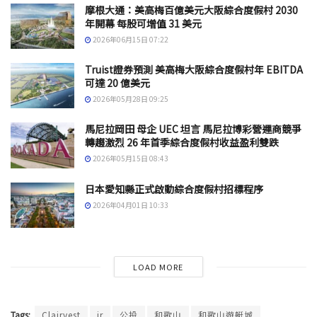
摩根大通：美高梅百億美元大阪綜合度假村 2030
年開幕 每股可增值 31 美元
2026年06月15日 07:22
Truist證券預測 美高梅大阪綜合度假村年 EBITDA
可達 20 億美元
2026年05月28日 09:25
馬尼拉岡田 母企 UEC 坦言 馬尼拉博彩營運商競爭
轉趨激烈 26 年首季綜合度假村收益盈利雙跌
2026年05月15日 08:43
日本愛知縣正式啟動綜合度假村招標程序
2026年04月01日 10:33
LOAD MORE
Tags:
Clairvest
ir
公投
和歌山
和歌山遊艇城