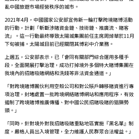
亂中國旅遊市場經營秩序的城市。
2021年4月，中國國家公安部宣佈新一輪打擊跨境賭博活動
的行動，計劃「斬斷涉賭資金鏈、技術鏈、推廣流、賭客
流」。這一行動最終導致太陽城集團前任主席周焯華於11月
下旬被捕。太陽城目前已經關閉其博彩中介業務。
上週五，公安部表示，已「會同有關部門綜合運用多種手
段，全面開展打擊治理，成功打掉境外多個特大賭博集團在
我境內的招賭吸賭網絡和洗錢等非法資金通道。」
「對跨境賭博團伙利用空殼公司和對公賬戶轉移賭資進行專
項治理，封堵處置一批跨境網絡賭博網站和應用程序，有效
遏制了跨境賭博推廣傳播、對中國公民招賭吸賭的猖獗勢
頭。」
「同時，針對境外對我招賭吸賭重點地區實施『黑名單』制
度，嚴格人員出入境管理，全力維護人民群眾合法權益。」