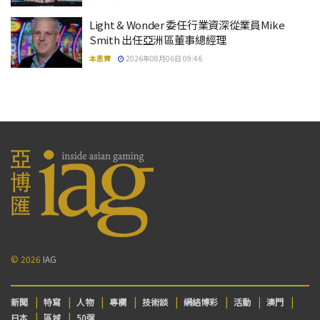
Light & Wonder 委任行業資深從業員Mike
Smith 出任亞洲區董事總經理
本思齊
2026年08月06日 09:46
© 2026
IAG
新聞
特寫
人物
專欄
技術談
網絡博彩
活動
澳門
日本
區域
50强