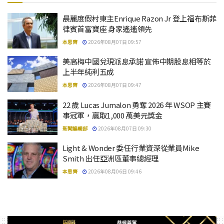
晨麗度假村東主Enrique Razon Jr 登上福布斯菲
律賓首富寶座 身家遙遙領先
本思齊
2026年08月07日 09:57
美高梅中國兌現派息承諾 宣佈中期股息相等於
上半年純利五成
本思齊
2026年08月07日 09:47
22 歲 Lucas Jumalon 勇奪 2026 年 WSOP 主賽
事冠軍，贏取1,000 萬美元獎金
新聞編輯部
2026年08月07日 09:30
Light & Wonder 委任行業資深從業員Mike
Smith 出任亞洲區董事總經理
本思齊
2026年08月06日 09:46