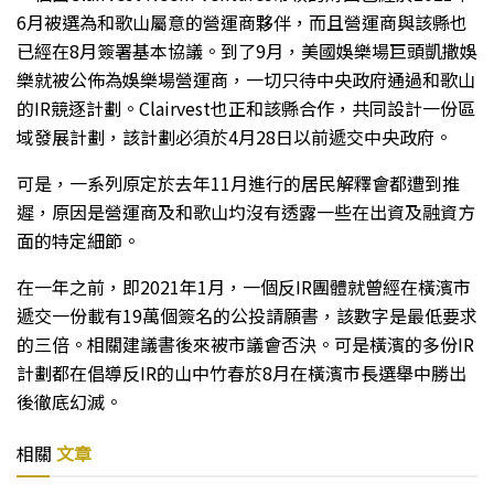
6月被選為和歌山屬意的營運商夥伴，而且營運商與該縣也
已經在8月簽署基本協議。到了9月，美國娛樂場巨頭凱撒娛
樂就被公佈為娛樂場營運商，一切只待中央政府通過和歌山
的IR競逐計劃。Clairvest也正和該縣合作，共同設計一份區
域發展計劃，該計劃必須於4月28日以前遞交中央政府。
可是，一系列原定於去年11月進行的居民解釋會都遭到推
遲，原因是營運商及和歌山圴沒有透露一些在出資及融資方
面的特定細節。
在一年之前，即2021年1月，一個反IR團體就曾經在橫濱市
遞交一份載有19萬個簽名的公投請願書，該數字是最低要求
的三倍。相關建議書後來被市議會否決。可是橫濱的多份IR
計劃都在倡導反IR的山中竹春於8月在橫濱市長選舉中勝出
後徹底幻滅。
相關
文章