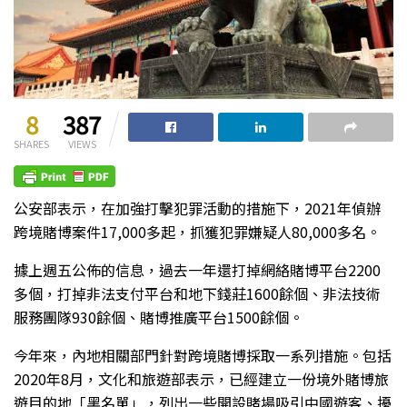
8
387
SHARES
VIEWS
公安部表示，在加強打擊犯罪活動的措施下，2021年偵辦
跨境賭博案件17,000多起，抓獲犯罪嫌疑人80,000多名。
據上週五公佈的信息，過去一年還打掉網絡賭博平台2200
多個，打掉非法支付平台和地下錢莊1600餘個、非法技術
服務團隊930餘個、賭博推廣平台1500餘個。
今年來，內地相關部門針對跨境賭博採取一系列措施。包括
2020年8月，文化和旅遊部表示，已經建立一份境外賭博旅
遊目的地「黑名單」，列出一些開設賭場吸引中國遊客、擾