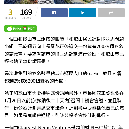
3
169
SHARES
VIEWS
一個由和歌山市民組成的團體「和歌山居民針對IR競逐問題
小組」已於週五向市長尾花正啓遞交一份載有20039個簽名
的請願書，要求就該市的IR競逐計劃進行公投。和歌山市已
經接納了該份請願書。
是次收集到的簽名數量佔該市選民人口約6.5%，並且大幅
超越2%或6200個簽名的門檻。
除了和歌山市需要接納該份請願書外，市長尾花正啓也要在
1月26日以前(於接納後二十天內)召開市議會會議，並且製
作一份公投計劃書遞交市議會，計劃書中要包括他自己的意
見。如果是獲議會通過，則該公投將會按計劃進行。
一個由Clairvest Neem Ventures帶領的財團已經於2021年