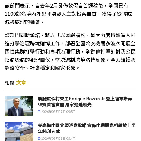
該部門表示，自去年2月發佈敦促自首通稿後，全國已有
1100餘名境內外犯罪嫌疑人主動投案自首，獲得了從輕或
減輕處理的機會。
該部門同時承諾，將以「以最嚴措施、最大力度持續深入推
進打擊治理跨境賭博工作，部署全國公安機關多波次開展全
國性集群打擊行動和專項治理行動，全鏈條打擊針對我公民
招賭吸賭的犯罪團伙，堅決遏制跨境賭博亂象，全力維護我
經濟安全、社會穩定和國家形象。」
相關
文章
晨麗度假村東主Enrique Razon Jr 登上福布斯菲
律賓首富寶座 身家遙遙領先
2026年08月07日 09:57
美高梅中國兌現派息承諾 宣佈中期股息相等於上半
年純利五成
2026年08月07日 09:47