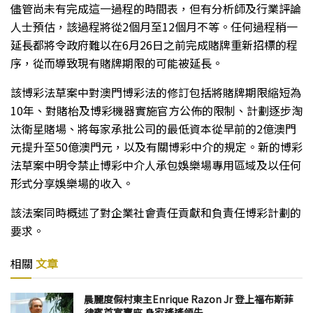
儘管尚未有完成這一過程的時間表，但有分析師及行業評論
人士預估，該過程將從2個月至12個月不等。任何過程稍一
延長都將令政府難以在6月26日之前完成賭牌重新招標的程
序，從而導致現有賭牌期限的可能被延長。
該博彩法草案中對澳門博彩法的修訂包括將賭牌期限縮短為
10年、對賭枱及博彩機器實施官方公佈的限制、計劃逐步淘
汰衛星賭場、將每家承批公司的最低資本從早前的2億澳門
元提升至50億澳門元，以及有關博彩中介的規定。新的博彩
法草案中明令禁止博彩中介人承包娛樂場專用區域及以任何
形式分享娛樂場的收入。
該法案同時概述了對企業社會責任貢獻和負責任博彩計劃的
要求。
相關
文章
晨麗度假村東主Enrique Razon Jr 登上福布斯菲
律賓首富寶座 身家遙遙領先