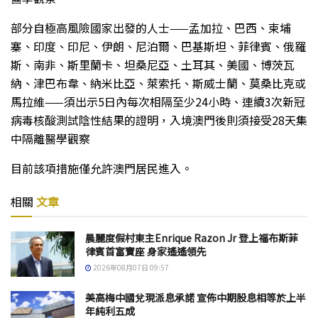
部分自極高風險國家出發的人士——孟加拉、巴西、柬埔
寨、印度、印尼、伊朗、尼泊爾、巴基斯坦、菲律賓、俄羅
斯、南非、斯里蘭卡、坦桑尼亞、土耳其、美國、博茨瓦
納、津巴布韋、納米比亞、萊索托、斯威士蘭、莫桑比克或
馬拉維——須出示5日內每次相隔至少24小時、連續3次新冠
病毒核酸測試陰性結果的證明，入境澳門後則須接受28天集
中隔離醫學觀察
目前該項措施僅允許澳門居民進入。
相關
文章
晨麗度假村東主Enrique Razon Jr 登上福布斯菲
律賓首富寶座 身家遙遙領先
2026年08月07日 09:57
美高梅中國兌現派息承諾 宣佈中期股息相等於上半
年純利五成