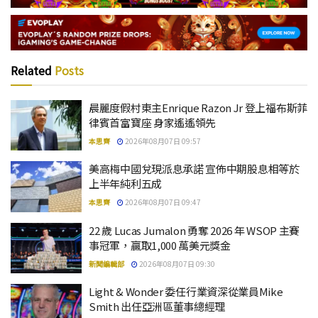
Related
Posts
晨麗度假村東主Enrique Razon Jr 登上福布斯菲
律賓首富寶座 身家遙遙領先
本思齊
2026年08月07日 09:57
美高梅中國兌現派息承諾 宣佈中期股息相等於
上半年純利五成
本思齊
2026年08月07日 09:47
22 歲 Lucas Jumalon 勇奪 2026 年 WSOP 主賽
事冠軍，贏取1,000 萬美元獎金
新聞編輯部
2026年08月07日 09:30
Light & Wonder 委任行業資深從業員Mike
Smith 出任亞洲區董事總經理