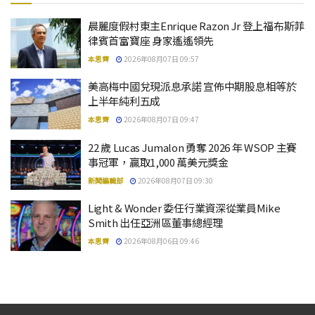
晨麗度假村東主Enrique Razon Jr 登上福布斯菲
律賓首富寶座 身家遙遙領先
本思齊
2026年08月07日 09:57
美高梅中國兌現派息承諾 宣佈中期股息相等於
上半年純利五成
本思齊
2026年08月07日 09:47
22 歲 Lucas Jumalon 勇奪 2026 年 WSOP 主賽
事冠軍，贏取1,000 萬美元獎金
新聞編輯部
2026年08月07日 09:30
Light & Wonder 委任行業資深從業員Mike
Smith 出任亞洲區董事總經理
本思齊
2026年08月06日 09:46