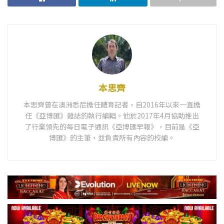
本思齊
本思齊曾在澳洲悉尼擔任體育記者，自2016年以來一直擔
任《亞博匯》雜誌的執行編輯。他於2017年4月協助推出
了行業領先的每日電子通訊《亞博匯早報》，目前是《亞
博匯》的主筆，並負責所有內容的校編。