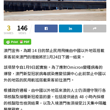
3
146
SHARES
VIEWS
澳門宣佈，為期 14 日的禁止民用飛機由中國以外地區搭載
乘客前來澳門的措施將於1月24日下週一結束。
該項禁令自1月9日起實施。為了應對Omicron變種病毒的
爆發，澳門新型冠狀病毒感染應變協調中心此前禁止中國以
外的地區的民用航班搭載乘客前往澳門。
根據政府通報，由中國以外地區來澳的人士仍須遵守現行各
項核酸及接種新冠疫苗的要，包括提供過去 48 小時內採樣
的核酸陰性檢測結果，以及入境澳門後須接受21天集中隔離
醫學觀察。