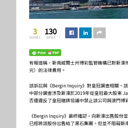
3
130
SHARES
VIEWS
有報道稱，新南威爾士州博彩監管機構已對新濠博亞
元）的法律費用。
該訴訟與《Bergin Inquiry》對皇冠調查
中部分調查涉及新濠於2019年從皇冠最大股東 Jam
否違違反了皇冠賭牌協議中禁止該公司與澳門博
《Bergin Inquiry》最終確認，向新濠出
已經將該股份出售給了黑石集團。但並不阻礙新南威