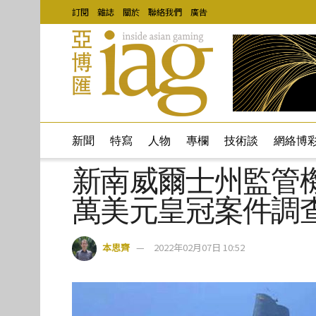
訂閱
雜誌
關於
聯絡我們
廣告
新聞
特寫
人物
專欄
技術談
網絡博
新南威爾士州監管機
萬美元皇冠案件調
本思齊
2022年02月07日 10:52