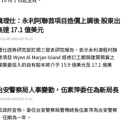
年 10 月 1 日起生效。
魏理仕：永利阿聯酋項目造價上調後 股東出
達 17.1 億美元
2026年08月06日 09:35
理仕證券研究部於周三發表研究報告，表示永利渡假村旗
目 Wynn Al Marjan Island 經修訂工期與建築預算之
需要投入的自有股本將介乎 15.9 億美元至 17.1 億美
治安警察局人事變動，伍素萍委任為新局長
2026年08月06日 07:43
區政府宣佈，委任治安警察局警務總長伍素萍為治安警察
，任期為一年。