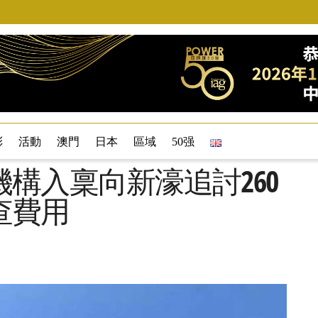
彩
活動
澳門
日本
區域
50强
構入稟向新濠追討260
查費用