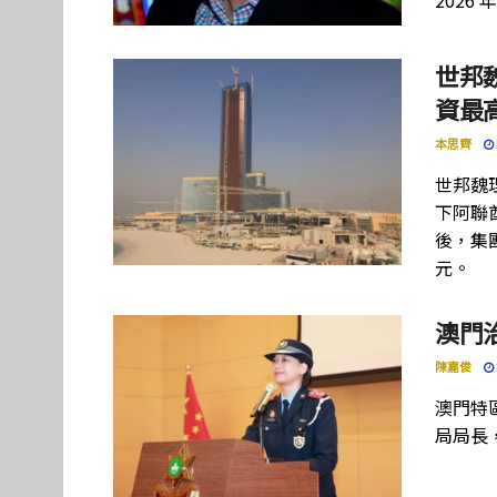
2026 
世邦
資最高
本思齊
世邦魏
下阿聯酋項
後，集團
元。
澳門
陳嘉俊
澳門特
局局長