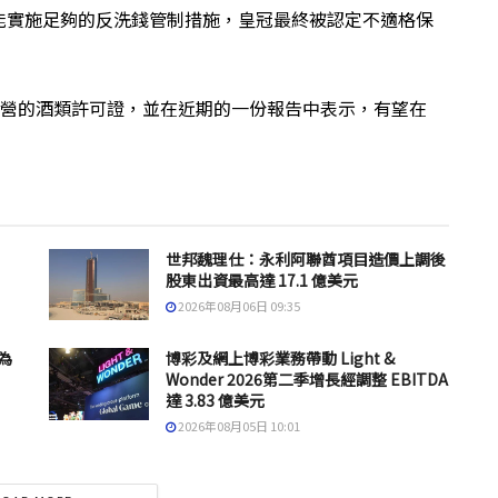
能實施足夠的反洗錢管制措施，皇冠最終被認定不適格保
施中經營的酒類許可證，並在近期的一份報告中表示，有望在
世邦魏理仕：永利阿聯酋項目造價上調後
股東出資最高達 17.1 億美元
2026年08月06日 09:35
為
博彩及網上博彩業務帶動 Light &
Wonder 2026第二季增長經調整 EBITDA
達 3.83 億美元
2026年08月05日 10:01