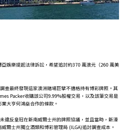
娛樂提起法律訴訟，希望追討約370 萬澳元（260 萬美
相關。該調查最終發現這家澳洲賭場巨擘不適格持有博彩牌照。其
es Packer收購該公司9.99%股權交易，以及該筆交易是
彩業大亨何鴻燊合作的條款。
售股份並未違反皇冠在新南威爾士州的牌照協議，並且當時，新濠
爾士州獨立酒類和博彩管理局 (ILGA)追討調查成本。