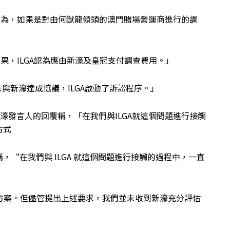
報導稱，ILGA認為，如果是對由何猷龍領頭的澳門賭場營運商進行的調
y的調查結果，ILGA認為應由新濠及皇冠支付調查費用。」
於未與新濠達成協議，ILGA啟動了訴訟程序。」
在報導中引用新濠發言人的回覆稱，「在我們與ILGA就這個問題進行接觸
方式
，“在我們與 ILGA 就這個問題進行接觸的過程中，一直
決方案。但儘管提出上述要求，我們並未收到新濠充分評估