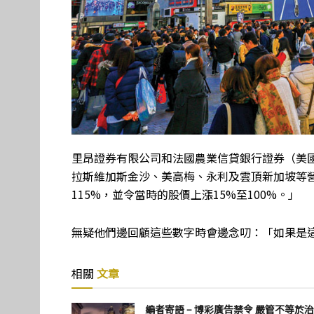
里昂證券有限公司和法國農業信貸銀行證券（美國
拉斯維加斯金沙、美高梅、永利及雲頂新加坡等營運
115%，並令當時的股價上漲15%至100%。」
無疑他們邊回顧這些數字時會邊念叨：「如果是
相關
文章
編者寄語 – 博彩廣告禁令 嚴管不等於