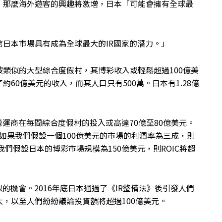
，那麼海外遊客的興趣將激增，日本「可能會擁有全球最
日本市場具有成為全球最大的IR國家的潛力。」
類似的大型綜合度假村，其博彩收入或輕鬆超過100億美
60億美元的收入，而其人口只有500萬。日本有1.28億
營運商在每間綜合度假村的投入或高達70億至80億美元。
。如果我們假設一個100億美元的市場的利潤率為三成，則
我們假設日本的博彩市場規模為150億美元，則ROIC將超
的機會。2016年底日本通過了《IR整備法》後引發人們
，以至人們紛紛議論投資額將超過100億美元。