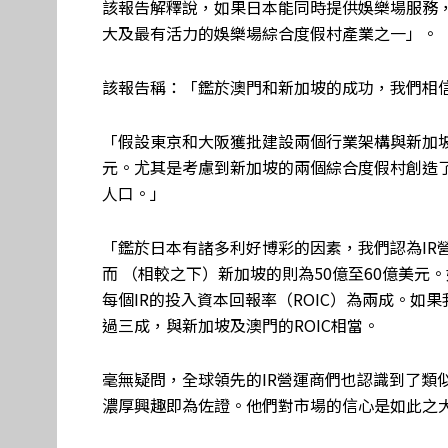
該報告解釋說，如果日本能同時提供娛樂場服務
大及最有活力的娛樂場綜合度假村產業之一」。
該報告稱：「鑑於澳門和新加坡的成功，我們相信
「假設東京和大阪獲批建設兩個行業架構與新加坡
元。尤其是考慮到新加坡的兩個綜合度假村創造了約
人口。」
「鑑於日本有諸多利好博彩的因素，我們認為IR
而 （相較之下）新加坡的則為50億至60億美元
每個IR的投入資本回報率（ROIC）為兩成。如果
過三成，與新加坡及澳門的ROIC相當。
毫無疑問，全球領先的IR營運商們也認識到了類似
濃厚興趣即為佐證。他們對市場的信心是如此之大