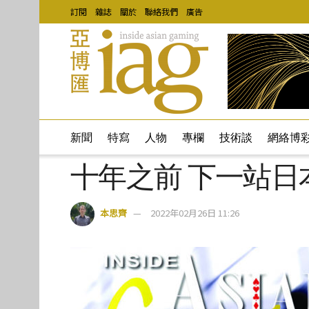
訂閱
雜誌
關於
聯絡我們
廣告
新聞
特寫
人物
專欄
技術談
網絡博
十年之前 下一站日
本思齊
2022年02月26日 11:26