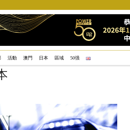
彩
活動
澳門
日本
區域
50强
本