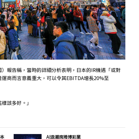
）報告稱，當時的詳細分析表明，日本的IR機遇「或對
商而言意義重大，可以令其EBITDA增長20%至
這樣該多好。」
治本
AI浪潮席捲博彩業