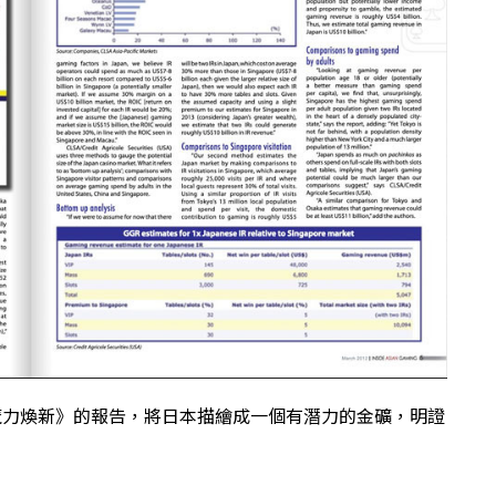
來魔力煥新》的報告，將日本描繪成一個有潛力的金礦，明證