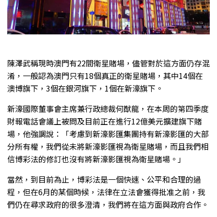
陳澤武稱現時澳門有22間衛星賭場，儘管對於這方面仍存混
淆，一般認為澳門只有18個真正的衛星賭場，其中14個在
澳博旗下，3個在銀河旗下，1個在新濠旗下。
新濠國際董事會主席兼行政總裁何猷龍，在本周的第四季度
財報電話會議上被問及目前正在進行12億美元擴建旗下賭
場，他強調說：「考慮到新濠影匯集團持有新濠影匯的大部
分所有權，我們從未將新濠影匯視為衛星賭場，而且我們相
信博彩法的修訂也沒有將新濠影匯視為衛星賭場。」
當然，到目前為止，博彩法是一個快速、公平和合理的過
程，但在6月的某個時候，法律在立法會獲得批准之前，我
們仍在尋求政府的很多澄清，我們將在這方面與政府合作。