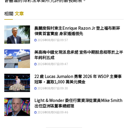
會審議的博彩法草案所允許的最長期限。
相關
文章
晨麗度假村東主Enrique Razon Jr 登上福布斯菲
律賓首富寶座 身家遙遙領先
2026年08月07日 09:57
美高梅中國兌現派息承諾 宣佈中期股息相等於上半
年純利五成
2026年08月07日 09:47
22 歲 Lucas Jumalon 勇奪 2026 年 WSOP 主賽事
冠軍，贏取1,000 萬美元獎金
2026年08月07日 09:30
Light & Wonder 委任行業資深從業員Mike Smith
出任亞洲區董事總經理
2026年08月06日 09:46