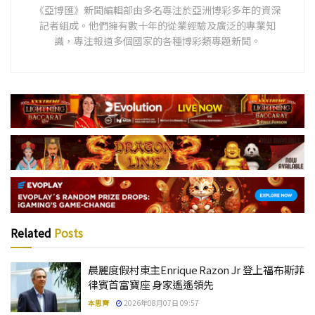
《亞博匯》新聞編輯部由多名專注於亞洲博彩多年的資深
記者組成。他們擁有數十年的從業經驗及廣泛的專業知
識，專注報道多個國家的各種博彩類專題新聞。
Related
Posts
晨麗度假村東主Enrique Razon Jr 登上福布斯菲
律賓首富寶座 身家遙遙領先
本思齊
2026年08月07日 09:57