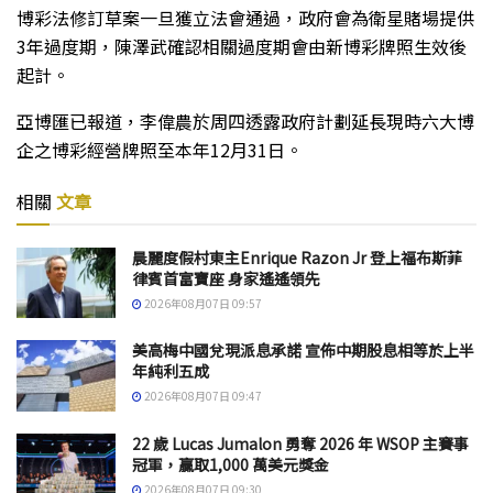
博彩法修訂草案一旦獲立法會通過，政府會為衛星賭場提供
3年過度期，陳澤武確認相關過度期會由新博彩牌照生效後
起計。
亞博匯已報道，李偉農於周四透露政府計劃延長現時六大博
企之博彩經營牌照至本年12月31日。
相關
文章
晨麗度假村東主Enrique Razon Jr 登上福布斯菲
律賓首富寶座 身家遙遙領先
2026年08月07日 09:57
美高梅中國兌現派息承諾 宣佈中期股息相等於上半
年純利五成
2026年08月07日 09:47
22 歲 Lucas Jumalon 勇奪 2026 年 WSOP 主賽事
冠軍，贏取1,000 萬美元獎金
2026年08月07日 09:30