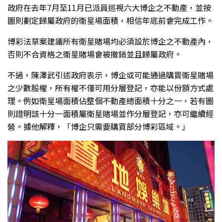
政府在去年7月至11月已派員巡視六大博企之不動產，並按
圖則劃定歸屬政府的衛星場面積，相信年底前會完成工作。
博彩法草案建議所有衛星賭場均必須設於博企之不動產內，
否則不合資格之衛星賭場會被撤銷並且歸屬政府。
不過，陳澤武引述政府表示，博企或可能通過購買衛星賭場
之少數股權，所有權不僅可用分層登記，亦能以份額方式處
理。例如衛星場面積佔整個不動產總面積十分之一，若有圖
則證明該十分一面積屬衛星賭場並作分層登記，亦可繼續經
營。據他解釋，「博企只需要購買部分博彩區域。」