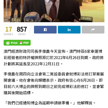
17
857
SHARES
VIEWS
澳門經濟財政司司長李偉農今天宣佈，澳門特區6家幸運博
彩經營者的特許權牌照原訂於2022年6月26日到期，政府將
計劃將其延長至2022年12月31日。
李偉農在周四向立法會第二常設委員會就博彩法修訂草案展
開會議，他在會後向媒體表示，政府有信心在6月26日，即
目前六大博企的牌照到期日之前完成博彩法的修訂，並會緊
隨其後開始招標。
「我們已經通知博企為延期申請做準備，」他解釋說。