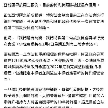
亞博匯早於周三預測，目前的博彩牌照將被延長六個月。
正如亞博匯之前所報道，博彩法案草案目前正在立法會進行
細則性審議，今天是李偉農和其他政府代表第一次參加立法
會第二常設委員會的討論。
他說：「我們還有時間，我們將與第二常設委員會再舉行幾
次會議。李偉農還將在3月4日星期五列席二常會會議。」
當被問及一旦立法和重新招標的過程被推遲，特區政府是否
會在12月後再次延長賭牌時，李偉農沒有回應。亞博匯認為
可以解讀為特區政府希望在2022年底前完成整個重新招標
過程，包括確定中標者並與這些中標者簽署新的特許經營合
同。
一旦修訂後的博彩法案獲得通過，將舉行公開招標，之後將
授予最多六個特許權。人們普遍預計–儘管不確定–目前的六
家特許權持有人將各自獲得新的10年特許權，這是目前立法