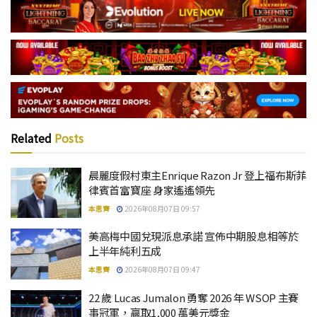
Related
Posts
晨麗度假村東主Enrique Razon Jr 登上福布斯菲
律賓首富寶座 身家遙遙領先
本思齊
2026年08月07日 09:57
美高梅中國兌現派息承諾 宣佈中期股息相等於
上半年純利五成
本思齊
2026年08月07日 09:47
22 歲 Lucas Jumalon 勇奪 2026 年 WSOP 主賽
事冠軍，贏取1,000 萬美元獎金