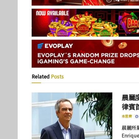
Related
Posts
晨麗度
律賓
本思齊
晨麗所屬母
Enriq