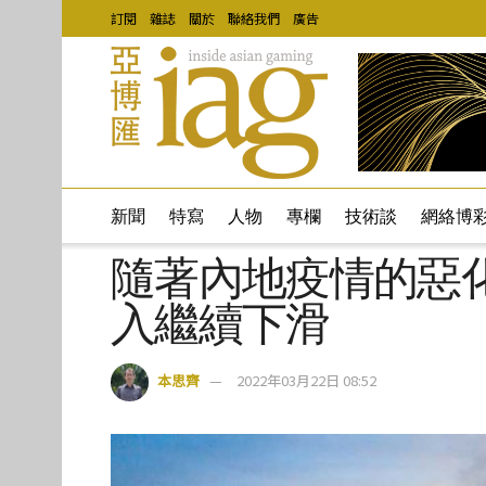
訂閱
雜誌
關於
聯絡我們
廣告
新聞
特寫
人物
專欄
技術談
網絡博
隨著內地疫情的惡
入繼續下滑
本思齊
2022年03月22日 08:52