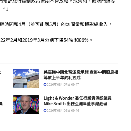
但我們預計旅行控制政策近期不會放鬆。珠海和、或澳門爆發
）。」
餘時間和4月（並可能到5月）的訪問量和博彩總收入。」
年2月和2019年3月分別下降54% 和86%。
上
美高梅中國兌現派息承諾 宣佈中期股息相
等於上半年純利五成
2026年08月07日 09:47
Light & Wonder 委任行業資深從業員
獎
Mike Smith 出任亞洲區董事總經理
2026年08月06日 09:46