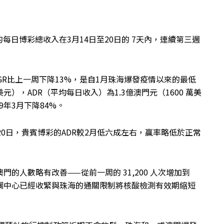
日博彩總收入在3月14日至20日的 7天內，連續第三週
均GGR比上一周下降13%，是自1月珠海爆發疫情以來的最低
美元），ADR（平均每日收入）為1.3億澳門元（1600 萬美
19年3月下降84%。
至3月的前20日，貴賓博彩的ADR較2月低六成左右，贏率略低於正常
澳門的人數略有改善——從前一周的 31,200 人次增加到
和協調中心已經收緊與珠海的通關限制將核酸檢測有效期縮短