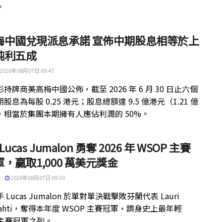
。
梅中國兌現派息承諾 宣佈中期股息相等於上
純利五成
2026年08月07日 09:47
持牌商美高梅中國公佈，截至 2026 年 6 月 30 日止六個
股息為每股 0.25 港元；股息總額達 9.5 億港元（1.21 億
，相當於集團本期擁有人應佔利潤的 50%。
 Lucas Jumalon 勇奪 2026 年 WSOP 主賽
，贏取1,000 萬美元獎金
2026年08月07日 09:30
 Lucas Jumalon 於單對單決戰擊敗芬蘭代表 Lauri
kilahti，奪得本年度 WSOP 主賽冠軍，躋身史上最年輕
 主賽冠軍之列。