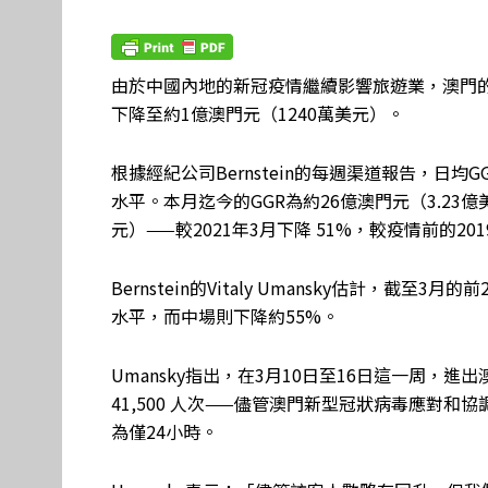
由於中國內地的新冠疫情繼續影響旅遊業，澳門的每
下降至約1億澳門元（1240萬美元）。
根據經紀公司Bernstein的每週渠道報告，日
水平。本月迄今的GGR為約26億澳門元（3.23億
元）——較2021年3月下降 51%，較疫情前的20
Bernstein的Vitaly Umansky估計，截
水平，而中場則下降約55%。
Umansky指出，在3月10日至16日這一周，進出
41,500 人次——儘管澳門新型冠狀病毒應對
為僅24小時。