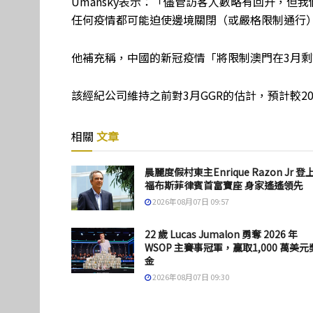
Umansky表示：「儘管訪客人數略有回升，
任何疫情都可能迫使邊境關閉（或嚴格限制通行
他補充稱，中國的新冠疫情「將限制澳門在3月剩
該經紀公司維持之前對3月GGR的估計，預計較2022
相關
文章
晨麗度假村東主Enrique Razon Jr 登
福布斯菲律賓首富寶座 身家遙遙領先
2026年08月07日 09:57
22 歲 Lucas Jumalon 勇奪 2026 年
WSOP 主賽事冠軍，贏取1,000 萬美元
金
2026年08月07日 09:30