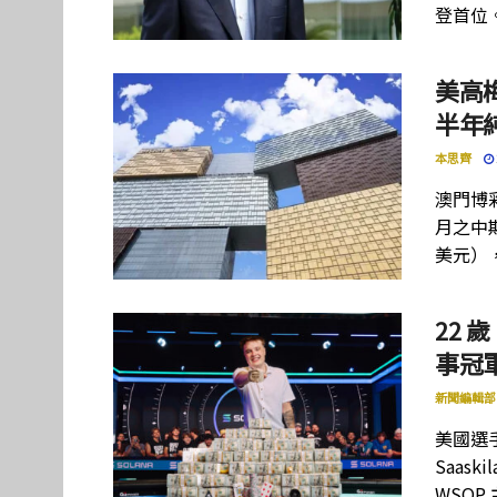
登首位
美高
半年
本思齊
澳門博彩
月之中期
美元）
22 歲
事冠軍
新聞編輯部
美國選手
Saas
WSOP