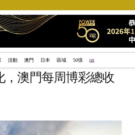
彩
活動
澳門
日本
區域
50强
化，澳門每周博彩總收