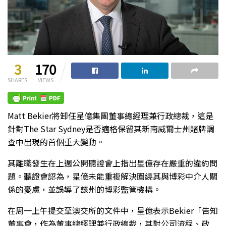
3
170
SHARES
VIEWS
Matt Bekier將卸任星億集團董事總經理兼行政總裁，這是
針對The Star Sydney是否適格保留其新南威爾士州賭牌調
查中出現的首個重大變動。
其離職發生在上週公開聽證會上指出星億存在嚴重的違約問
題。聽證會認為，星億未能重複解決圍繞其與博彩中介人關
係的憂慮，並誤導了該州的博彩監管機構。
在周一上午提交至澳交所的文件中，星億表示Bekier「告知
董事會，作為董事總經理兼行政總裁，其對公司流程、政