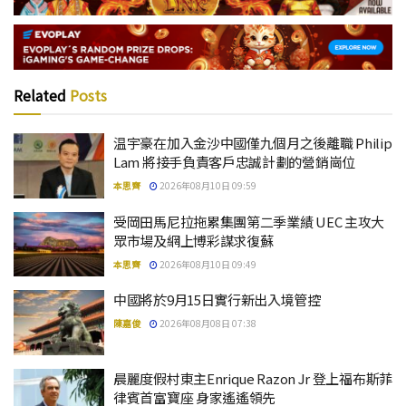
Related
Posts
温宇豪在加入金沙中國僅九個月之後離職 Philip
Lam 將接手負責客戶忠誠計劃的營銷崗位
本思齊
2026年08月10日 09:59
受岡田馬尼拉拖累集團第二季業績 UEC 主攻大
眾市場及網上博彩謀求復蘇
本思齊
2026年08月10日 09:49
中國將於9月15日實行新出入境管控
陳嘉俊
2026年08月08日 07:38
晨麗度假村東主Enrique Razon Jr 登上福布斯菲
律賓首富寶座 身家遙遙領先