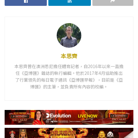
本思齊
本思齊曾在澳洲悉尼擔任體育記者，自2016年以來一直擔
任《亞博匯》雜誌的執行編輯。他於2017年4月協助推出
了行業領先的每日電子通訊《亞博匯早報》，目前是《亞
博匯》的主筆，並負責所有內容的校編。