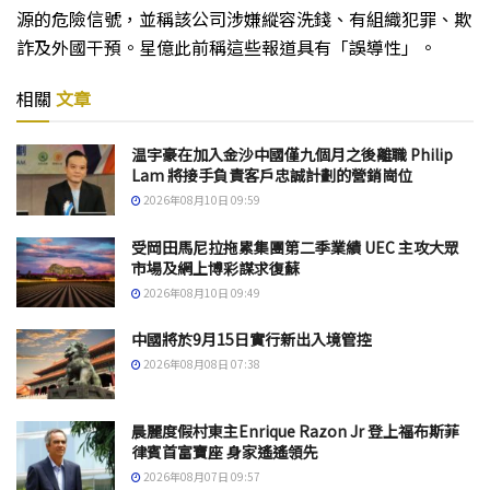
源的危險信號，並稱該公司涉嫌縱容洗錢、有組織犯罪、欺
詐及外國干預。星億此前稱這些報道具有「誤導性」。
相關
文章
温宇豪在加入金沙中國僅九個月之後離職 Philip
Lam 將接手負責客戶忠誠計劃的營銷崗位
2026年08月10日 09:59
受岡田馬尼拉拖累集團第二季業績 UEC 主攻大眾
市場及網上博彩謀求復蘇
2026年08月10日 09:49
中國將於9月15日實行新出入境管控
2026年08月08日 07:38
晨麗度假村東主Enrique Razon Jr 登上福布斯菲
律賓首富寶座 身家遙遙領先
2026年08月07日 09:57