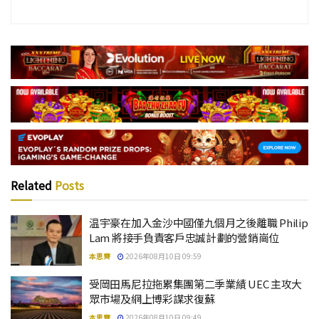
Related
Posts
温宇豪在加入金沙中國僅九個月之後離職 Philip
Lam 將接手負責客戶忠誠計劃的營銷崗位
本思齊
2026年08月10日 09:59
受岡田馬尼拉拖累集團第二季業績 UEC 主攻大
眾市場及網上博彩謀求復蘇
本思齊
2026年08月10日 09:49