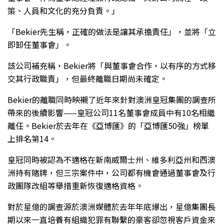
策、人員和文化的充分負責。」
「Bekier先生稱，正確的做法是讓其承擔責任」，並將「立
即卸任董事會」。
該公司補充稱，Bekier將「與董事會合作，以有序的方式移
交其行政職責」，但最終離職日期尚未確定。
Bekier的離職同時映襯了近年來針對澳洲皇冠集團的調查所
帶來的後續影響——皇冠公司11名董事會成員中有10名相繼
離任。Bekier於去年在《亞博匯》的「亞博匯50強」榜單
上排名第14。
皇冠同時被認為不適格在新南威爾士州、維多利亞州和西澳
洲持有賭牌，但三宗案件中，公司都有機會通過董事會及行
政團隊改組等舉措重新恢復適格資格。
對於星億的調查源於澳洲媒體於去年年底爆出，星億集團長
期以來一直培養有組織犯罪有聯繫的豪客卻忽視客戶資金來