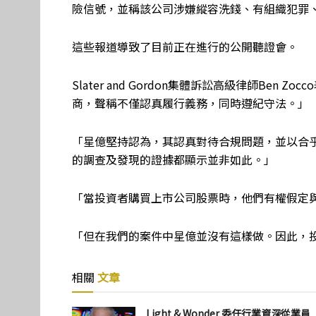
險信號，並稱該公司涉嫌縱容洗錢、有組織犯罪
這些報道導致了目前正在進行的公開聽證會。
Slater and Gordon集體訴訟高級律師Be
商，聲稱不僅認真履行義務，同時遵紀守法。」
「星億堅持認為，其認真對待合規問題，並以合
的調查及發現的證據都顯示並非如此。」
「當投資者購買上市公司股票時，他們有權假定
「但在我們的案件中星億並沒有這樣做。因此，
相關
文章
Light & Wonder 委任行業資深從業員