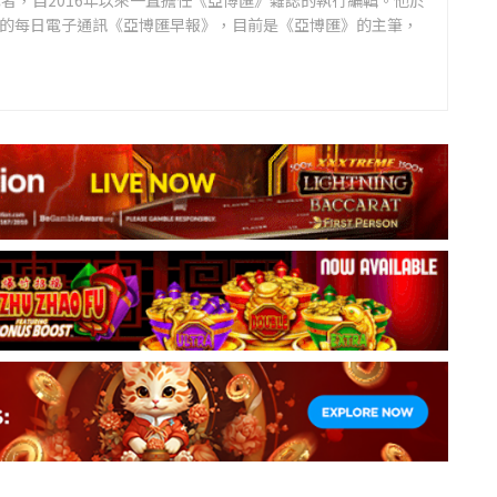
者，自2016年以來一直擔任《亞博匯》雜誌的執行編輯。他於
領先的每日電子通訊《亞博匯早報》，目前是《亞博匯》的主筆，