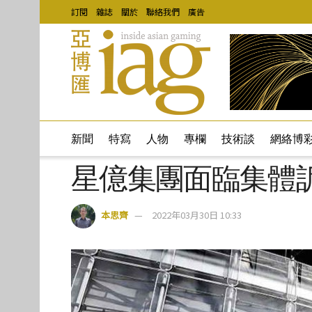
訂閱
雜誌
關於
聯絡我們
廣告
新聞
特寫
人物
專欄
技術談
網絡博
星億集團面臨集體
本思齊
2022年03月30日 10:33