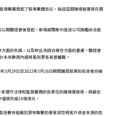
on已經對星億集團發起了股東集體訴訟，指控這間賭場營運商在遵
的公開聽證會後發起。新南威爾斯州是該公司旗艦綜合度
伴方面的失誤，以及對反洗錢合規性方面的憂慮。聽證會
職，預計未來數周內還將看到更多高管離職。
2016年3月29日至2022年3月16日期間購買股票的投資者向維
為一家遵守法律和監管義務的負責任的賭場運營商，與最近
市值損失逾10億澳元。
來一直培養有組織犯罪有聯繫的豪客卻忽視客戶資金來源的危