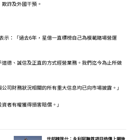
、欺詐及外國干預。
n Zocco表示：「過去6年，星億一直標榜自己為模範賭場營運
乎道德、誠信及正直的方式經營業務。我們迄今為止所做
與公司財務狀況相關的所有重大信息均已向市場披露。」
投資者有權獲得損害賠償。」
世邦魏理仕：永利阿聯酋項目造價上調後