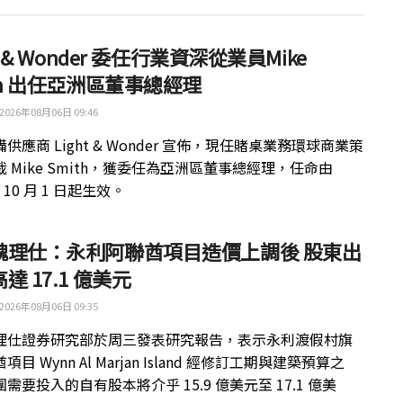
ht & Wonder 委任行業資深從業員Mike
th 出任亞洲區董事總經理
2026年08月06日 09:46
供應商 Light & Wonder 宣佈，現任賭桌業務環球商業策
 Mike Smith，獲委任為亞洲區董事總經理，任命由
年 10 月 1 日起生效。
魏理仕：永利阿聯酋項目造價上調後 股東出
達 17.1 億美元
2026年08月06日 09:35
理仕證券研究部於周三發表研究報告，表示永利渡假村旗
目 Wynn Al Marjan Island 經修訂工期與建築預算之
需要投入的自有股本將介乎 15.9 億美元至 17.1 億美