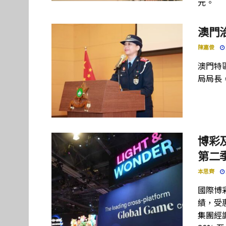
元。
澳門
陳嘉俊
澳門特
局局長
博彩及
第二季
本思齊
國際博彩設
績，受惠
集團經調