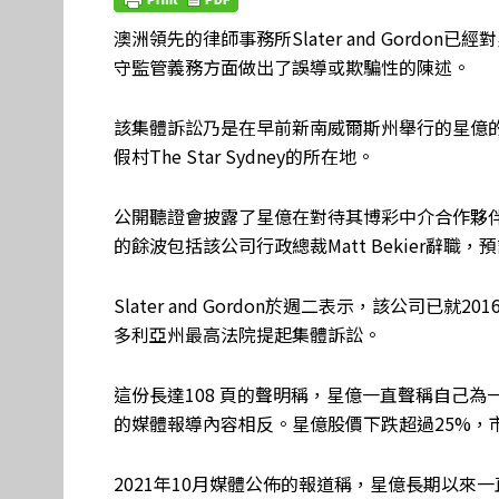
澳洲領先的律師事務所Slater and Gord
守監管義務方面做出了誤導或欺騙性的陳述。
該集體訴訟乃是在早前新南威爾斯州舉行的星億
假村The Star Sydney的所在地。
公開聽證會披露了星億在對待其博彩中介合作夥
的餘波包括該公司行政總裁Matt Bekier辭
Slater and Gordon於週二表示，該公司已就
多利亞州最高法院提起集體訴訟。
這份長達108 頁的聲明稱，星億一直聲稱自己
的媒體報導內容相反。星億股價下跌超過25%，
2021年10月媒體公佈的報道稱，星億長期以