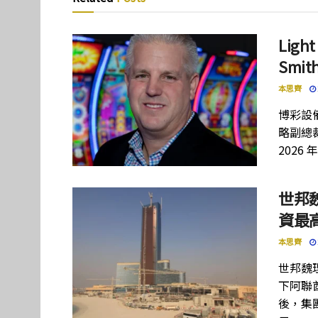
Lig
Smi
本思齊
博彩設備
略副總裁
2026 
世邦
資最高
本思齊
世邦魏
下阿聯酋項
後，集團