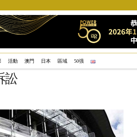
彩
活動
澳門
日本
區域
50强
訴訟