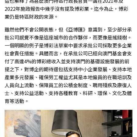
這也解釋了為甚麼澳門特區行政長官賀一誠在2021年及
2022年施政報告中幾乎沒有提及博彩業。迄今為止，博彩
業仍是特區財政的來源。
雖然他們不會公開表態，但《亞博匯》意識到，至少部分承
批公司感覺不像是這座城市的合作夥伴，而更像是搖錢樹。
一個明顯的例子是博彩法草案中要求承批公司採取更多企業
社會責任措施。具體而言，在承批公司已經向澳門基金會支
付了高達4%的博彩總收入並支持澳門的基礎設施發展的前
提之下，對博企的期待還包括支持中小企業發展、支持本地
產業多元發展、確保勞工權益尤其是本地僱員的在職培訓及
人員向上流動、保障員工的公積金制度、聘用殘疾及康復人
士、支持公益活動、支持各種教育、科研、環保、文化及體
育等活動。