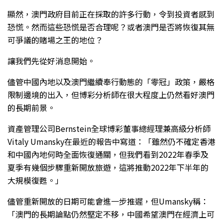
顯然，澳門政府目前正在採取的許多行動，令到投資者感到
恐慌。然而這些恐慌是否合理呢？或者澳門是否將恢復其無
可爭議的賭場之王的地位？
讓我們先從好消息開始。
儘管中國內地以及澳門繼續奉行動態的「零冠」政策，嚴格
限制邊境的出入，但博彩分析師在很大程度上仍然看好澳門
的長期前景。
資產管理公司Bernstein全球博彩董事總經理兼高級分析師
Vitaly Umansky在最近的報告中寫道：「雖然仍不確定香港
和中國內地何時全面恢復通關，但我們看到2022年春季及
夏季有幾個步驟重新開放旅遊，這將推動2022年下半年的
大規模復甦。」
儘管重新開放的日期可能會進一步推遲，但Umansky稱：
「澳門的長期論點仍然堅定不移，中國希望澳門在經濟上可