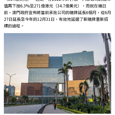
值再下挫6.3%至271億港元（34.7億美元），而就在幾日
前，澳門政府宣佈將當前承批公司的賭牌延長6個月，從6月
27日延長至今年的12月31日，有效地延遲了新賭牌重新招
標的過程。