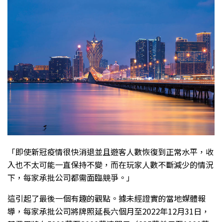
「即使新冠疫情很快消退並且遊客人數恢復到正常水平，收
入也不太可能一直保持不變，而在玩家人數不斷減少的情況
下，每家承批公司都需面臨競爭。」
這引起了最後一個有趣的觀點。據未經證實的當地媒體報
導，每家承批公司將牌照延長六個月至2022年12月31日，