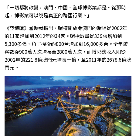
「一切都將改變，澳門、中國、全球博彩業都是。從那時
起，博彩業可以說是真正的跨國行業。」
《亞博匯》當時就指出，賭權開放令澳門的賭場從2002年
的11家增加到2012年的34家。賭枱數量從339張增加到
5,300多張，角子機從約800台增加到16,000多台。全年遊
客數從900萬人次增長至2800萬人次，而博彩總收入則從
2002年的221.8億澳門元增長十倍，至2011年的2678.6億澳
門元。