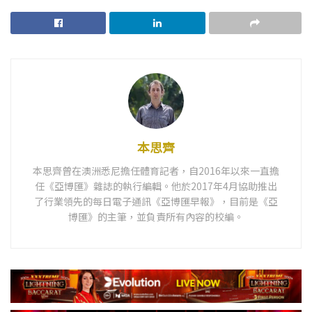
本思齊
本思齊曾在澳洲悉尼擔任體育記者，自2016年以來一直擔
任《亞博匯》雜誌的執行編輯。他於2017年4月協助推出
了行業領先的每日電子通訊《亞博匯早報》，目前是《亞
博匯》的主筆，並負責所有內容的校編。