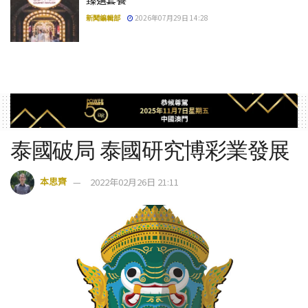
新聞編輯部
2026年07月29日 14:28
泰國破局 泰國研究博彩業發展
本思齊
2022年02月26日 21:11