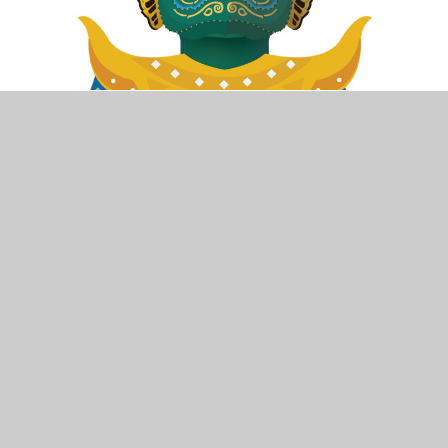
26
1.3k
SHARES
VIEWS
一如日本，泰國當局再次研究賭場合法化的可能性。但是這
一切會否又是一場夢？《亞博匯》與您一起深入觀察未來可
能發生的各種可能。