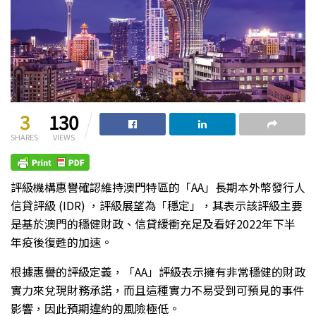
3
130
SHARES
VIEWS
評級機構惠譽確認維持澳門特區的「AA」長期本外幣發行人
信貸評級 (IDR) ，評級展望為「穩定」，其表示該評級主要
是基於澳門的穩健財政、信貸緩衝充足及看好2022年下半
年疫後復甦的加速。
根據惠譽的評級定義，「AA」評級表示擁有非常穩健的財政
實力來兌現財務承諾，而且這種實力不易受到可預見的事件
影響，因此預期違約的風險極低。