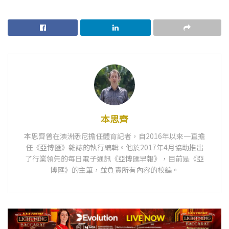
本思齊
本思齊曾在澳洲悉尼擔任體育記者，自2016年以來一直擔
任《亞博匯》雜誌的執行編輯。他於2017年4月協助推出
了行業領先的每日電子通訊《亞博匯早報》，目前是《亞
博匯》的主筆，並負責所有內容的校編。