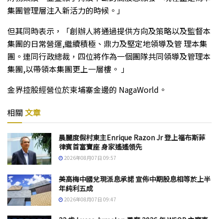
集團管理層注入新活力的時候。」
但其同時表示，「創辦人將通過提供方向及策略以及監督本
集團的日常營運,繼續積極、鼎力及堅定地領導及管 理本集
團。連同行政總裁，四位將作為一個團隊共同領導及管理本
集團,以帶領本集團更上一層樓。 」
金界控股經營位於柬埔寨金邊的 NagaWorld。
相關
文章
晨麗度假村東主Enrique Razon Jr 登上福布斯菲
律賓首富寶座 身家遙遙領先
2026年08月07日 09:57
美高梅中國兌現派息承諾 宣佈中期股息相等於上半
年純利五成
2026年08月07日 09:47