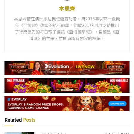
本思齊
本思齊曾在澳洲悉尼擔任體育記者，自2016年以來一直擔
任《亞博匯》雜誌的執行編輯。他於2017年4月協助推出
了行業領先的每日電子通訊《亞博匯早報》，目前是《亞
博匯》的主筆，並負責所有內容的校編。
Related
Posts