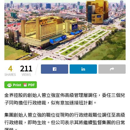
4
211
SHARES
VIEWS
金界控股的創始人曾立強宣佈高級管理層調任，委任三個兒
子同時擔任行政總裁，似有意加速接班計劃。
集團創始人曾立強的職位從現時的行政總裁職位調任至高級
行政總裁，即時生效。但公司表示其將繼續監督集團的日常
運營。