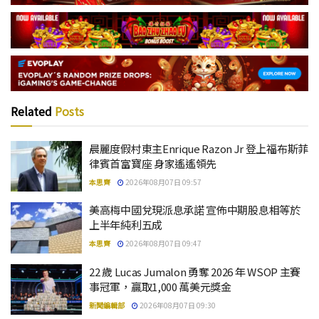
Related
Posts
晨麗度假村東主Enrique Razon Jr 登上福布斯菲
律賓首富寶座 身家遙遙領先
本思齊
2026年08月07日 09:57
美高梅中國兌現派息承諾 宣佈中期股息相等於
上半年純利五成
本思齊
2026年08月07日 09:47
22 歲 Lucas Jumalon 勇奪 2026 年 WSOP 主賽
事冠軍，贏取1,000 萬美元獎金
新聞編輯部
2026年08月07日 09:30