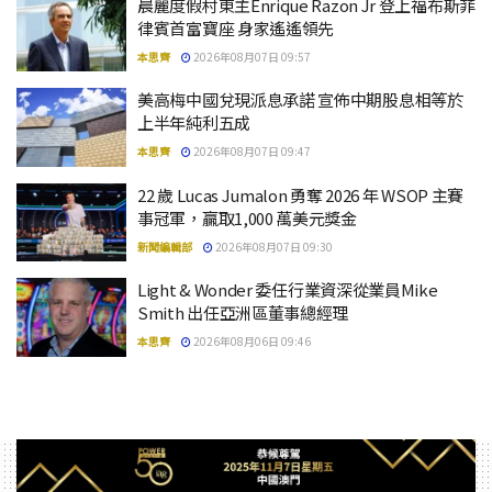
晨麗度假村東主Enrique Razon Jr 登上福布斯菲
律賓首富寶座 身家遙遙領先
本思齊
2026年08月07日 09:57
美高梅中國兌現派息承諾 宣佈中期股息相等於
上半年純利五成
本思齊
2026年08月07日 09:47
22 歲 Lucas Jumalon 勇奪 2026 年 WSOP 主賽
事冠軍，贏取1,000 萬美元獎金
新聞編輯部
2026年08月07日 09:30
Light & Wonder 委任行業資深從業員Mike
Smith 出任亞洲區董事總經理
本思齊
2026年08月06日 09:46