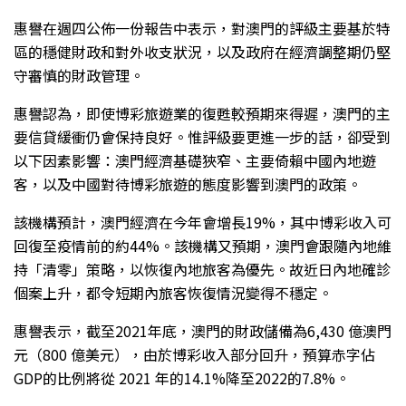
惠譽在週四公佈一份報告中表示，對澳門的評級主要基於特
區的穩健財政和對外收支狀況，以及政府在經濟調整期仍堅
守審慎的財政管理。
惠譽認為，即使博彩旅遊業的復甦較預期來得遲，澳門的主
要信貸緩衝仍會保持良好。惟評級要更進一步的話，卻受到
以下因素影響：澳門經濟基礎狹窄、主要倚賴中國內地遊
客，以及中國對待博彩旅遊的態度影響到澳門的政策。
該機構預計，澳門經濟在今年會增長19%，其中博彩收入可
回復至疫情前的約44%。該機構又預期，澳門會跟隨內地維
持「清零」策略，以恢復內地旅客為優先。故近日內地確診
個案上升，都令短期內旅客恢復情況變得不穩定。
惠譽表示，截至2021年底，澳門的財政儲備為6,430 億澳門
元（800 億美元），由於博彩收入部分回升，預算赤字佔
GDP的比例將從 2021 年的14.1%降至2022的7.8%。