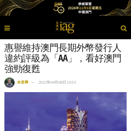
惠譽維持澳門長期外幣發行人
違約評級為「AA」，看好澳門
強勁復甦
本思齊
2022年04月08日 10:53