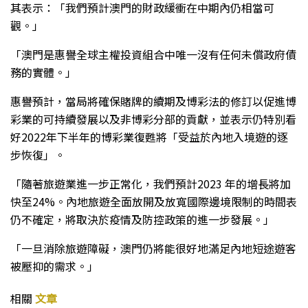
其表示：「我們預計澳門的財政緩衝在中期內仍相當可
觀。」
「澳門是惠譽全球主權投資組合中唯一沒有任何未償政府債
務的實體。」
惠譽預計，當局將確保賭牌的續期及博彩法的修訂以促進博
彩業的可持續發展以及非博彩分部的貢獻，並表示仍特別看
好2022年下半年的博彩業復甦將「受益於內地入境遊的逐
步恢復」。
「隨著旅遊業進一步正常化，我們預計2023 年的增長將加
快至24%。內地旅遊全面放開及放寬國際邊境限制的時間表
仍不確定，將取決於疫情及防控政策的進一步發展。」
「一旦消除旅遊障礙，澳門仍將能很好地滿足內地短途遊客
被壓抑的需求。」
相關
文章