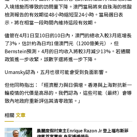
入境措施而導致的訪問量下降。澳門當局將來自珠海的核酸
檢測報告的有效期從48小時縮短至24小時。當局週日表
示，將在相當一段時間內維持這段有效期。
儘管在4月1日至10日的10日內，澳門的總收入較3月底增長
了3%，估計約為日均1億澳門元（1200億美元），但
Bernstein預測，4月的日均收入將較3月減少13%。若通關
政策進一步收緊，該數字還將進一步下降。
Umansky認為，五月也很可能會受到負面影響。
但他同時指出：「經濟壓力與日俱增。香港與上海對抗新一
輪疫情的代價是高昂的。我們認為，這些可能（最終）會導
致內地政府重新評估其清零政策。」
相關
文章
晨麗度假村東主Enrique Razon Jr 登上福布斯菲
律賓首富寶座 身家遙遙領先