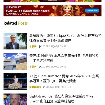
Related
Posts
晨麗度假村東主Enrique Razon Jr 登上福布斯菲
律賓首富寶座 身家遙遙領先
本思齊
2026年08月07日 09:57
美高梅中國兌現派息承諾 宣佈中期股息相等於
上半年純利五成
本思齊
2026年08月07日 09:47
22 歲 Lucas Jumalon 勇奪 2026 年 WSOP 主賽
事冠軍，贏取1,000 萬美元獎金
新聞編輯部
2026年08月07日 09:30
Light & Wonder 委任行業資深從業員Mike
Smith 出任亞洲區董事總經理