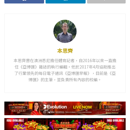
本思齊
本思齊曾在澳洲悉尼擔任體育記者，自2016年以來一直擔
任《亞博匯》雜誌的執行編輯。他於2017年4月協助推出
了行業領先的每日電子通訊《亞博匯早報》，目前是《亞
博匯》的主筆，並負責所有內容的校編。