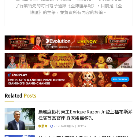
了行業領先的每日電子通訊《亞博匯早報》，目前是《亞
博匯》的主筆，並負責所有內容的校編。
Related
Posts
晨麗度假村東主Enrique Razon Jr 登上福布斯菲
律賓首富寶座 身家遙遙領先
本思齊
2026年08月07日 09:57