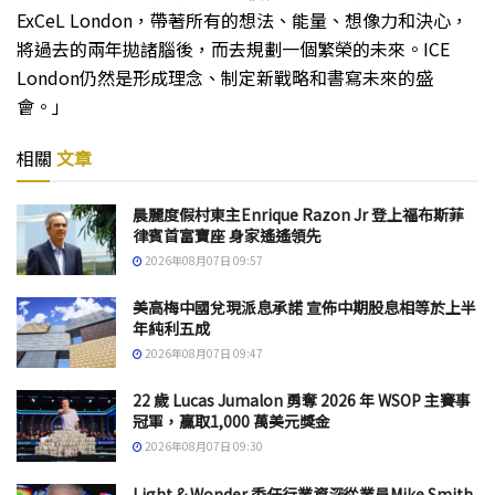
ExCeL London，帶著所有的想法、能量、想像力和決心，
將過去的兩年拋諸腦後，而去規劃一個繁榮的未來。ICE
London仍然是形成理念、制定新戰略和書寫未來的盛
會。」
相關
文章
晨麗度假村東主Enrique Razon Jr 登上福布斯菲
律賓首富寶座 身家遙遙領先
2026年08月07日 09:57
美高梅中國兌現派息承諾 宣佈中期股息相等於上半
年純利五成
2026年08月07日 09:47
22 歲 Lucas Jumalon 勇奪 2026 年 WSOP 主賽事
冠軍，贏取1,000 萬美元獎金
2026年08月07日 09:30
Light & Wonder 委任行業資深從業員Mike Smith