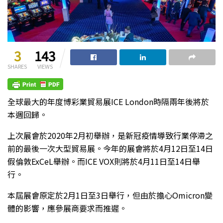
3
143
SHARES
VIEWS
全球最大的年度博彩業貿易展ICE London時隔兩年後將於
本週回歸。
上次展會於2020年2月初舉辦，是新冠疫情導致行業停滯之
前的最後一次大型貿易展。今年的展會將於4月12日至14日
假倫敦ExCeL舉辦。而ICE VOX則將於4月11日至14日舉
行。
本屆展會原定於2月1日至3日舉行，但由於擔心Omicron變
體的影響，應參展商要求而推遲。