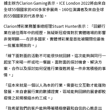
據主辦方Clarion Gaming表示，ICE London 2022將由來自
全球55個國家的450多家參展商、160位演講者及來自全球
的55個國家的代表參加。
Clarion博彩業務董事總經理Stuart Hunter表示：「回顧行
業在過往兩年中的經歷，無疑新冠疫情對於實體賭場的影響
非常明顯——在許多國家，實體博彩業是首批被關閉但最後
一批獲准開放的。」
「線下面對面的活動不可能很快就回歸。這次能夠與同行一
起坐下來喝一杯或吃一餐飯，面對面的探討機會、解決方
案、合作以及探討如何促進行業復甦將是一件非常積極的事
情。」
「這本來就是一個以人為本的行業。需要社交互動才能蓬勃
發展。來自會展行業的數據證實，區域能夠回歸的展會都較
疫情之前規模縮水約三成。」
「我希望我們的客戶能夠帶著積極樂觀和自信的心態走出