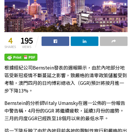
4
195
SHARES
VIEWS
根據經紀公司Bernstein發表的週報顯示，由於內地部分地
區受新冠疫情不斷蔓延之影響，致嚴格的清零政策儲蓄受到
考驗，澳門四月的日均博彩總收入（GGR)預計將按月進一
步下降13%。
Bernstein的分析師Vitaly Umansky在週一公佈的一份報告
中警告稱，4月份的GGR 將繼續疲軟，延續3月份的趨勢。
三月的月度GGR已經跌至18個月以來的最低水平。
這一下降反映了由於內地目前各地的限制性旅行和嚴格的出