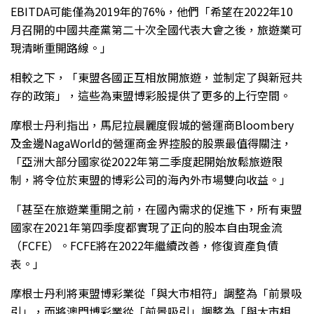
EBITDA可能僅為2019年的76%，他們「希望在2022年10
月召開的中國共產黨第二十次全國代表大會之後，旅遊業可
現清晰重開路線。」
相較之下，「東盟各國正互相放開旅遊，並制定了與新冠共
存的政策」，這些為東盟博彩股提供了更多的上行空間。
摩根士丹利指出，馬尼拉晨麗度假城的營運商Bloombery
及金邊NagaWorld的營運商金界控股的股票最值得關注，
「亞洲大部分國家從2022年第二季度起開始放鬆旅遊限
制，將令位於東盟的博彩公司的海內外市場雙向收益。」
「甚至在旅遊業重開之前，在國內需求的促進下，所有東盟
國家在2021年第四季度都實現了正向的股本自由現金流
（FCFE）。FCFE將在2022年繼續改善，修復資產負債
表。」
摩根士丹利將東盟博彩業從「與大市相符」調整為「前景吸
引」，而將澳門博彩業從「前景吸引」調整為「與大市相