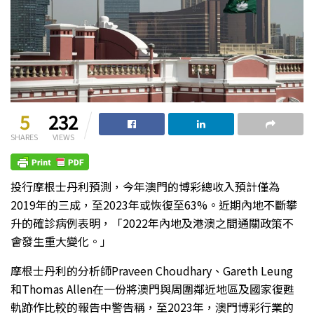
5
232
SHARES
VIEWS
投行摩根士丹利預測，今年澳門的博彩總收入預計僅為
2019年的三成，至2023年或恢復至63%。近期內地不斷攀
升的確診病例表明，「2022年內地及港澳之間通關政策不
會發生重大變化。」
摩根士丹利的分析師Praveen Choudhary、Gareth Leung
和Thomas Allen在一份將澳門與周圍鄰近地區及國家復甦
軌跡作比較的報告中警告稱，至2023年，澳門博彩行業的