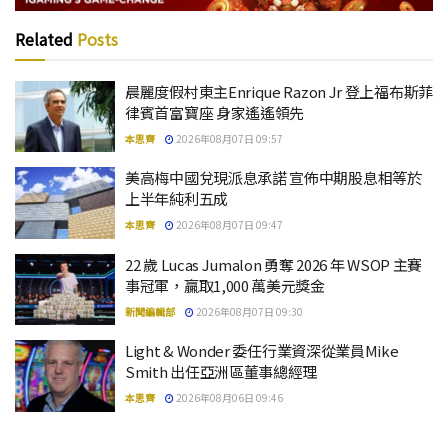
Related
Posts
晨麗度假村東主Enrique Razon Jr 登上福布斯菲
律賓首富寶座 身家遙遙領先
本思齊
2026年08月07日 09:57
美高梅中國兌現派息承諾 宣佈中期股息相等於
上半年純利五成
本思齊
2026年08月07日 09:47
22 歲 Lucas Jumalon 勇奪 2026 年 WSOP 主賽
事冠軍，贏取1,000 萬美元獎金
新聞編輯部
2026年08月07日 09:30
Light & Wonder 委任行業資深從業員Mike
Smith 出任亞洲區董事總經理
本思齊
2026年08月06日 09:46