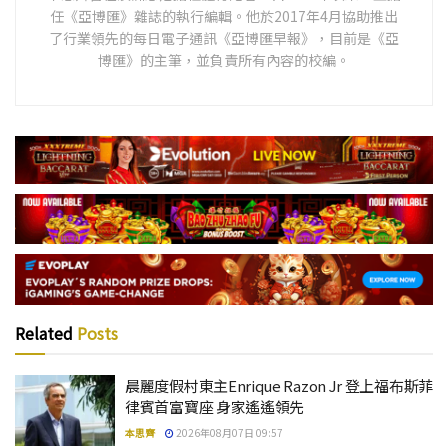
任《亞博匯》雜誌的執行編輯。他於2017年4月協助推出
了行業領先的每日電子通訊《亞博匯早報》，目前是《亞
博匯》的主筆，並負責所有內容的校編。
Related
Posts
晨麗度假村東主Enrique Razon Jr 登上福布斯菲
律賓首富寶座 身家遙遙領先
本思齊
2026年08月07日 09:57