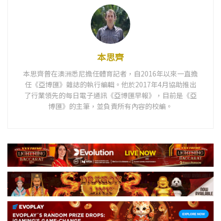
本思齊
本思齊曾在澳洲悉尼擔任體育記者，自2016年以來一直擔
任《亞博匯》雜誌的執行編輯。他於2017年4月協助推出
了行業領先的每日電子通訊《亞博匯早報》，目前是《亞
博匯》的主筆，並負責所有內容的校編。