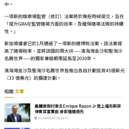
中。
一項新的娛樂場監管（修訂）法案將於晚些時候提交，旨在
「提升GRA在監管賭場方面的效率，及確保賭場法規的持續
性。」
新加坡議會已於1月通過了一項新的賭博稅法案，該法案提
高了賭場稅率，並將該國的兩大IR——濱海灣金沙和聖淘沙
名勝世界——的獨家專營期限延長至2030年。
濱海灣金沙及聖淘沙名勝世界皆推出各自計劃投資45億新元
（33 億美元）的擴建計劃。
相關
文章
晨麗度假村東主Enrique Razon Jr 登上福布斯菲
律賓首富寶座 身家遙遙領先
2026年08月07日 09:57