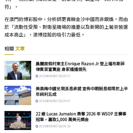
符」。
在澳門的博彩股中，分析師更青睞金沙中國而非銀娛。而由
於「流動性受限、對衛星賭場的擔憂以及新開的上葡京營運
成本高企」，澳博控股的吸引力最低。
相關
文章
晨麗度假村東主Enrique Razon Jr 登上福布斯菲
律賓首富寶座 身家遙遙領先
2026年08月07日 09:57
美高梅中國兌現派息承諾 宣佈中期股息相等於上半
年純利五成
2026年08月07日 09:47
22 歲 Lucas Jumalon 勇奪 2026 年 WSOP 主賽事
冠軍，贏取1,000 萬美元獎金
2026年08月07日 09:30