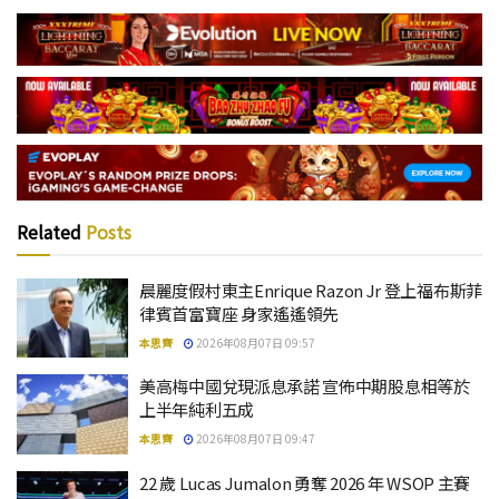
Related
Posts
晨麗度假村東主Enrique Razon Jr 登上福布斯菲
律賓首富寶座 身家遙遙領先
本思齊
2026年08月07日 09:57
美高梅中國兌現派息承諾 宣佈中期股息相等於
上半年純利五成
本思齊
2026年08月07日 09:47
22 歲 Lucas Jumalon 勇奪 2026 年 WSOP 主賽