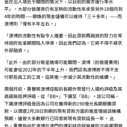
是在出入境近乎關閉的情況下，以目前的需求運行率水
平」，大部分營運商仍有足夠的流動性來承受另外18個月到
4年的時間——銀娛的現金儲備可以維持「三十多年」——而
澳博則「僅有半年左右。」
「澳博的流動性有點令人擔憂。因此貸款再融資的努力在等
待政府批准期間陷入停滯。因此我們認為，它將不得不尋求
外部融資。」
「此外，由於部分衛星賭場可能關閉，澳博（的營運費用)
可能會從2022年的下半年上升，我們認為澳博將不得不支
付那些員工的工資，這將進一步減少其流動性的維續。」
兩個月前，惠譽將澳博控股的長期外幣發行人違約評級及其
高級無抵押評級，從「BB+」下調至「BB」。該公司稱，
下調澳博評級是因為公司在獲得新的190億元長期銀團貸
款，以償還2月28日到期的現有貸款方面的進度慢過該機構
預期，儘管大多數銀行已同意將現有貸款延長一年。 此
外，惠譽指由於澳博在澳門的博彩特許經營權的20年期限將