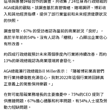
這項與惠譽評級合作的調查，共收集了24位身為行政總裁的
AGA成員的觀點。該調查基於高管情緒、賭場調研、博彩收
入和其他經濟指標，提供了該行業當前和未來經濟健康狀況
的快照。
調查發現，67% 的受訪者認為當前的商業狀況「良好」，
高於半年前的54%。沒有人認為「糟糕」，凸顯出企業信心
有所改善。
約四成行政總裁預計未來兩個季度內行業將持續改善，而約
13%的新政總裁認為商業環境將會惡化。
AGA總裁兼行政總裁Bill Miller表示：「隨著博彩業高管們
對行業持續復甦充滿信心，我對2022年這個行業將回歸真
正意義上的常態保持樂觀。」
在對可能阻礙業務增長的主要擔憂中，75%的CEO 提到了
供應鏈問題，67%擔心通脹和利率問題，有54%人士提及勞
動力短缺問題。