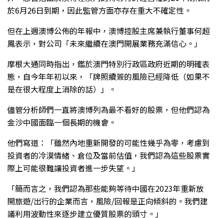
於6月26日到期，因此監管方面亦存在重大不確定性。
但在上週澳博公佈的年報中，澳博控股主席兼執行董事何超
鳳表示，對公司「未來繼續在澳門開展業務充滿信心。」
摩根大通同時指出，鑑於澳門特別行政區政府近期的明確表
態，自今年年初以來，「牌照續簽的風險已經降低（如果不
是在很大程度上消除的話）」。
儘管分析師們一直將澳博列為最不看好的股票，但他們認為
金沙中國面臨一個長期的機會。
他們寫道：「雖然內地重新開發的可能性幾乎為零，考慮到
投資者的冷漠情緒、倉位及當前估值，我們認為這些股票實
際上可能很難讓投資者進一步失望。」
「簡而言之，我們認為那些能夠等待中國在2023年重新放
開旅遊/出行的企業而言，風險/回報是正向傾斜的。我們建
議利用波動性來逐步建立優質股票的頭寸。」