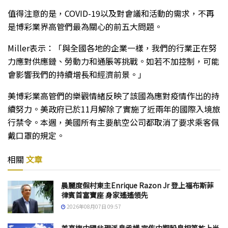
值得注意的是，COVID-19以及對會議和活動的需求，不再
是博彩業界高管們最為關心的前五大問題。
Miller表示：「與全國各地的企業一樣，我們的行業正在努
力應對供應鏈、勞動力和通脹等挑戰。如若不加控制，可能
會影響我們的持續增長和經濟前景。」
美博彩業高管們的樂觀情緒反映了該國為應對疫情作出的持
續努力。美政府已於11月解除了實施了近兩年的國際入境旅
行禁令。本週，美國所有主要航空公司都取消了要求乘客佩
戴口罩的規定。
相關
文章
晨麗度假村東主Enrique Razon Jr 登上福布斯菲
律賓首富寶座 身家遙遙領先
2026年08月07日 09:57
美高梅中國兌現派息承諾 宣佈中期股息相等於上半