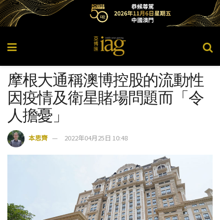
摩根大通稱澳博控股的流動性
因疫情及衛星賭場問題而「令
人擔憂」
本思齊
2022年04月25日 10:48