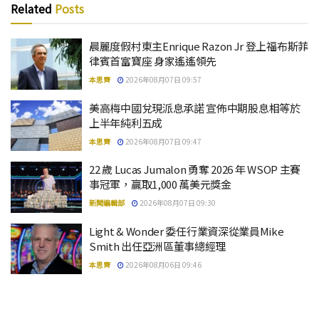
Related
Posts
晨麗度假村東主Enrique Razon Jr 登上福布斯菲
律賓首富寶座 身家遙遙領先
本思齊
2026年08月07日 09:57
美高梅中國兌現派息承諾 宣佈中期股息相等於
上半年純利五成
本思齊
2026年08月07日 09:47
22 歲 Lucas Jumalon 勇奪 2026 年 WSOP 主賽
事冠軍，贏取1,000 萬美元獎金
新聞編輯部
2026年08月07日 09:30
Light & Wonder 委任行業資深從業員Mike
Smith 出任亞洲區董事總經理
本思齊
2026年08月06日 09:46