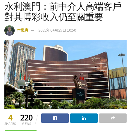
永利澳門：前中介人高端客戶
對其博彩收入仍至關重要
本思齊
2022年04月25日 10:50
4
220
SHARES
VIEWS