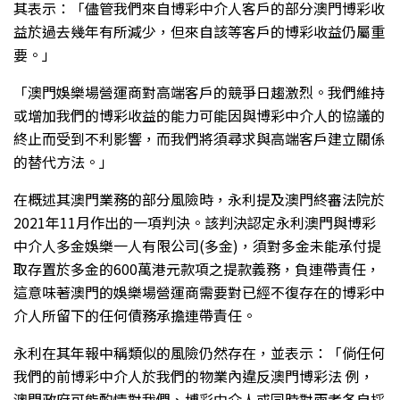
其表示：「儘管我們來自博彩中介人客戶的部分澳門博彩收
益於過去幾年有所減少，但來自該等客戶的博彩收益仍屬重
要。」
「澳門娛樂場營運商對高端客戶的競爭日趨激烈。我們維持
或增加我們的博彩收益的能力可能因與博彩中介人的協議的
終止而受到不利影響，而我們將須尋求與高端客戶建立關係
的替代方法。」
在概述其澳門業務的部分風險時，永利提及澳門終審法院於
2021年11月作出的一項判決。該判決認定永利澳門與博彩
中介人多金娛樂一人有限公司(多金)，須對多金未能承付提
取存置於多金的600萬港元款項之提款義務，負連帶責任，
這意味著澳門的娛樂場營運商需要對已經不復存在的博彩中
介人所留下的任何債務承擔連帶責任。
永利在其年報中稱類似的風險仍然存在，並表示：「倘任何
我們的前博彩中介人於我們的物業內違反澳門博彩法 例，
澳門政府可能酌情對我們、博彩中介人或同時對兩者各自採