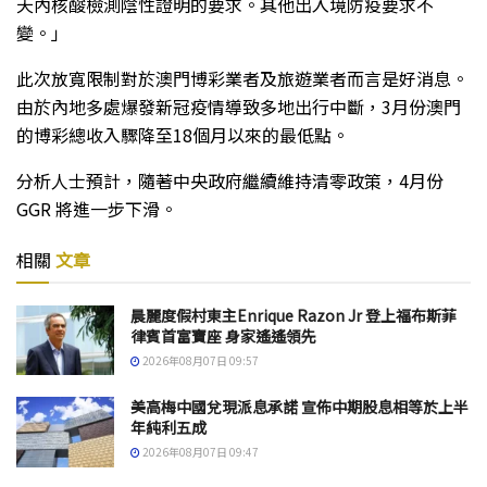
天內核酸檢測陰性證明的要求。其他出入境防疫要求不
變。」
此次放寬限制對於澳門博彩業者及旅遊業者而言是好消息。
由於內地多處爆發新冠疫情導致多地出行中斷，3月份澳門
的博彩總收入驟降至18個月以來的最低點。
分析人士預計，隨著中央政府繼續維持清零政策，4月份
GGR 將進一步下滑。
相關
文章
晨麗度假村東主Enrique Razon Jr 登上福布斯菲
律賓首富寶座 身家遙遙領先
2026年08月07日 09:57
美高梅中國兌現派息承諾 宣佈中期股息相等於上半
年純利五成
2026年08月07日 09:47