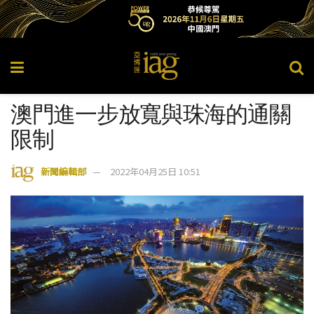
澳門進一步放寬與珠海的通關
限制
新聞編輯部
2022年04月25日 10:51