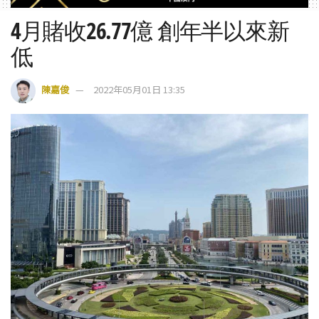
4月賭收26.77億 創年半以來新
低
陳嘉俊
2022年05月01日 13:35