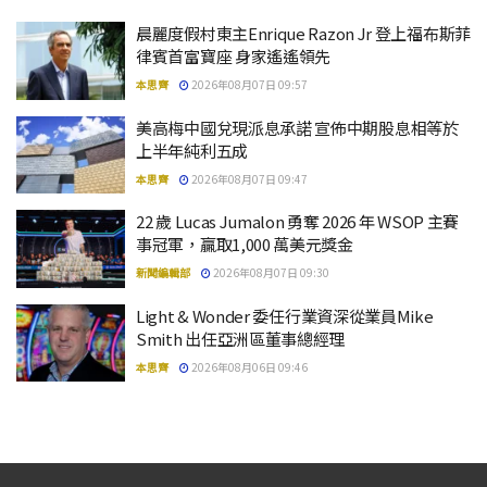
晨麗度假村東主Enrique Razon Jr 登上福布斯菲
律賓首富寶座 身家遙遙領先
本思齊
2026年08月07日 09:57
美高梅中國兌現派息承諾 宣佈中期股息相等於
上半年純利五成
本思齊
2026年08月07日 09:47
22 歲 Lucas Jumalon 勇奪 2026 年 WSOP 主賽
事冠軍，贏取1,000 萬美元獎金
新聞編輯部
2026年08月07日 09:30
Light & Wonder 委任行業資深從業員Mike
Smith 出任亞洲區董事總經理
本思齊
2026年08月06日 09:46