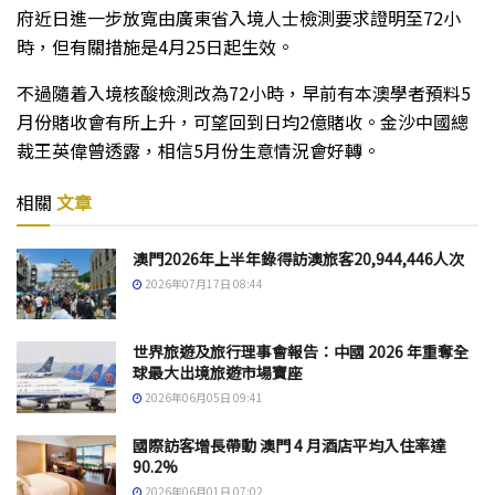
府近日進一步放寬由廣東省入境人士檢測要求證明至72小
時，但有關措施是4月25日起生效。
不過隨着入境核酸檢測改為72小時，早前有本澳學者預料5
月份賭收會有所上升，可望回到日均2億賭收。金沙中國總
裁王英偉曾透露，相信5月份生意情況會好轉。
相關
文章
澳門2026年上半年錄得訪澳旅客20,944,446人次
2026年07月17日 08:44
世界旅遊及旅行理事會報告：中國 2026 年重奪全
球最大出境旅遊市場寶座
2026年06月05日 09:41
國際訪客增長帶動 澳門 4 月酒店平均入住率達
90.2%
2026年06月01日 07:02