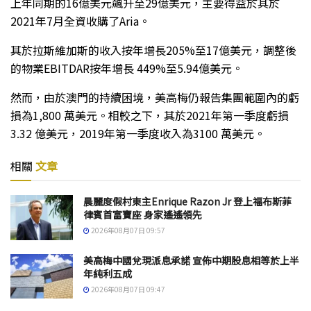
上年同期的16億美元飆升至29億美元，主要得益於其於
2021年7月全資收購了Aria。
其於拉斯維加斯的收入按年增長205%至17億美元，調整後
的物業EBITDAR按年增長 449%至5.94億美元。
然而，由於澳門的持續困境，美高梅仍報告集團範圍內的虧
損為1,800 萬美元。相較之下，其於2021年第一季度虧損
3.32 億美元，2019年第一季度收入為3100 萬美元。
相關
文章
晨麗度假村東主Enrique Razon Jr 登上福布斯菲
律賓首富寶座 身家遙遙領先
2026年08月07日 09:57
美高梅中國兌現派息承諾 宣佈中期股息相等於上半
年純利五成
2026年08月07日 09:47