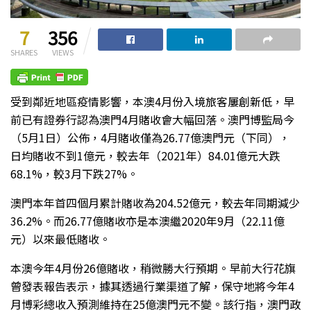
7
356
SHARES
VIEWS
受到鄰近地區疫情影響，本澳4月份入境旅客屢創新低，早
前已有證券行認為澳門4月賭收會大幅回落。澳門博監局今
（5月1日）公佈，4月賭收僅為26.77億澳門元（下同），
日均賭收不到1億元，較去年（2021年）84.01億元大跌
68.1%，較3月下跌27%。
澳門本年首四個月累計賭收為204.52億元，較去年同期減少
36.2%。而26.77億賭收亦是本澳繼2020年9月（22.11億
元）以來最低賭收。
本澳今年4月份26億賭收，稍微勝大行預期。早前大行花旗
曾發表報告表示，據其透過行業渠道了解，保守地將今年4
月博彩總收入預測維持在25億澳門元不變。該行指，澳門政