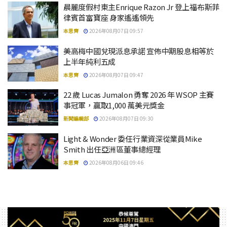
晨麗度假村東主Enrique Razon Jr 登上福布斯菲
律賓首富寶座 身家遙遙領先
本思齊
2026年08月07日 09:57
美高梅中國兌現派息承諾 宣佈中期股息相等於
上半年純利五成
本思齊
2026年08月07日 09:47
22 歲 Lucas Jumalon 勇奪 2026 年 WSOP 主賽
事冠軍，贏取1,000 萬美元獎金
新聞編輯部
2026年08月07日 09:30
Light & Wonder 委任行業資深從業員Mike
Smith 出任亞洲區董事總經理
本思齊
2026年08月06日 09:46