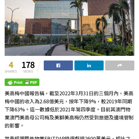
4
178
SHARES
VIEWS
美高梅中國報告稱，截至2022年3月31日的三個月內，美高
梅中國的收入為2.68億美元，按年下降9%，較2019年同期
下降63%。這一數據低於2021年第四季度。目前其澳門物
業澳門美高母公司梅及美獅美高梅仍然受到旅遊及邊境管制
的影響。
當季經調整後物業EBITDAR錄得虧損2600萬美元，相比之