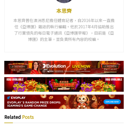
本思齊
本思齊曾在澳洲悉尼擔任體育記者，自2016年以來一直擔
任《亞博匯》雜誌的執行編輯。他於2017年4月協助推出
了行業領先的每日電子通訊《亞博匯早報》，目前是《亞
博匯》的主筆，並負責所有內容的校編。
Related
Posts