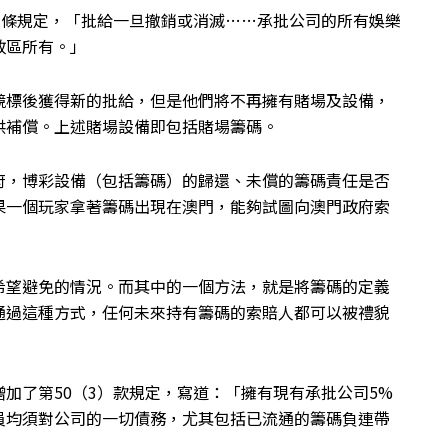
1)條規定，「批給一旦撤銷或消滅……承批公司的所有娛樂
政區所有。」
競標後獲得新的批給，但是他們將不再擁有賭場及設備，
供補償。上述賭場設備即包括賭場籌碼。
府，博彩設備（包括籌碼）的歸還、未償的籌碼責任是否
果一個玩家拿著籌碼出現在澳門，能夠試圖向澳門政府索
希望避免的情況。而其中的一個方法，就是將籌碼的定義
通過這種方式，任何未來持有籌碼的索賠人都可以被禮貌
加了第50（3）款規定，寫道：「擁有現有承批公司5%
員均須對公司的一切債務，尤其包括已流通的籌碼負連帶