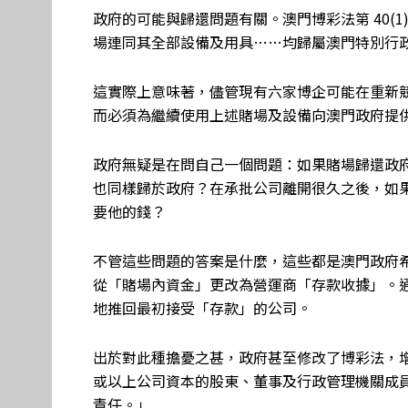
政府的可能與歸還問題有關。澳門博彩法第 40(
場連同其全部設備及用具……均歸屬澳門特別行
這實際上意味著，儘管現有六家博企可能在重新
而必須為繼續使用上述賭場及設備向澳門政府提
政府無疑是在問自己一個問題：如果賭場歸還政
也同樣歸於政府？在承批公司離開很久之後，如
要他的錢？
不管這些問題的答案是什麼，這些都是澳門政府
從「賭場內資金」更改為營運商「存款收據」。
地推回最初接受「存款」的公司。
出於對此種擔憂之甚，政府甚至修改了博彩法，增
或以上公司資本的股東、董事及行政管理機關成
責任。」