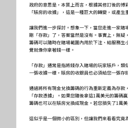
政府的意思是，本質上而言，根據其修訂後的博
「賬房的收據」，這是一種巨大的轉變，或產生
讓我們進一步探討。想象一下，當您走進一家賭場
剛「存款」了，答案當然是沒有。事實上，無疑
籌碼可以隨時在賭場範圍內用於下注、給服務生
覺就像你拿著錢一樣。
「存款」通常是指將錢存入賭場的玩家賬戶，類
一張收據一樣，賬房的收銀員也必須給您一張存
通過將所有現金兌換籌碼的行為重新定義為存款
「存款憑據」。如果您隨後拿這1萬美元的籌碼贏
籌碼也可以在賬房兌換成現金。若您損失了1萬
這似乎是一個微小的區別，但讓我們來看看究竟