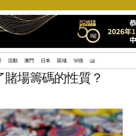
彩
活動
澳門
日本
區域
50强
了賭場籌碼的性質？