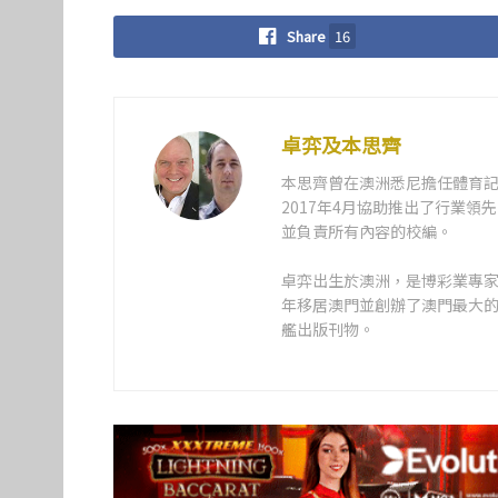
Share
16
卓弈及本思齊
本思齊曾在澳洲悉尼擔任體育記
2017年4月協助推出了行業
並負責所有內容的校編。
卓弈出生於澳洲，是博彩業專家、
年移居澳門並創辦了澳門最大
艦出版刊物。