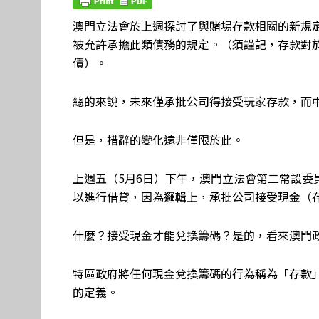
澳門立法會於上週探討了與賭場存款相關的新規
被允許承擔此類債務的規定。（須謹記，存款對
債）。
總的來說，未來僅承批公司得接受玩家存款，而
但是，措辭的變化遠非僅限於此。
上週五（5月6日）下午，澳門立法會第二常設委
以進行借貸，因為邏輯上，承批公司接受現金（
什麼？接受現金才能兌換籌碼？是的，看來澳門
特區政府將任何現金兌換籌碼的行為稱為「存款
的定義。