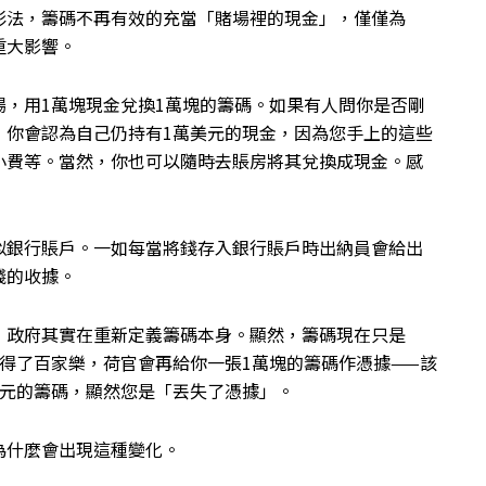
彩法，籌碼不再有效的充當「賭場裡的現金」，僅僅為
重大影響。
，用1萬塊現金兌換1萬塊的籌碼。如果有人問你是否剛
，你會認為自己仍持有1萬美元的現金，因為您手上的這些
小費等。當然，你也可以隨時去賬房將其兌換成現金。感
似銀行賬戶。一如每當將錢存入銀行賬戶時出納員會給出
錢的收據。
，政府其實在重新定義籌碼本身。顯然，籌碼現在只是
得了百家樂，荷官會再給你一張1萬塊的籌碼作憑據——該
美元的籌碼，顯然您是「丟失了憑據」。
為什麼會出現這種變化。