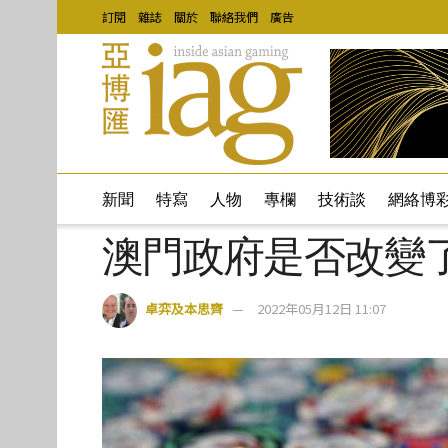
訂閱
雜誌
關於
聯絡我們
廣告
新聞
特寫
人物
專欄
技術談
網絡博
澳門政府是否改變
卓弈及本思齊
2022年05月12日 11:07