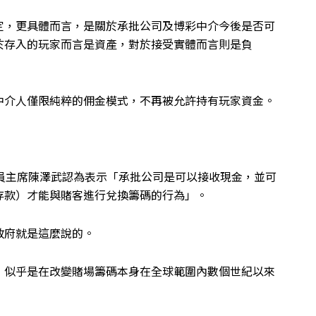
定，更具體而言，是關於承批公司及博彩中介今後是否可
於存入的玩家而言是資產，對於接受實體而言則是負
中介人僅限純粹的佣金模式，不再被允許持有玩家資金。
員主席陳澤武認為表示「承批公司是可以接收現金，並可
存款）才能與賭客進行兌換籌碼的行為」。
政府就是這麼說的。
」似乎是在改變賭場籌碼本身在全球範圍內數個世紀以來