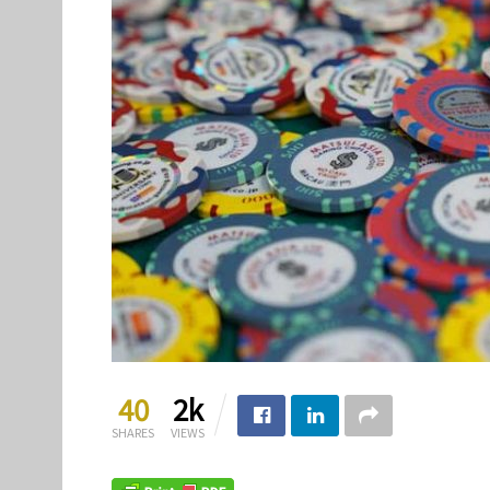
40
2k
SHARES
VIEWS