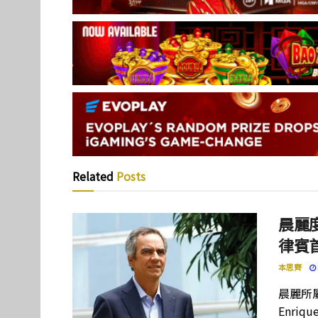
Related
Posts
晨麗度
律賓
本思齊
晨麗所屬母
Enriq