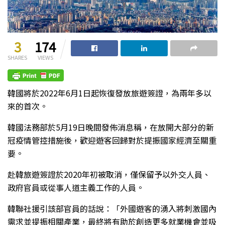
3
174
SHARES
VIEWS
韓國將於2022年6月1日起恢復發放旅遊簽證，為兩年多以
來的首次。
韓國法務部於5月19日晚間發佈消息稱，在放開大部分的新
冠疫情管控措施後，歡迎遊客回歸對於提振國家經濟至關重
要。
赴韓旅遊簽證於2020年初被取消，僅保留予以外交人員、
政府官員或從事人道主義工作的人員。
韓聯社援引該部官員的話說：「外國遊客的湧入將刺激國內
需求並提振相關產業，最終將有助於創造更多就業機會並吸