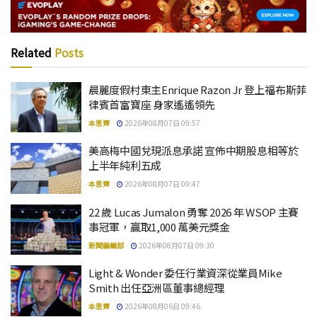
Related
Posts
晨麗度假村東主Enrique Razon Jr 登上福布斯菲
律賓首富寶座 身家遙遙領先
本思齊
2026年08月07日 09:57
美高梅中國兌現派息承諾 宣佈中期股息相等於
上半年純利五成
本思齊
2026年08月07日 09:47
22 歲 Lucas Jumalon 勇奪 2026 年 WSOP 主賽
事冠軍，贏取1,000 萬美元獎金
新聞編輯部
2026年08月07日 09:30
Light & Wonder 委任行業資深從業員Mike
Smith 出任亞洲區董事總經理
本思齊
2026年08月06日 09:46