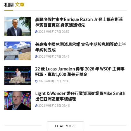
相關
文章
晨麗度假村東主Enrique Razon Jr 登上福布斯菲
律賓首富寶座 身家遙遙領先
2026年08月07日 09:57
美高梅中國兌現派息承諾 宣佈中期股息相等於上半
年純利五成
2026年08月07日 09:47
22 歲 Lucas Jumalon 勇奪 2026 年 WSOP 主賽事
冠軍，贏取1,000 萬美元獎金
2026年08月07日 09:30
Light & Wonder 委任行業資深從業員Mike Smith
出任亞洲區董事總經理
2026年08月06日 09:46
LOAD MORE