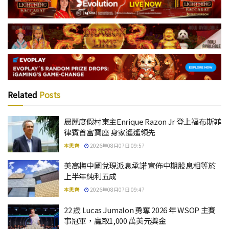
Related
Posts
晨麗度假村東主Enrique Razon Jr 登上福布斯菲
律賓首富寶座 身家遙遙領先
本思齊
2026年08月07日 09:57
美高梅中國兌現派息承諾 宣佈中期股息相等於
上半年純利五成
本思齊
2026年08月07日 09:47
22 歲 Lucas Jumalon 勇奪 2026 年 WSOP 主賽
事冠軍，贏取1,000 萬美元獎金