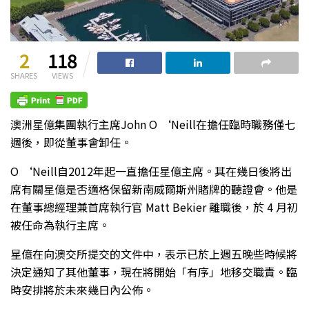
2
118
SHARES
VIEWS
澳洲星億集團執行主席John O ‘Neill在擔任臨時職務僅七
週後，即從董事會卸任。
O ‘Neill自2012年起一直擔任星億主席。其在幾日後將出
席有關星億是否適格保留新南威爾斯州賭牌的聽證會。他是
在董事總經理兼首席執行官 Matt Bekier 離職後，於 4 月初
被任命為執行主席。
星億在向澳交所提交的文件中，表示已於上週五晚些時候將
決定通知了其他董事，現在將開始「有序」地移交職責。臨
時安排將於未來幾日內公佈。