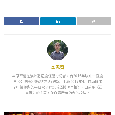
本思齊
本思齊曾在澳洲悉尼擔任體育記者，自2016年以來一直擔
任《亞博匯》雜誌的執行編輯。他於2017年4月協助推出
了行業領先的每日電子通訊《亞博匯早報》，目前是《亞
博匯》的主筆，並負責所有內容的校編。