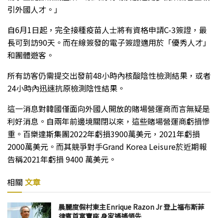
引外國人才。」
自6月1日起，完全接種疫苗人士將有資格申請C-3簽證，最
長可到訪90天。而在線簽發的電子簽證適用於「優秀人才」
和團體遊客。
所有訪客仍需提交出發前48小時內核酸陰性檢測結果，或者
24小時內迅速抗原檢測陰性結果。
這一消息對韓國僅面向外國人開放的賭場營運商而言無疑是
利好消息。自兩年前邊境關閉以來，這些賭場營運商虧損慘
重。百樂達斯集團2022年虧損3900萬美元，2021年虧損
2000萬美元。而其競爭對手Grand Korea Leisure於近期報
告稱2021年虧損 9400 萬美元。
相關
文章
晨麗度假村東主Enrique Razon Jr 登上福布斯菲
律賓首富寶座 身家遙遙領先