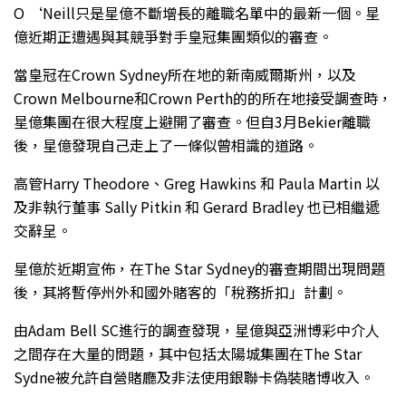
O ‘Neill只是星億不斷增長的離職名單中的最新一個。星
億近期正遭遇與其競爭對手皇冠集團類似的審查。
當皇冠在Crown Sydney所在地的新南威爾斯州，以及
Crown Melbourne和Crown Perth的的所在地接受調查時，
星億集團在很大程度上避開了審查。但自3月Bekier離職
後，星億發現自己走上了一條似曾相識的道路。
高管Harry Theodore、Greg Hawkins 和 Paula Martin 以
及非執行董事 Sally Pitkin 和 Gerard Bradley 也已相繼遞
交辭呈。
星億於近期宣佈，在The Star Sydney的審查期間出現問題
後，其將暫停州外和國外賭客的「稅務折扣」計劃。
由Adam Bell SC進行的調查發現，星億與亞洲博彩中介人
之間存在大量的問題，其中包括太陽城集團在The Star
Sydne被允許自營賭廳及非法使用銀聯卡偽裝賭博收入。