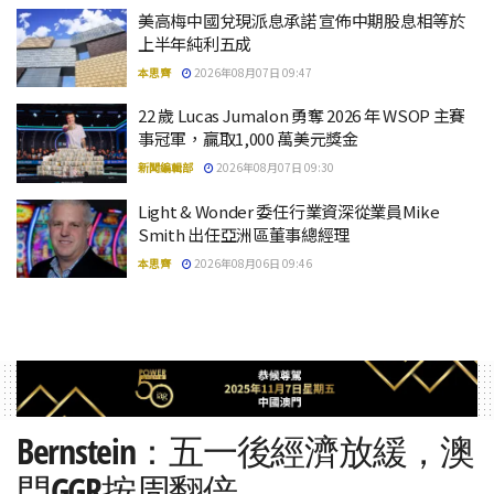
美高梅中國兌現派息承諾 宣佈中期股息相等於
上半年純利五成
本思齊
2026年08月07日 09:47
22 歲 Lucas Jumalon 勇奪 2026 年 WSOP 主賽
事冠軍，贏取1,000 萬美元獎金
新聞編輯部
2026年08月07日 09:30
Light & Wonder 委任行業資深從業員Mike
Smith 出任亞洲區董事總經理
本思齊
2026年08月06日 09:46
Bernstein：五一後經濟放緩，澳
門GGR按周翻倍