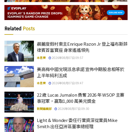
Related
Posts
晨麗度假村東主Enrique Razon Jr 登上福布斯菲
律賓首富寶座 身家遙遙領先
本思齊
2026年08月07日 09:57
美高梅中國兌現派息承諾 宣佈中期股息相等於
上半年純利五成
本思齊
2026年08月07日 09:47
22 歲 Lucas Jumalon 勇奪 2026 年 WSOP 主賽
事冠軍，贏取1,000 萬美元獎金
新聞編輯部
2026年08月07日 09:30
Light & Wonder 委任行業資深從業員Mike
Smith 出任亞洲區董事總經理