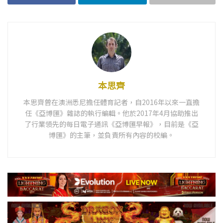
本思齊
本思齊曾在澳洲悉尼擔任體育記者，自2016年以來一直擔
任《亞博匯》雜誌的執行編輯。他於2017年4月協助推出
了行業領先的每日電子通訊《亞博匯早報》，目前是《亞
博匯》的主筆，並負責所有內容的校編。