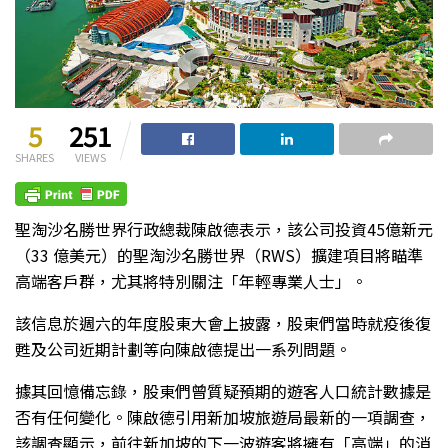
5
251
SHARES
VIEWS
聖淘沙名勝世界行政總裁陳啟德表示，該公司投資45億新元
（33 億美元）的聖淘沙名勝世界（RWS）擴建項目將瞄準
高端客戶群，尤其將特別關注「年輕專業人士」。
該信息於週六的年度股東大會上披露，股東們當時就疫後復
甦及公司近期計劃等向陳啟德提出一系列問題。
據其回憶備忘錄，股東們曾質疑預期的遊客人口統計數據是
否有任何變化。陳啟德引用新加坡旅遊局最新的一項調查，
該調查顯示，前往新加坡的下一波遊客將擁有「高端」的消