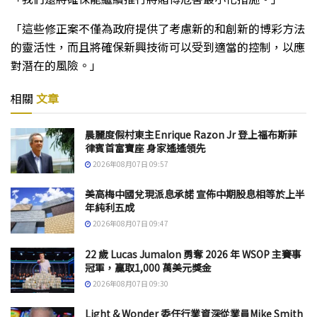
「這些修正案不僅為政府提供了考慮新的和創新的博彩方法
的靈活性，而且將確保新興技術可以受到適當的控制，以應
對潛在的風險。」
相關
文章
晨麗度假村東主Enrique Razon Jr 登上福布斯菲
律賓首富寶座 身家遙遙領先
2026年08月07日 09:57
美高梅中國兌現派息承諾 宣佈中期股息相等於上半
年純利五成
2026年08月07日 09:47
22 歲 Lucas Jumalon 勇奪 2026 年 WSOP 主賽事
冠軍，贏取1,000 萬美元獎金
2026年08月07日 09:30
Light & Wonder 委任行業資深從業員Mike Smith