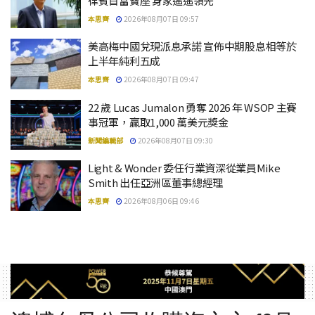
律賓首富寶座 身家遙遙領先
本思齊
2026年08月07日 09:57
美高梅中國兌現派息承諾 宣佈中期股息相等於
上半年純利五成
本思齊
2026年08月07日 09:47
22 歲 Lucas Jumalon 勇奪 2026 年 WSOP 主賽
事冠軍，贏取1,000 萬美元獎金
新聞編輯部
2026年08月07日 09:30
Light & Wonder 委任行業資深從業員Mike
Smith 出任亞洲區董事總經理
本思齊
2026年08月06日 09:46