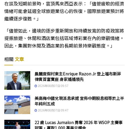
在談及短期前景時，雲頂馬來西亞表示：「儘管疲軟的經濟
情緒可能會延遲全球旅遊業信心的恢復，國際旅遊業預計將
繼續逐步復甦。」
「儘管如此，邊境的逐步重新開放和持續放寬的防疫政策將
提振旅遊、休閒和酒店業包括區域博彩業在內的樂觀情緒。
因此，集團對休閒及酒店業的長期前景持樂觀態度。」
相關
文章
晨麗度假村東主Enrique Razon Jr 登上福布斯菲
律賓首富寶座 身家遙遙領先
2026年08月07日 09:57
美高梅中國兌現派息承諾 宣佈中期股息相等於上半
年純利五成
2026年08月07日 09:47
22 歲 Lucas Jumalon 勇奪 2026 年 WSOP 主賽事
冠軍，贏取1,000 萬美元獎金