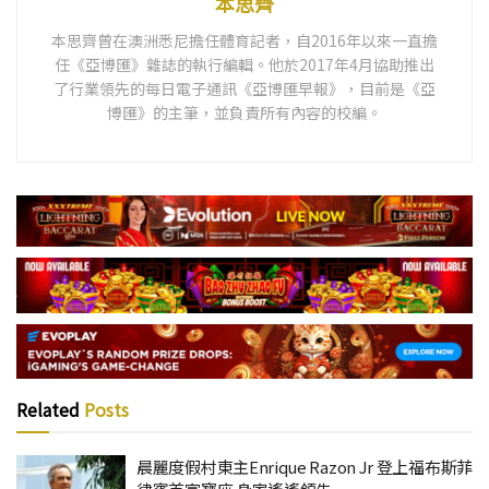
本思齊
本思齊曾在澳洲悉尼擔任體育記者，自2016年以來一直擔
任《亞博匯》雜誌的執行編輯。他於2017年4月協助推出
了行業領先的每日電子通訊《亞博匯早報》，目前是《亞
博匯》的主筆，並負責所有內容的校編。
Related
Posts
晨麗度假村東主Enrique Razon Jr 登上福布斯菲