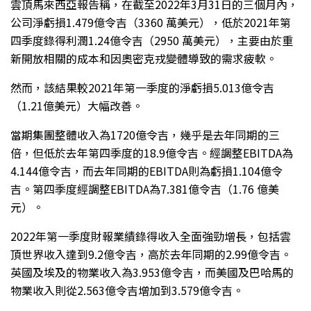
雲頂馬來西亞報告稱，在截至2022年3月31日的三個月內，
公司淨虧損1.479億令吉（3360 萬美元），低於2021年第
四季度錄得利潤1.24億令吉（2950 萬美元），主要由於重
新開放相關的成本和因奧密克戎變體導致的需求疲軟。
然而，該結果較2021年第一季度的淨虧損5.013億令吉
（1.21億美元）大幅改善。
當期集團整體收入為1720億令吉，幾乎是去年同期的三
倍，但低於去年第四季度的18.9億令吉。經調整EBITDA為
4.144億令吉，而去年同期的EBITDA則為虧損1.104億令
吉。第四季度經調整EBITDA為7.381億令吉（1.76 億美
元）。
2022年第一季度財報業績錄得收入全面強勁增長，包括雲
頂世界收入達到9.2億令吉，高於去年同期的2.99億令吉。
英國及埃及的物業收入為3.953億令吉，而美國及巴哈馬的
物業收入則從2.563億令吉增加到3.579億令吉。