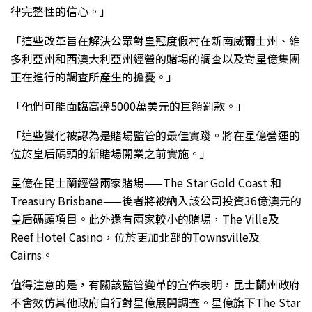
律完整性的信心。」
「這些改革旨在解決公眾對皇冠度假村在新南威爾士州、維
多利亞州和西澳大利亞州經營的賭場的調查以及對星億集團
正在進行的調查所產生的擔憂。」
「他們可能面臨高達5000萬美元的巨額罰款。」
「這些變化被認為是賭場監管的最佳實踐。將在星億營運的
位於皇后碼頭的新賭場開業之前實施。」
星億在昆士蘭經營兩家賭場——The Star Gold Coast 和
Treasury Brisbane——後者將被納入該公司投資36億澳元的
皇后碼頭項目。此外還有兩家較小的賭場，The Ville及
Reef Hotel Casino，位於更加北部的Townsville及
Cairns。
值得注意的是，有關該監管變革的宣佈表明，昆士蘭州政府
不會效仿其他政府自行對星億展開調查。星億旗下The Star