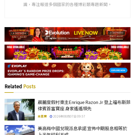
識，專注報道多個國家的各種博彩類專題新聞。
Related
Posts
晨麗度假村東主Enrique Razon Jr 登上福布斯菲
律賓首富寶座 身家遙遙領先
本思齊
2026年08月07日 09:57
美高梅中國兌現派息承諾 宣佈中期股息相等於
上半年純利五成