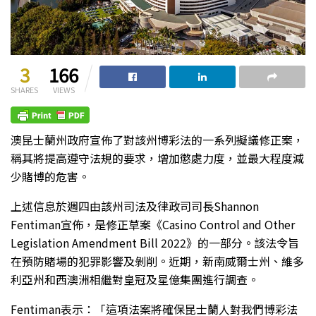
3
166
SHARES
VIEWS
澳昆士蘭州政府宣佈了對該州博彩法的一系列擬議修正案，
稱其將提高遵守法規的要求，增加懲處力度，並最大程度減
少賭博的危害。
上述信息於週四由該州司法及律政司司長Shannon
Fentiman宣佈，是修正草案《Casino Control and Other
Legislation Amendment Bill 2022》的一部分。該法令旨
在預防賭場的犯罪影響及剝削。近期，新南威爾士州、維多
利亞州和西澳洲相繼對皇冠及星億集團進行調查。
Fentiman表示：「這項法案將確保昆士蘭人對我們博彩法