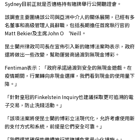
Sydney目前正就是否適格持有賭牌舉行公開聽證會。
該調查主要圍繞該公司與亞洲中介人的關係展開，已經有多
名董事和高級管理人員辭職，包括長期擔任首席執行官的
Matt Bekier及主席John O ‘Neill。
昆士蘭州律政司司長在宣佈引入新的賭博法案時表示，政府
還將做出一些改變，幫助運營商過渡到無現金博彩。
Fentiman表示：「政府承諾過渡到安全的無現金遊戲。在
疫情期間，行業轉向非現金選擇，我們看到現金的使用量下
降。」
「針對皇冠的Finkelstein Inquiry也建議採取更可追溯的電
子交易，防止洗錢活動。」
「該項法案將使昆士蘭的博彩立法現代化，允許考慮使用新
的支付方式和系統，前提是它們安全可靠。」
「我們還將確保能繼續推行將賭博危害最小化措施。」