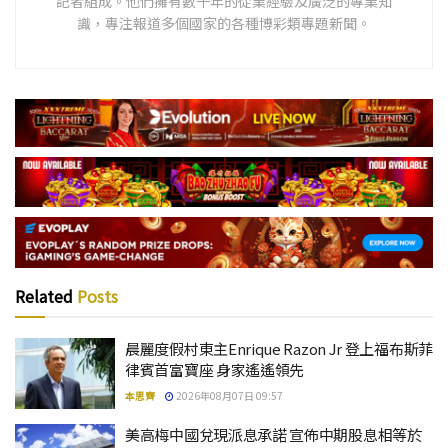
記者組成。他們擁有數十年的從業經驗及廣泛的專業知
識，專注報道多個國家的各種博彩類專題新聞。
Related
Posts
晨麗度假村東主Enrique Razon Jr 登上福布斯菲
律賓首富寶座 身家遙遙領先
本思齊
2026年08月07日 09:57
美高梅中國兌現派息承諾 宣佈中期股息相等於