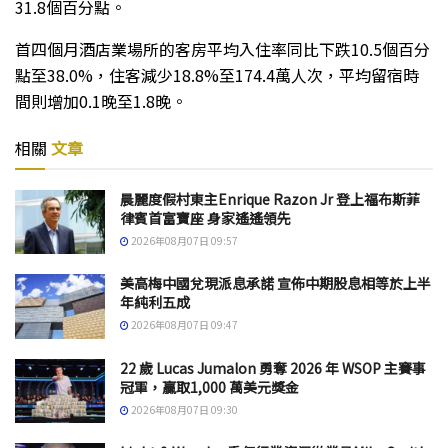
31.8個百分點。
首四個月酒店業場所的客房平均入住率同比下跌10.5個百分
點至38.0%，住客減少18.8%至174.4萬人次，平均留宿時
間則增加0.1晚至1.8晚。
相關
文章
晨麗度假村東主Enrique Razon Jr 登上福布斯菲
律賓首富寶座 身家遙遙領先
2026年08月07日 09:57
美高梅中國兌現派息承諾 宣佈中期股息相等於上半
年純利五成
2026年08月07日 09:47
22 歲 Lucas Jumalon 勇奪 2026 年 WSOP 主賽事
冠軍，贏取1,000 萬美元獎金
2026年08月07日 09:30