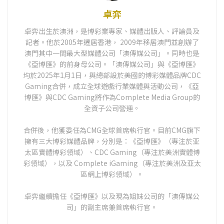
卓弈
卓弈出生於澳洲，是博彩業專家、媒體出版人、評論員及
記者。他於2005年遷居香港， 2009年移居澳門並創辦了
澳門其中一間最大型媒體公司「澳傳媒公司」。同時也是
《亞博匯》的前身母公司。「澳傳媒公司」與《亞博匯》
均於2025年1月1日，與總部設於美國的博彩媒體品牌CDC
Gaming合併，成立全球遊戲行業媒體與活動公司，《亞
博匯》與CDC Gaming將作為Complete Media Group的
全資子公司營運。
合併後，他獲委任為CMG全球首席執行官。目前CMG旗下
擁有三大博彩媒體品牌，分別是：《亞博匯》（專注於亚
太區實體博彩領域）、CDC Gaming（專注於美洲實體博
彩領域），以及 Complete iGaming（專注於美洲及亚太
區網上博彩領域）。
卓弈繼續擔任《亞博匯》以及現為姐妹公司的「澳傳媒公
司」的副主席兼首席執行官。