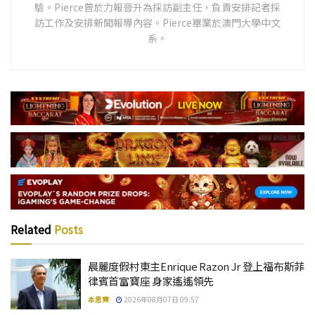
驗。Pierce曾於力報晉升為採訪副主任，負責安排記者採
訪工作及安排新聞報導內容。Pierce畢業於澳門大學中文
系。
Related
Posts
晨麗度假村東主Enrique Razon Jr 登上福布斯菲
律賓首富寶座 身家遙遙領先
本思齊
2026年08月07日 09:57