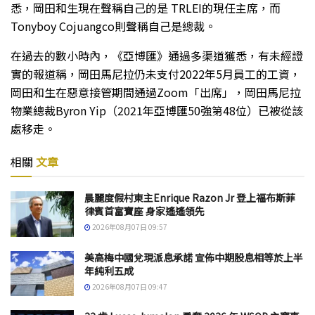
悉，岡田和生現在聲稱自己的是 TRLEI的現任主席，而
Tonyboy Cojuangco則聲稱自己是總裁。
在過去的數小時內，《亞博匯》通過多渠道獲悉，有未經證
實的報道稱，岡田馬尼拉仍未支付2022年5月員工的工資，
岡田和生在惡意接管期間通過Zoom「出席」，岡田馬尼拉
物業總裁Byron Yip（2021年亞博匯50強第48位）已被從該
處移走。
相關
文章
晨麗度假村東主Enrique Razon Jr 登上福布斯菲
律賓首富寶座 身家遙遙領先
2026年08月07日 09:57
美高梅中國兌現派息承諾 宣佈中期股息相等於上半
年純利五成
2026年08月07日 09:47