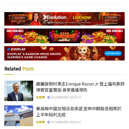
Related
Posts
晨麗度假村東主Enrique Razon Jr 登上福布斯菲
律賓首富寶座 身家遙遙領先
本思齊
2026年08月07日 09:57
美高梅中國兌現派息承諾 宣佈中期股息相等於
上半年純利五成
本思齊
2026年08月07日 09:47