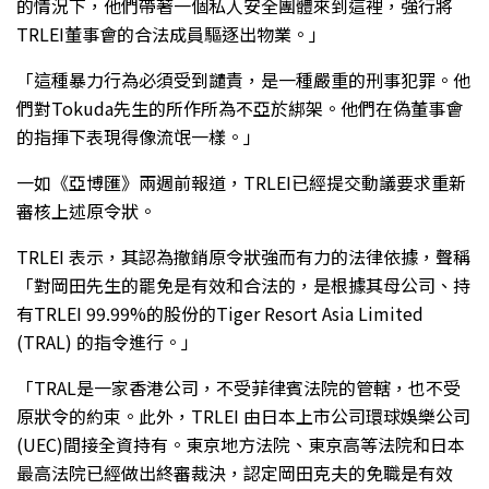
的情況下，他們帶著一個私人安全團體來到這裡，強行將
TRLEI董事會的合法成員驅逐出物業。」
「這種暴力行為必須受到譴責，是一種嚴重的刑事犯罪。他
們對Tokuda先生的所作所為不亞於綁架。他們在偽董事會
的指揮下表現得像流氓一樣。」
一如《亞博匯》兩週前報道，TRLEI已經提交動議要求重新
審核上述原令狀。
TRLEI 表示，其認為撤銷原令狀強而有力的法律依據，聲稱
「對岡田先生的罷免是有效和合法的，是根據其母公司、持
有TRLEI 99.99%的股份的Tiger Resort Asia Limited
(TRAL) 的指令進行。」
「TRAL是一家香港公司，不受菲律賓法院的管轄，也不受
原狀令的約束。此外，TRLEI 由日本上市公司環球娛樂公司
(UEC)間接全資持有。東京地方法院、東京高等法院和日本
最高法院已經做出終審裁決，認定岡田克夫的免職是有效