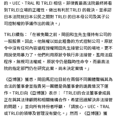
的。UEC、TRAL 和 TRLEI 相信，菲律賓最高法院最終將看
到TRLEI立場的正確性，做出有利於TRLEI 的裁決，並承認
日本法院就日本公民之間對 TRLEI 的日本母公司及其子公
司控制權的爭議作出的裁決。」
TRLEI續指：「在被免職之前，岡田和生先生僅持有公司的
一股股票。因此，他無權以如此粗魯的方式控制公司。原狀
令中沒有任何內容遠程授權岡田先生接管公司的場地，更不
用說使用暴力了。他們利用原狀令執行非法接管，濫用法庭
程序，無視司法權威。 原狀令仍是臨時性命令，而最高法
院的指定部門仍在研究此案，尚未決定案情。」
《亞博匯》獲悉，岡田馬尼拉目前在兩個不同團體聲稱其為
合法的董事會並指責另一團體是偽董事會的詭異情況下運
作。TRLEI向《亞博匯》表示：「TRLEI的合法董事會成員
正在與其法律顧問和相關機構合作，希望迅速解決非法接管
的問題，」並向所有持份者呼籲，「請放心，UEC、TRAL
或TRLEI的領導及管理沒有變化。」然而，《亞博匯》獲