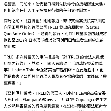
名警長一同前來，他們藉口得到法院命令的授權衝進大樓，
但拒絕向任何人出示授權其行動的任何文件副本。」
兩周之前，《亞博匯》剛剛報道，菲律賓最高法院第2法庭
向岡田馬尼拉的管理公司TRLEI 發出的原狀令（Status
Quo Ante Order）。若得到執行，則TRLEI董事會的組成將
恢復至2017年日本環球娛樂公司與岡田和生發生糾紛之前
的組成。
TRLEI 多次將當天的事件描述為「對 TRLEI 的合法人員使
用暴力行為」，並稱，「闖入者綁架了（環球娛樂公司董
事）Hajime Tokuda並將其從帶離酒店。在此過程中，他
們還傷害了公司其他管理人員及其在場的律師，並造成了嚴
重傷害。」
《亞博匯》獲悉，TRLEI的代理人、Divina Law的高級合夥
人Estrella Elamparo律師表示：「我們對Cojuangco先生等
人公然無視權威的行為感到震驚。在沒有得到必要法庭命令