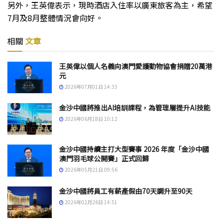
另外，王英偉表示，現時酒店入住率以廣東旅客為主，希望
7月及8月整體情況會向好。
相關
文章
王英偉以個人名義向澳門愛護動物協會捐贈20萬港
元
2026年07月01日 14:33
金沙中國將推出AI培訓課程，為管理層提升AI技能
2026年06月18日 10:12
金沙中國持續主打大型賽事 2026 年度「金沙中國
澳門羽毛球公開賽」正式回歸
2026年05月21日 09:56
金沙中國將員工有薪產假由70天調升至90天
2026年02月26日 14:51