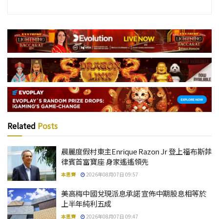
Related
Posts
晨麗度假村東主Enrique Razon Jr 登上福布斯菲
律賓首富寶座 身家遙遙領先
本思齊
2026年08月07日 09:57
美高梅中國兌現派息承諾 宣佈中期股息相等於
上半年純利五成
本思齊
2026年08月07日 09:47