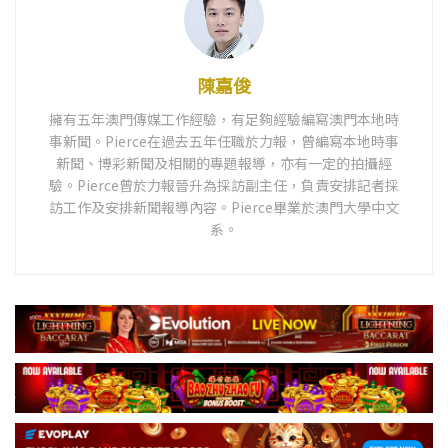
陳嘉俊
擁有五年澳門傳媒工作經驗，有足夠經驗編寫澳門本地時
事新聞。Pierce在過去五年任職於力報，曾編寫本地時事
新聞、博彩新聞及相關的專題報導，亦有一定的拍攝經
驗。Pierce曾於力報晉升為採訪副主任，負責安排記者採
訪工作及安排新聞報導內容。Pierce畢業於澳門大學中文
系。