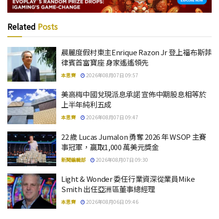
Related
Posts
晨麗度假村東主Enrique Razon Jr 登上福布斯菲
律賓首富寶座 身家遙遙領先
本思齊
2026年08月07日 09:57
美高梅中國兌現派息承諾 宣佈中期股息相等於
上半年純利五成
本思齊
2026年08月07日 09:47
22 歲 Lucas Jumalon 勇奪 2026 年 WSOP 主賽
事冠軍，贏取1,000 萬美元獎金
新聞編輯部
2026年08月07日 09:30
Light & Wonder 委任行業資深從業員Mike
Smith 出任亞洲區董事總經理
本思齊
2026年08月06日 09:46