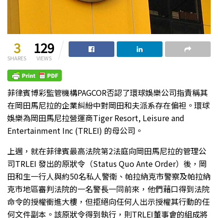
3
129
SHARES
VIEWS
菲律賓博彩監管機構PAGCOR否認了環球娛樂公司指責稱其
在岡田馬尼拉的企業糾紛中對岡田和夫派系存在偏袒。環球
娛樂為岡田馬尼拉營運商Tiger Resort, Leisure and
Entertainment Inc (TRLEI) 的母公司。
上週，就在菲律賓最高法院第2法庭向岡田馬尼拉的管理公
司TRLEI 發出的原狀令（Status Quo Ante Order）後，岡
田和生一行人與約50名私人警衛、帕拉納克市警察及帕拉納
克市地區審判法院的一名警長一同前來，他們藉口得到法院
命令的授權衝進大樓，但拒絕向任何人出示授權其行動的任
何文件副本。該原狀令得到執行，則TRLEI董事會的組成將