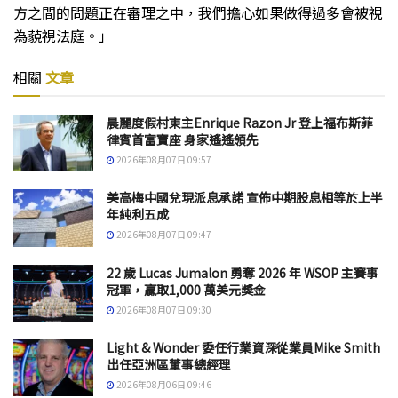
方之間的問題正在審理之中，我們擔心如果做得過多會被視
為藐視法庭。」
相關
文章
晨麗度假村東主Enrique Razon Jr 登上福布斯菲
律賓首富寶座 身家遙遙領先
2026年08月07日 09:57
美高梅中國兌現派息承諾 宣佈中期股息相等於上半
年純利五成
2026年08月07日 09:47
22 歲 Lucas Jumalon 勇奪 2026 年 WSOP 主賽事
冠軍，贏取1,000 萬美元獎金
2026年08月07日 09:30
Light & Wonder 委任行業資深從業員Mike Smith
出任亞洲區董事總經理
2026年08月06日 09:46