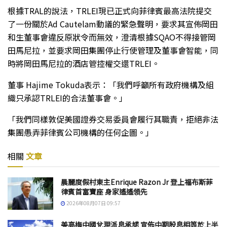
根據TRAL的說法，TRLEI現已正式向菲律賓最高法院提交
了一份關於Ad Cautelam動議的緊急聲明，要求其宣佈岡田
和生董事會違反原狀令而無效，澄清根據SQAO不得接管岡
田馬尼拉，並要求岡田集團停止行使管理及董事會智能，同
時將岡田馬尼拉的酒店管控權交還TRLEI。
董事 Hajime Tokuda表示：「我們呼籲所有政府機構及組
織只承認TRLEI的合法董事會。」
「我們同樣敦促美國證券交易委員會履行其職責，拒絕非法
集團愚弄菲律賓公司機構的任何企圖。」
相關
文章
晨麗度假村東主Enrique Razon Jr 登上福布斯菲
律賓首富寶座 身家遙遙領先
2026年08月07日 09:57
美高梅中國兌現派息承諾 宣佈中期股息相等於上半