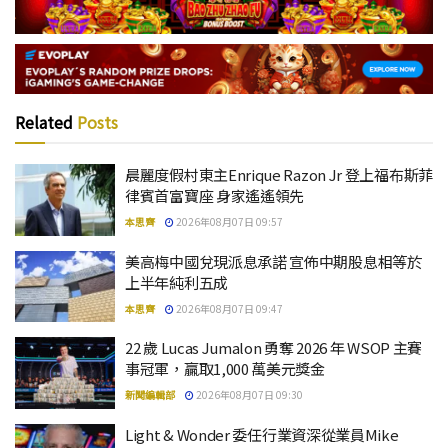
Related
Posts
晨麗度假村東主Enrique Razon Jr 登上福布斯菲
律賓首富寶座 身家遙遙領先
本思齊
2026年08月07日 09:57
美高梅中國兌現派息承諾 宣佈中期股息相等於
上半年純利五成
本思齊
2026年08月07日 09:47
22 歲 Lucas Jumalon 勇奪 2026 年 WSOP 主賽
事冠軍，贏取1,000 萬美元獎金
新聞編輯部
2026年08月07日 09:30
Light & Wonder 委任行業資深從業員Mike