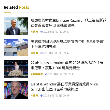
Related
Posts
晨麗度假村東主Enrique Razon Jr 登上福布斯菲
律賓首富寶座 身家遙遙領先
本思齊
2026年08月07日 09:57
美高梅中國兌現派息承諾 宣佈中期股息相等於
上半年純利五成
本思齊
2026年08月07日 09:47
22 歲 Lucas Jumalon 勇奪 2026 年 WSOP 主賽
事冠軍，贏取1,000 萬美元獎金
新聞編輯部
2026年08月07日 09:30
Light & Wonder 委任行業資深從業員Mike
Smith 出任亞洲區董事總經理
本思齊
2026年08月06日 09:46