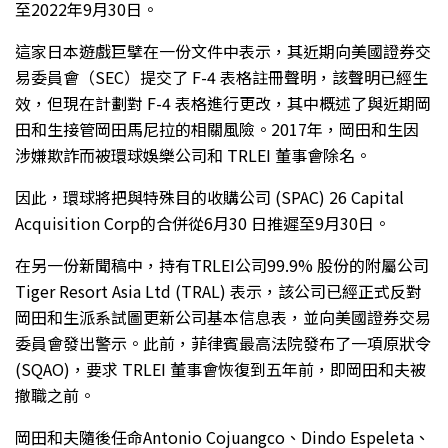
至2022年9月30日。
這家日本遊戲巨擘在一份文件中表示，其近期向美國證券交
易委員會（SEC）提交了 F-4 表格註冊聲明，該聲明已經生
效，但現在計劃對 F-4 表格進行更改，其中概述了與近期岡
田和生接管岡田馬尼拉的相關風險。2017年，岡田和生因
涉嫌欺詐而被環球娛樂公司和 TRLEI 董事會除名。
因此，環球將把與特殊目的收購公司 (SPAC) 26 Capital
Acquisition Corp的合併從6月30 日推遲至9月30日。
在另一份新聞稿中，持有TRLEI公司99.9% 股份的附屬公司
Tiger Resort Asia Ltd (TRAL) 表示，該公司已經正式反對
岡田和生派系試圖更新公司基本信息表，並向美國證券交易
委員會發出警示。此前，菲律賓最高法院發布了一項原狀令
(SQAO)，要求 TRLEI 董事會恢復到五年前，即岡田和夫被
撤職之前。
岡田和夫隨後任命Antonio Cojuangco、Dindo Espeleta、