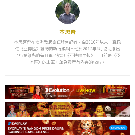
本思齊
本思齊曾在澳洲悉尼擔任體育記者，自2016年以來一直擔
任《亞博匯》雜誌的執行編輯。他於2017年4月協助推出
了行業領先的每日電子通訊《亞博匯早報》，目前是《亞
博匯》的主筆，並負責所有內容的校編。